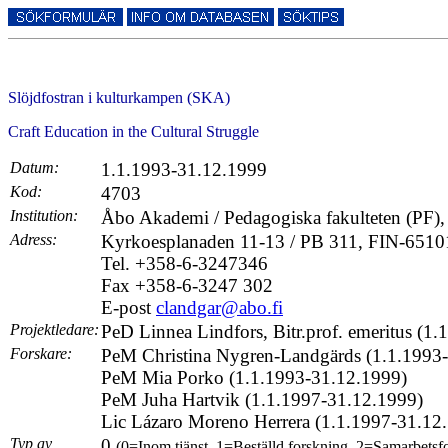
Slöjdfostran i kulturkampen (SKA)
Craft Education in the Cultural Struggle
Datum:
1.1.1993-31.12.1999
Kod:
4703
Institution:
Åbo Akademi / Pedagogiska fakulteten (PF), I
Adress:
Kyrkoesplanaden 11-13 / PB 311, FIN-6510
Tel. +358-6-3247346
Fax +358-6-3247 302
E-post
clandgar@abo.fi
Projektledare:
PeD Linnea Lindfors, Bitr.prof. emeritus (1
Forskare:
PeM Christina Nygren-Landgärds (1.1.1993
PeM Mia Porko (1.1.1993-31.12.1999)
PeM Juha Hartvik (1.1.1997-31.12.1999)
Lic Lázaro Moreno Herrera (1.1.1997-31.12
Typ av
0
(0=Inom tjänst, 1=Beställd forskning, 2=Samarbetsf