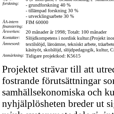
forskning:
- grundforskning 40 %
- tillämpad forskning 30 %
- utvecklingsarbete 30 %
ÅA-intern
FIM 60000
finansiering:
Årsverken:
20 månader år 1998; Totalt: 100 månader
Kontakter:
Slöjdkompetens i nordisk kultur.(Projekt ino
Ämnesord:
textilslöjd, läroämne, tekniskt arbete, träarbe
käsityöt, skolslöjd, slöjdpedagogik, kultur, C
Anmärkning:
Tidigare projektkod: K5615
Projektet strävar till att u
fostrande förutsättningar s
samhällsekonomiska och kult
nyhjälplösheten breder ut si