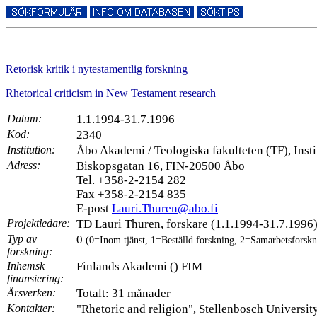
Retorisk kritik i nytestamentlig forskning
Rhetorical criticism in New Testament research
Datum:
1.1.1994-31.7.1996
Kod:
2340
Institution:
Åbo Akademi / Teologiska fakulteten (TF), Insti
Adress:
Biskopsgatan 16, FIN-20500 Åbo
Tel. +358-2-2154 282
Fax +358-2-2154 835
E-post
Lauri.Thuren@abo.fi
Projektledare:
TD Lauri Thuren, forskare (1.1.1994-31.7.1996
Typ av
0
(0=Inom tjänst, 1=Beställd forskning, 2=Samarbetsforskn
forskning:
Inhemsk
Finlands Akademi () FIM
finansiering:
Årsverken:
Totalt: 31 månader
Kontakter:
"Rhetoric and religion", Stellenbosch University