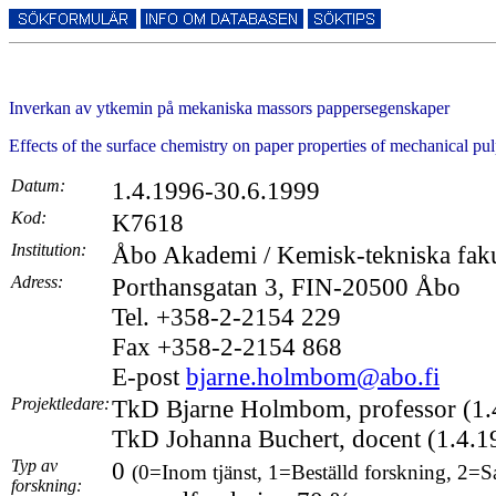
Inverkan av ytkemin på mekaniska massors pappersegenskaper
Effects of the surface chemistry on paper properties of mechanical pu
Datum:
1.4.1996-30.6.1999
Kod:
K7618
Institution:
Åbo Akademi / Kemisk-tekniska fakul
Adress:
Porthansgatan 3, FIN-20500 Åbo
Tel. +358-2-2154 229
Fax +358-2-2154 868
E-post
bjarne.holmbom@abo.fi
Projektledare:
TkD Bjarne Holmbom, professor (1.
TkD Johanna Buchert, docent (1.4.1
Typ av
0
(0=Inom tjänst, 1=Beställd forskning, 2=S
forskning: