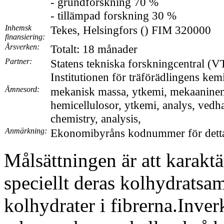
- grundforskning 70 %
- tillämpad forskning 30 %
Inhemsk
Tekes, Helsingfors () FIM 320000
finansiering:
Årsverken:
Totalt: 18 månader
Partner:
Statens tekniska forskningcentral (V
Institutionen för träförädlingens kem
Ämnesord:
mekanisk massa, ytkemi, mekaaninen
hemicellulosor, ytkemi, analys, vedha
chemistry, analysis,
Anmärkning:
Ekonomibyråns kodnummer för detta
Målsättningen är att karakt
speciellt deras kolhydrats
kolhydrater i fibrerna.Inve