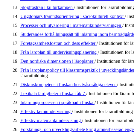
13.
Slöjdfostran i kulturkampen
/ Institutionen för lärarutbildnin
14.
Ungdomars framtidsorientering i sociokulturell kontext
/ Ins
15.
Processer och utvärdering i matematikundervisningen
/ Inst
16.
Studerandes förhållningssätt till inlärning inom barnträdgår
17.
Företagsamhetsfostran och dess effekter
/ Institutionen för l
18.
Från läroplan till undervisningsplanering
/ Institutionen för 
19.
Den nordiska dimensionen i läroplaner
/ Institutionen för lä
20.
Från läroplanspolicy till klassrumspraktik i utvecklingslände
lärarutbildning
21.
Diskurskompetens i finskan hos tvåspråkiga elever
/ Institu
22.
Lexikala färdigheter i finska i åk 7
/ Institutionen för lärarut
23.
Inlärningsprocessen i språkbad i finska
/ Institutionen för lä
24.
Effektiv kemiundervisning
/ Institutionen för lärarutbildning
25.
Effektiv matematikundervisning
/ Institutionen för lärarutbi
26.
Forsknings- och utvecklingsarbete kring ämnesbaserad eng