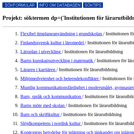
Projekt: söktermen dp=('Institutionen för lärarutbildn
1.
Flexibel timplaneanvändning i grundskolan
/ Institutionen f
2.
Finlandssvensk kultur i läromedel
/ Institutionen för lärarutb
3.
Läroplan i utveckling
/ Institutionen för lärarutbildning
4.
Barns kunskapsutveckling i matematik
/ Institutionen för lä
5.
Läraren i karriären
/ Institutionen för lärarutbildning
6.
Miljömedvetenhet och beteendekonflikter
/ Institutionen för
7.
Muntlig kommunikationsfärdighet i modersmålet, gymnasie
8.
Barn, språk och kommunikation
/ Institutionen för lärarutbi
9.
Barns möte med skolan
/ Institutionen för lärarutbildning
10.
Barn och skriftkultur
/ Institutionen för lärarutbildning
11.
Slöjdkompetens i nordisk kultur
/ Institutionen för lärarutbil
12.
Kontextens betydelse för inlärning och tänkandet om inlärn