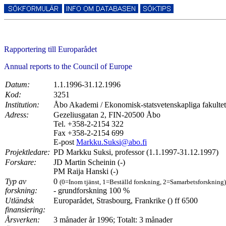
Rapportering till Europarådet
Annual reports to the Council of Europe
Datum:
1.1.1996-31.12.1996
Kod:
3251
Institution:
Åbo Akademi / Ekonomisk-statsvetenskapliga fakulteten
Adress:
Gezeliusgatan 2, FIN-20500 Åbo
Tel. +358-2-2154 322
Fax +358-2-2154 699
E-post
Markku.Suksi@abo.fi
Projektledare:
PD Markku Suksi, professor (1.1.1997-31.12.1997)
Forskare:
JD Martin Scheinin (-)
PM Raija Hanski (-)
Typ av
0
(0=Inom tjänst, 1=Beställd forskning, 2=Samarbetsforskning)
forskning:
- grundforskning 100 %
Utländsk
Europarådet, Strasbourg, Frankrike () ff 6500
finansiering:
Årsverken:
3 månader år 1996; Totalt: 3 månader