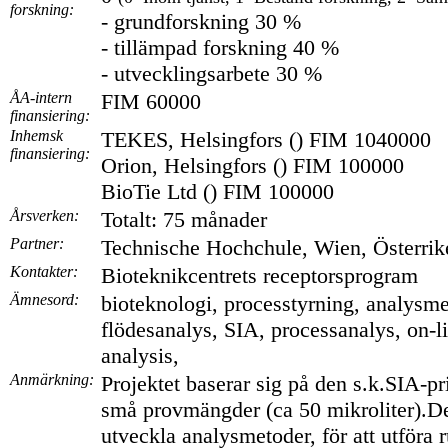
forskning:
- grundforskning 30 %
- tillämpad forskning 40 %
- utvecklingsarbete 30 %
ÅA-intern
FIM 60000
finansiering:
Inhemsk
TEKES, Helsingfors () FIM 1040000
finansiering:
Orion, Helsingfors () FIM 100000
BioTie Ltd () FIM 100000
Årsverken:
Totalt: 75 månader
Partner:
Technische Hochchule, Wien, Österri
Kontakter:
Bioteknikcentrets receptorsprogram
Ämnesord:
bioteknologi, processtyrning, analysme
flödesanalys, SIA, processanalys, on-li
analysis,
Anmärkning:
Projektet baserar sig på den s.k.SIA-p
små provmängder (ca 50 mikroliter).De
utveckla analysmetoder, för att utföra r