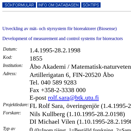
Utveckling av mät- och styrsystem för bioreaktorer (Biosense)
Development of measurement and control systems for bioreactors
Datum:
1.4.1995-28.2.1998
Kod:
1855
Institution:
Åbo Akademi / Matematisk-naturvetens
Adress:
Artillerigatan 6, FIN-20520 Åbo
Tel. 040 589 9283
Fax +358-2-3338 000
E-post
rolf.sara@btk.utu.fi
Projektledare:
FL Rolf Sara, överingenjör (1.4.1995-
Forskare:
Nils Kullberg (1.10.1995-28.2.0198)
DI Michael Vilen (1.10.1995-28.2.199
Typ av
0
(0=Inom tjänst, 1=Beställd forskning, 2=Sam