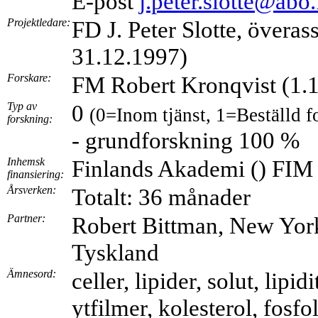
E-post
j.peter.slotte@abo.
Projektledare:
FD J. Peter Slotte, överass
31.12.1997)
Forskare:
FM Robert Kronqvist (1.
Typ av
0
(0=Inom tjänst, 1=Beställd 
forskning:
- grundforskning 100 %
Inhemsk
Finlands Akademi () FIM
finansiering:
Årsverken:
Totalt: 36 månader
Partner:
Robert Bittman, New Yor
Tyskland
Ämnesord:
celler, lipider, solut, li
ytfilmer, kolesterol, fosfo