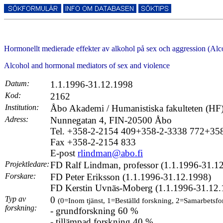
Hormonellt medierade effekter av alkohol på sex och aggression (Alc
Alcohol and hormonal mediators of sex and violence
Datum:
1.1.1996-31.12.1998
Kod:
2162
Institution:
Åbo Akademi / Humanistiska fakulteten (HF),
Adress:
Nunnegatan 4, FIN-20500 Åbo
Tel. +358-2-2154 409+358-2-3338 772+35
Fax +358-2-2154 833
E-post
rlindman@abo.fi
Projektledare:
FD Ralf Lindman, professor (1.1.1996-31.1
Forskare:
FD Peter Eriksson (1.1.1996-31.12.1998)
FD Kerstin Uvnäs-Moberg (1.1.1996-31.12.
Typ av
0
(0=Inom tjänst, 1=Beställd forskning, 2=Samarbetsfo
forskning:
- grundforskning 60 %
- tillämpad forskning 40 %