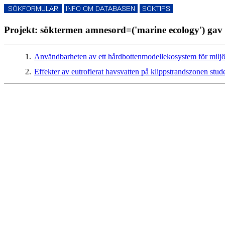
Projekt: söktermen amnesord=('marine ecology') gav 
1.
Användbarheten av ett hårdbottenmodellekosystem för mil
2.
Effekter av eutrofierat havsvatten på klippstrandszonen stude