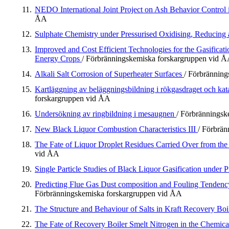
11.
NEDO International Joint Project on Ash Behavior Control 
ÅA
12.
Sulphate Chemistry under Pressurised Oxidising, Reducing 
13.
Improved and Cost Efficient Technologies for the Gasifica
Energy Crops
/ Förbränningskemiska forskargruppen vid 
14.
Alkali Salt Corrosion of Superheater Surfaces
/ Förbrännin
15.
Kartläggning av beläggningsbildning i rökgasdraget och k
forskargruppen vid ÅA
16.
Undersökning av ringbildning i mesaugnen
/ Förbrännings
17.
New Black Liquor Combustion Characteristics III
/ Förbrä
18.
The Fate of Liquor Droplet Residues Carried Over from th
vid ÅA
19.
Single Particle Studies of Black Liquor Gasification under 
20.
Predicting Flue Gas Dust composition and Fouling Tendenc
Förbränningskemiska forskargruppen vid ÅA
21.
The Structure and Behaviour of Salts in Kraft Recovery Boi
22.
The Fate of Recovery Boiler Smelt Nitrogen in the Chemic