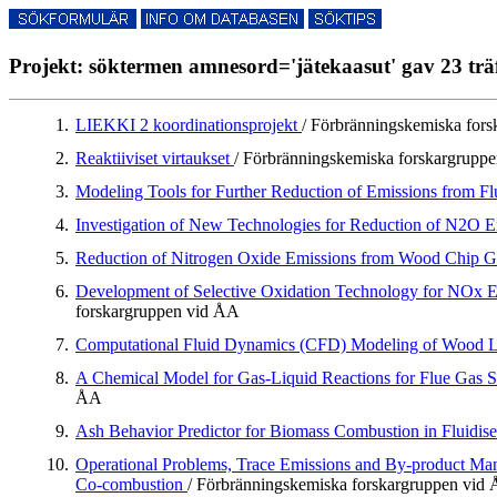
Projekt: söktermen amnesord='jätekaasut' gav 23 trä
1.
LIEKKI 2 koordinationsprojekt
/ Förbränningskemiska for
2.
Reaktiiviset virtaukset
/ Förbränningskemiska forskargrupp
3.
Modeling Tools for Further Reduction of Emissions from 
4.
Investigation of New Technologies for Reduction of N2O
5.
Reduction of Nitrogen Oxide Emissions from Wood Chip G
6.
Development of Selective Oxidation Technology for NOx Em
forskargruppen vid ÅA
7.
Computational Fluid Dynamics (CFD) Modeling of Wood L
8.
A Chemical Model for Gas-Liquid Reactions for Flue Gas 
ÅA
9.
Ash Behavior Predictor for Biomass Combustion in Fluidis
10.
Operational Problems, Trace Emissions and By-product Ma
Co-combustion
/ Förbränningskemiska forskargruppen vid