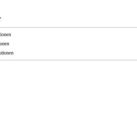
r
tionen
ionen
tutionen