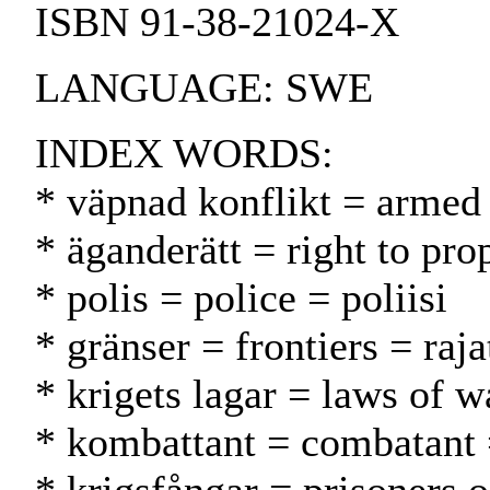
ISBN 91-38-21024-X
LANGUAGE: SWE
INDEX WORDS:
* väpnad konflikt = armed 
* äganderätt = right to pr
* polis = police = poliisi
* gränser = frontiers = raja
* krigets lagar = laws of 
* kombattant = combatant =