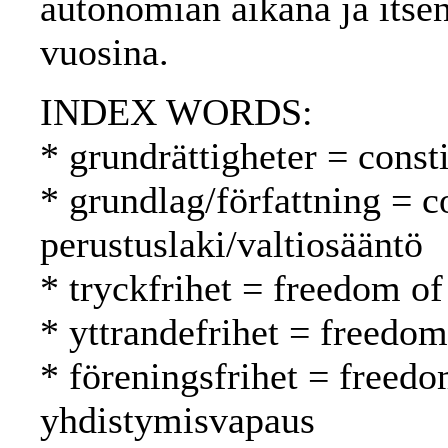
autonomian aikana ja itse
vuosina.
INDEX WORDS:
* grundrättigheter = const
* grundlag/författning = c
perustuslaki/valtiosääntö
* tryckfrihet = freedom of
* yttrandefrihet = freedo
* föreningsfrihet = freedo
yhdistymisvapaus