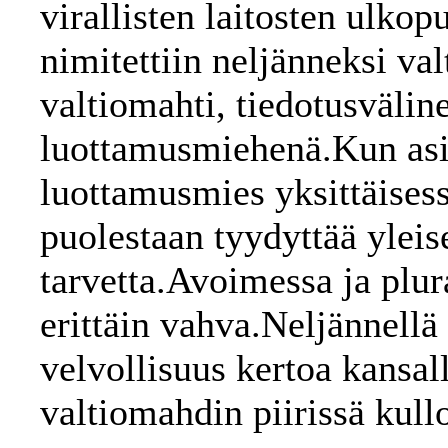
virallisten laitosten ulkop
nimitettiin neljänneksi v
valtiomahti, tiedotusvälin
luottamusmiehenä.Kun asi
luottamusmies yksittäises
puolestaan tyydyttää yleis
tarvetta.Avoimessa ja plura
erittäin vahva.Neljännell
velvollisuus kertoa kansal
valtiomahdin piirissä kull