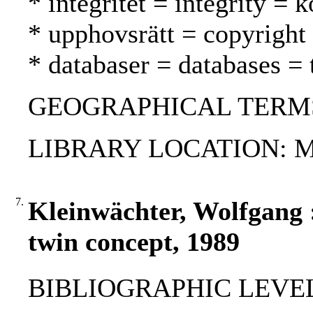
* integritet = integrity =
* upphovsrätt = copyright
* databaser = databases = 
GEOGRAPHICAL TERMS:
LIBRARY LOCATION: Main 
7.
Kleinwächter, Wolfgang :
twin concept, 1989
BIBLIOGRAPHIC LEVEL: 