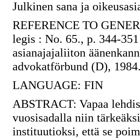
Julkinen sana ja oikeusasia
REFERENCE TO GENERIC 
legis : No. 65., p. 344-35
asianajajaliiton äänenkann
advokatförbund (D), 1984
LANGUAGE: FIN
ABSTRACT: Vapaa lehdistö
vuosisadalla niin tärkeäks
instituutioksi, että se poi