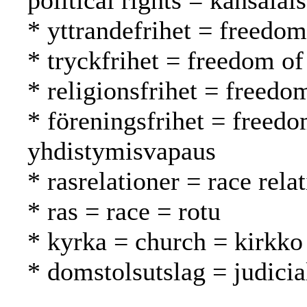
political rights = kansalai
* yttrandefrihet = freedo
* tryckfrihet = freedom of
* religionsfrihet = freed
* föreningsfrihet = freedo
yhdistymisvapaus
* rasrelationer = race rela
* ras = race = rotu
* kyrka = church = kirkko
* domstolsutslag = judici