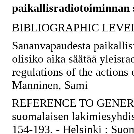
paikallisradiotoiminnan 
BIBLIOGRAPHIC LEVEL: p
Sananvapaudesta paikallis
olisiko aika säätää yleisr
regulations of the actions o
Manninen, Sami
REFERENCE TO GENERIC 
suomalaisen lakimiesyhdist
154-193. - Helsinki : Suo