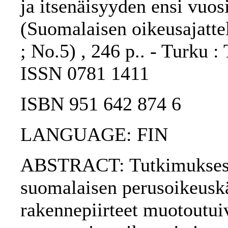
ja itsenäisyyden ensi vuos
(Suomalaisen oikeusajatte
; No.5) , 246 p.. - Turku :
ISSN 0781 1411
ISBN 951 642 874 6
LANGUAGE: FIN
ABSTRACT: Tutkimuksessa
suomalaisen perusoikeuskä
rakennepiirteet muotoutuiv