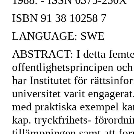
1988. - ISSN 0375-250X
ISBN 91 38 10258 7
LANGUAGE: SWE
ABSTRACT: I detta femte 
offentlighetsprincipen och
har Institutet för rättsinf
universitet varit engagera
med praktiska exempel kar
kap. tryckfrihets- förordn
tillämpningen samt att for