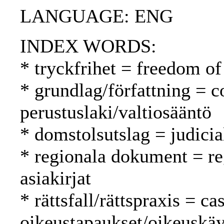
LANGUAGE: ENG
INDEX WORDS:
* tryckfrihet = freedom of
* grundlag/författning = c
perustuslaki/valtiosääntö
* domstolsutslag = judici
* regionala dokument = reg
asiakirjat
* rättsfall/rättspraxis = c
oikeustapaukset/oikeuskäy