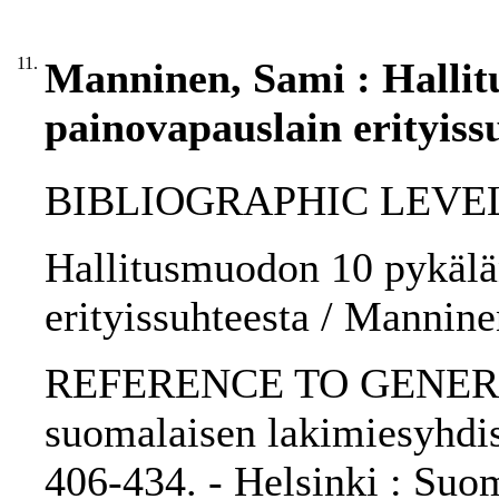
11.
Manninen, Sami : Hallit
painovapauslain erityiss
BIBLIOGRAPHIC LEVEL: p
Hallitusmuodon 10 pykälä
erityissuhteesta / Mannin
REFERENCE TO GENERIC 
suomalaisen lakimiesyhdist
406-434. - Helsinki : Suo