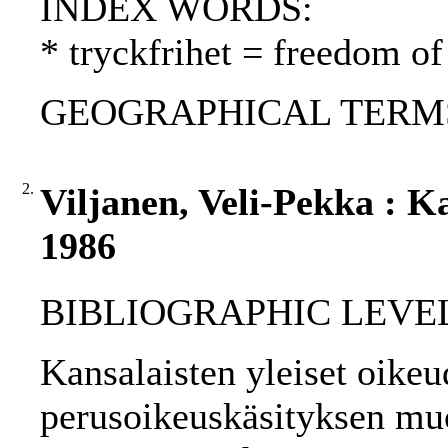
INDEX WORDS:
* tryckfrihet = freedom of
GEOGRAPHICAL TERMS: 
2.
Viljanen, Veli-Pekka : Ka
1986
BIBLIOGRAPHIC LEVEL
Kansalaisten yleiset oikeu
perusoikeuskäsityksen mu