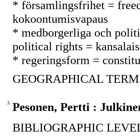
* församlingsfrihet = fre
kokoontumisvapaus
* medborgerliga och politi
political rights = kansalai
* regeringsform = constitu
GEOGRAPHICAL TERMS: 
3.
Pesonen, Pertti : Julkine
BIBLIOGRAPHIC LEVEL: p