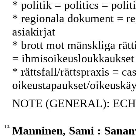
* politik = politics = polit
* regionala dokument = reg
asiakirjat
* brott mot mänskliga rätt
= ihmisoikeusloukkaukset
* rättsfall/rättspraxis = c
oikeustapaukset/oikeuskäy
NOTE (GENERAL): ECH
10.
Manninen, Sami : Sanan