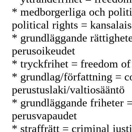
* medborgerliga och politi
political rights = kansalai
* grundläggande rättighet
perusoikeudet
* tryckfrihet = freedom of
* grundlag/författning = c
perustuslaki/valtiosääntö
* grundläggande friheter 
perusvapaudet
* straffrätt = criminal jus