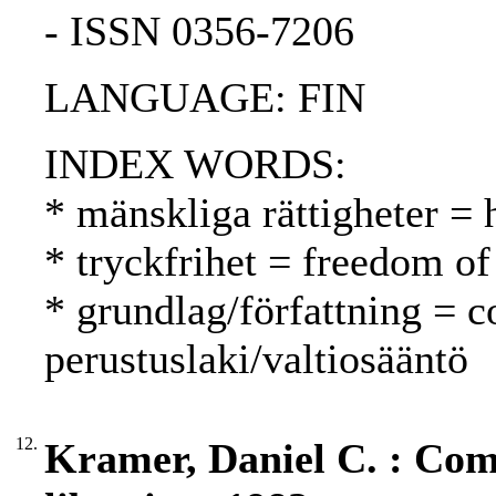
- ISSN 0356-7206
LANGUAGE: FIN
INDEX WORDS:
* mänskliga rättigheter =
* tryckfrihet = freedom of
* grundlag/författning = c
perustuslaki/valtiosääntö
12.
Kramer, Daniel C. : Comp