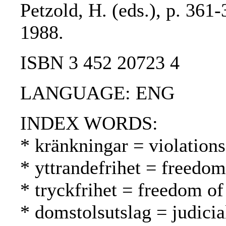
Petzold, H. (eds.), p. 361
1988.
ISBN 3 452 20723 4
LANGUAGE: ENG
INDEX WORDS:
* kränkningar = violation
* yttrandefrihet = freedo
* tryckfrihet = freedom of
* domstolsutslag = judici