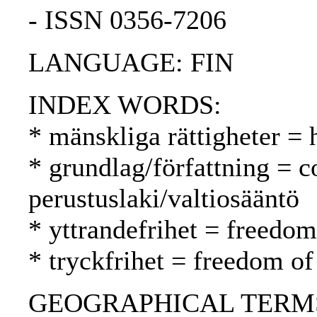
- ISSN 0356-7206
LANGUAGE: FIN
INDEX WORDS:
* mänskliga rättigheter =
* grundlag/författning = c
perustuslaki/valtiosääntö
* yttrandefrihet = freedo
* tryckfrihet = freedom of
GEOGRAPHICAL TERMS: 