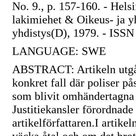
No. 9., p. 157-160. - Hels
lakimiehet & Oikeus- ja yh
yhdistys(D), 1979. - ISS
LANGUAGE: SWE
ABSTRACT: Artikeln utgår 
konkret fall där poliser på
som blivit omhändertagna f
Justitiekansler förordnade 
artikelförfattaren.I artike