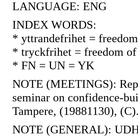
LANGUAGE: ENG
INDEX WORDS:
* yttrandefrihet = freedo
* tryckfrihet = freedom of
* FN = UN = YK
NOTE (MEETINGS): Repor
seminar on confidence-buil
Tampere, (19881130), (C)
NOTE (GENERAL): UDHR