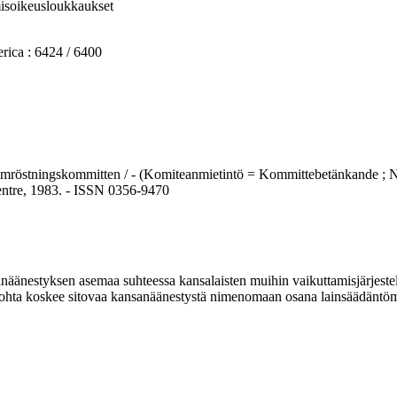
hmisoikeusloukkaukset
ca : 6424 / 6400
röstningskommitten / - (Komiteanmietintö = Kommittebetänkande ; No.25
centre, 1983. - ISSN 0356-9470
nestyksen asemaa suhteessa kansalaisten muihin vaikuttamisjärjestelmi
kohta koskee sitovaa kansanäänestystä nimenomaan osana lainsäädäntöm