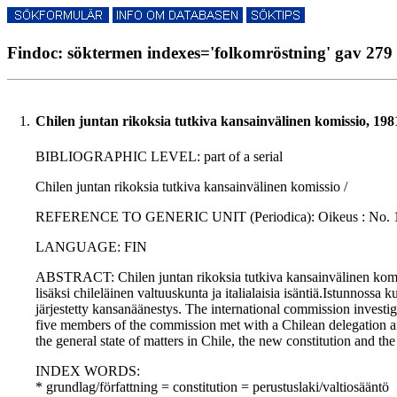
Findoc: söktermen indexes='folkomröstning' gav 279 
1.
Chilen juntan rikoksia tutkiva kansainvälinen komissio, 198
BIBLIOGRAPHIC LEVEL: part of a serial
Chilen juntan rikoksia tutkiva kansainvälinen komissio /
REFERENCE TO GENERIC UNIT (Periodica): Oikeus : No. 10., p. 
LANGUAGE: FIN
ABSTRACT: Chilen juntan rikoksia tutkiva kansainvälinen komis
lisäksi chileläinen valtuuskunta ja italialaisia isäntiä.Istunnossa 
järjestetty kansanäänestys. The international commission invest
five members of the commission met with a Chilean delegation an
the general state of matters in Chile, the new constitution and th
INDEX WORDS:
* grundlag/författning = constitution = perustuslaki/valtiosääntö