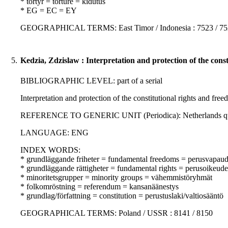
* tortyr = torture = kidutus
* EG = EC = EY
GEOGRAPHICAL TERMS: East Timor / Indonesia : 7523 / 75
5.
Kedzia, Zdzislaw : Interpretation and protection of the cons
BIBLIOGRAPHIC LEVEL: part of a serial
Interpretation and protection of the constitutional rights and fr
REFERENCE TO GENERIC UNIT (Periodica): Netherlands quarterl
LANGUAGE: ENG
INDEX WORDS:
* grundläggande friheter = fundamental freedoms = perusvapaud
* grundläggande rättigheter = fundamental rights = perusoikeude
* minoritetsgrupper = minority groups = vähemmistöryhmät
* folkomröstning = referendum = kansanäänestys
* grundlag/författning = constitution = perustuslaki/valtiosääntö
GEOGRAPHICAL TERMS: Poland / USSR : 8141 / 8150