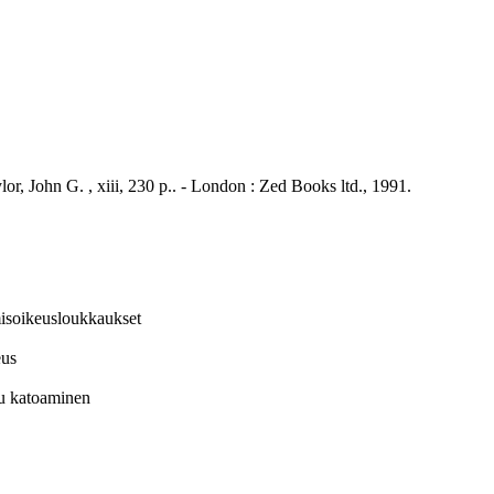
lor, John G. , xiii, 230 p.. - London : Zed Books ltd., 1991.
hmisoikeusloukkaukset
eus
tu katoaminen