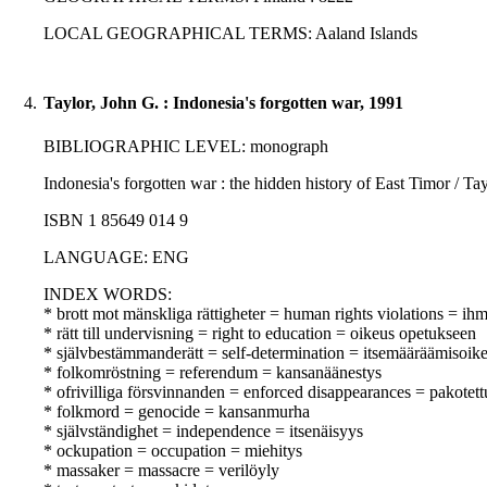
LOCAL GEOGRAPHICAL TERMS: Aaland Islands
4.
Taylor, John G. : Indonesia's forgotten war, 1991
BIBLIOGRAPHIC LEVEL: monograph
Indonesia's forgotten war : the hidden history of East Timor / Tay
ISBN 1 85649 014 9
LANGUAGE: ENG
INDEX WORDS:
* brott mot mänskliga rättigheter = human rights violations = i
* rätt till undervisning = right to education = oikeus opetukseen
* självbestämmanderätt = self-determination = itsemääräämisoik
* folkomröstning = referendum = kansanäänestys
* ofrivilliga försvinnanden = enforced disappearances = pakotet
* folkmord = genocide = kansanmurha
* självständighet = independence = itsenäisyys
* ockupation = occupation = miehitys
* massaker = massacre = verilöyly