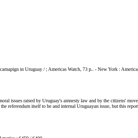
m camapign in Uruguay / ; Americas Watch, 73 p.. - New York : Americ
l issues raised by Uruguay's amnesty law and by the citizens' movemen
 referendum itself to be and internal Uruguayan issue, but this report r