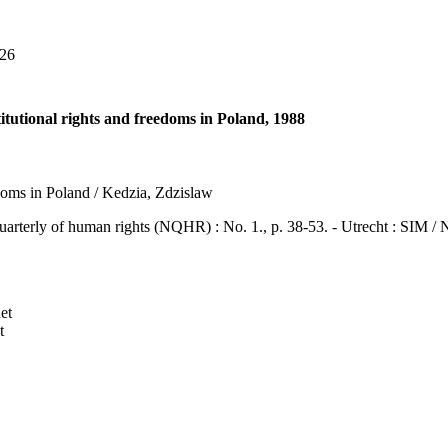
26
titutional rights and freedoms in Poland, 1988
eedoms in Poland / Kedzia, Zdzislaw
y of human rights (NQHR) : No. 1., p. 38-53. - Utrecht : SIM / Net
et
t