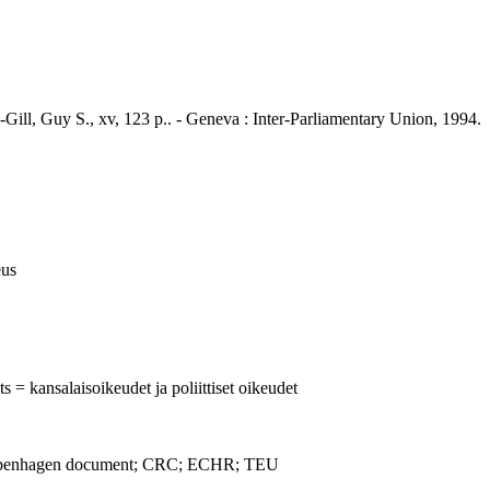
n-Gill, Guy S., xv, 123 p.. - Geneva : Inter-Parliamentary Union, 1994.
eus
ts = kansalaisoikeudet ja poliittiset oikeudet
nhagen document; CRC; ECHR; TEU