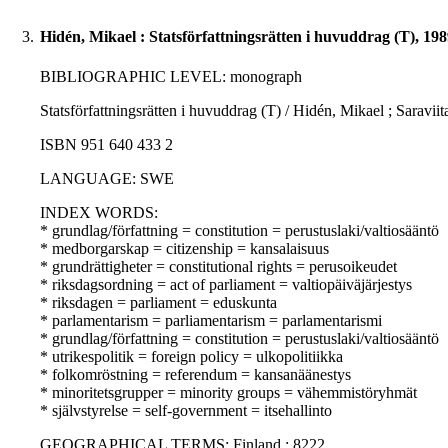
3.
Hidén, Mikael : Statsförfattningsrätten i huvuddrag (T), 19
BIBLIOGRAPHIC LEVEL: monograph
Statsförfattningsrätten i huvuddrag (T) / Hidén, Mikael ; Saraviit
ISBN 951 640 433 2
LANGUAGE: SWE
INDEX WORDS:
* grundlag/författning = constitution = perustuslaki/valtiosääntö
* medborgarskap = citizenship = kansalaisuus
* grundrättigheter = constitutional rights = perusoikeudet
* riksdagsordning = act of parliament = valtiopäiväjärjestys
* riksdagen = parliament = eduskunta
* parlamentarism = parliamentarism = parlamentarismi
* grundlag/författning = constitution = perustuslaki/valtiosääntö
* utrikespolitik = foreign policy = ulkopolitiikka
* folkomröstning = referendum = kansanäänestys
* minoritetsgrupper = minority groups = vähemmistöryhmät
* självstyrelse = self-government = itsehallinto
GEOGRAPHICAL TERMS: Finland : 8222