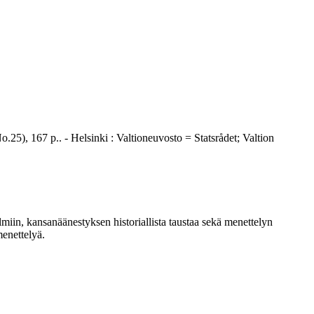
), 167 p.. - Helsinki : Valtioneuvosto = Statsrådet; Valtion
in, kansanäänestyksen historiallista taustaa sekä menettelyn
enettelyä.