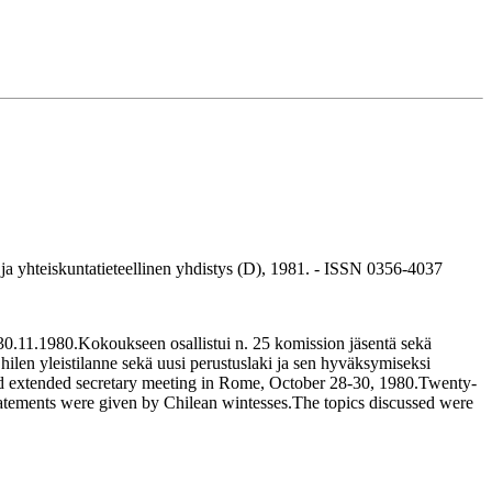
yhteiskuntatieteellinen yhdistys (D), 1981. - ISSN 0356-4037
0.11.1980.Kokoukseen osallistui n. 25 komission jäsentä sekä
t Chilen yleistilanne sekä uusi perustuslaki ja sen hyväksymiseksi
lled extended secretary meeting in Rome, October 28-30, 1980.Twenty-
tatements were given by Chilean wintesses.The topics discussed were