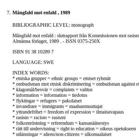
7.
Mångfald mot enfald , 1989
BIBLIOGRAPHIC LEVEL: monograph
Mångfald mot enfald : slutrapport från Kommissionen mot rasism o
Almänna förlaget, 1989 . - ISSN 0375-250X
ISBN 91 38 10289 7
LANGUAGE: SWE
INDEX WORDS:
* etniska grupper = ethnic groups = etniset ryhmät
* ombudsman mot etnisk diskriminering = ombudsman against ethn
* klagomål/besvär = complaints = valitus
* information = information = tiedotus
* flyktingar = refugees = pakolaiset
* invandrare = immigrants = maahanmuuttajat
* yttrandefrihet = freedom of expression = ilmaisuvapaus
* rasism = racism = rasismi
* folkomröstning = referendum = kansanäänestys
* rätt till undervisning = right to education = oikeus opetukseen
* utlänningar = aliens/non-citizens = ulkomaalaiset