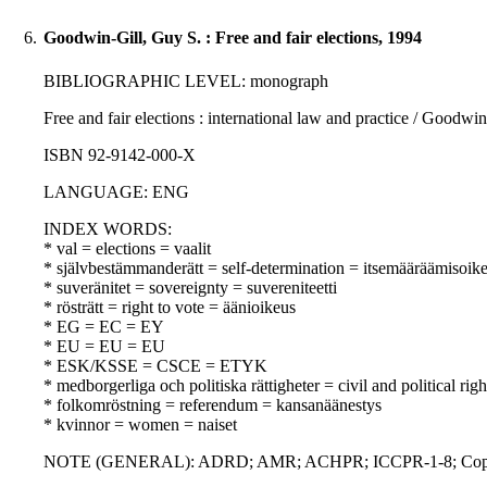
6.
Goodwin-Gill, Guy S. : Free and fair elections, 1994
BIBLIOGRAPHIC LEVEL: monograph
Free and fair elections : international law and practice / Goodwi
ISBN 92-9142-000-X
LANGUAGE: ENG
INDEX WORDS:
* val = elections = vaalit
* självbestämmanderätt = self-determination = itsemääräämisoik
* suveränitet = sovereignty = suvereniteetti
* rösträtt = right to vote = äänioikeus
* EG = EC = EY
* EU = EU = EU
* ESK/KSSE = CSCE = ETYK
* medborgerliga och politiska rättigheter = civil and political righ
* folkomröstning = referendum = kansanäänestys
* kvinnor = women = naiset
NOTE (GENERAL): ADRD; AMR; ACHPR; ICCPR-1-8; Cope