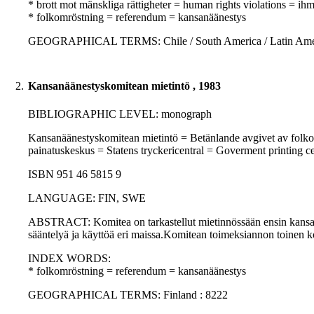
* brott mot mänskliga rättigheter = human rights violations = i
* folkomröstning = referendum = kansanäänestys
GEOGRAPHICAL TERMS: Chile / South America / Latin Ameri
2.
Kansanäänestyskomitean mietintö , 1983
BIBLIOGRAPHIC LEVEL: monograph
Kansanäänestyskomitean mietintö = Betänlande avgivet av folkom
painatuskeskus = Statens tryckericentral = Goverment printing 
ISBN 951 46 5815 9
LANGUAGE: FIN, SWE
ABSTRACT: Komitea on tarkastellut mietinnössään ensin kansanää
sääntelyä ja käyttöä eri maissa.Komitean toimeksiannon toinen 
INDEX WORDS:
* folkomröstning = referendum = kansanäänestys
GEOGRAPHICAL TERMS: Finland : 8222