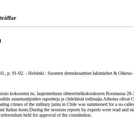
träffar
1
91-92. - Helsinki : Suomen demokraattiset lakimiehet & Oikeus- ja 
sio kokoontui ns. laajennettuun sihteeristökokoukseen Roomassa 28-3
kuultiin asiantuntijoiden raportteja ja chileläisiä todistajia.Aiheina oliva
igating crimes of the military junta in Chile was summoned for a so-ca
d Italian hosts.During the sessions reports by experts were read and s
e referendum held for approval of the constitution.