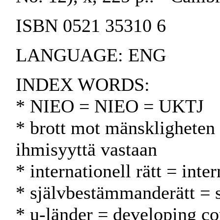
ISBN 0521 35310 6
LANGUAGE: ENG
INDEX WORDS:
* NIEO = NIEO = UKTJ
* brott mot mänskligheten 
ihmisyyttä vastaan
* internationell rätt = int
* självbestämmanderätt = 
* u-länder = developing co