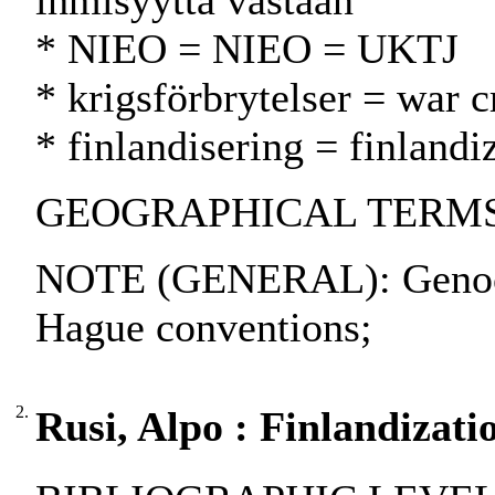
ihmisyyttä vastaan
* NIEO = NIEO = UKTJ
* krigsförbrytelser = war c
* finlandisering = finland
GEOGRAPHICAL TERMS
NOTE (GENERAL): Genocid
Hague conventions;
2.
Rusi, Alpo : Finlandizati