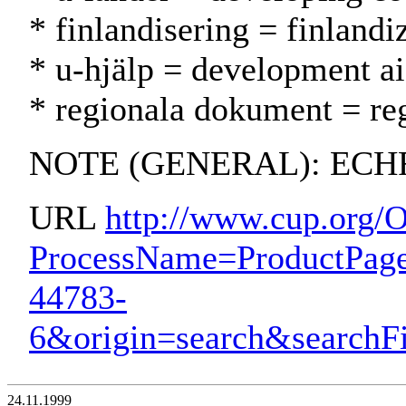
* finlandisering = finland
* u-hjälp = development a
* regionala dokument = regi
NOTE (GENERAL): ECHR;
URL
http://www.cup.org/O
ProcessName=ProductPag
44783-
6&origin=search&searchF
24.11.1999