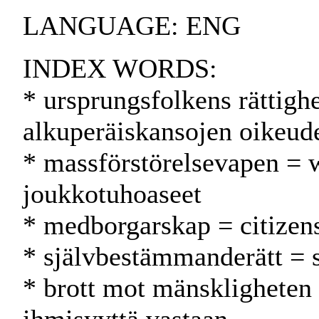
LANGUAGE: ENG
INDEX WORDS:
* ursprungsfolkens rättighe
alkuperäiskansojen oikeud
* massförstörelsevapen =
joukkotuhoaseet
* medborgarskap = citizen
* självbestämmanderätt = 
* brott mot mänskligheten 