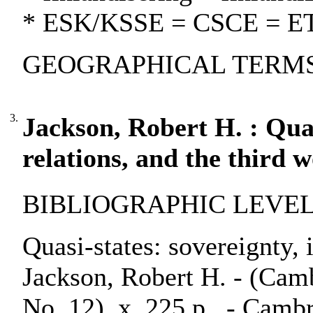
* ESK/KSSE = CSCE = 
GEOGRAPHICAL TERMS: F
3.
Jackson, Robert H. : Quas
relations, and the third 
BIBLIOGRAPHIC LEVEL:
Quasi-states: sovereignty, i
Jackson, Robert H. - (Cambr
No. 12), x, 225 p.. - Camb