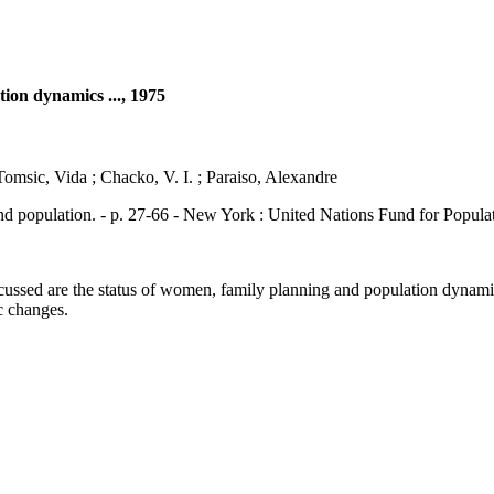
ion dynamics ..., 1975
omsic, Vida ; Chacko, V. I. ; Paraiso, Alexandre
ation. - p. 27-66 - New York : United Nations Fund for Populatio
ssed are the status of women, family planning and population dynamics
c changes.