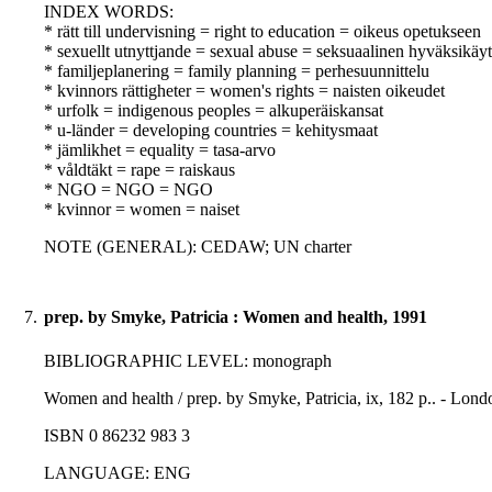
INDEX WORDS:
* rätt till undervisning = right to education = oikeus opetukseen
* sexuellt utnyttjande = sexual abuse = seksuaalinen hyväksikäyt
* familjeplanering = family planning = perhesuunnittelu
* kvinnors rättigheter = women's rights = naisten oikeudet
* urfolk = indigenous peoples = alkuperäiskansat
* u-länder = developing countries = kehitysmaat
* jämlikhet = equality = tasa-arvo
* våldtäkt = rape = raiskaus
* NGO = NGO = NGO
* kvinnor = women = naiset
NOTE (GENERAL): CEDAW; UN charter
7.
prep. by Smyke, Patricia : Women and health, 1991
BIBLIOGRAPHIC LEVEL: monograph
Women and health / prep. by Smyke, Patricia, ix, 182 p.. - Lon
ISBN 0 86232 983 3
LANGUAGE: ENG