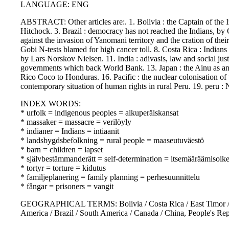
LANGUAGE: ENG
ABSTRACT: Other articles are:. 1. Bolivia : the Captain of the 
Hitchock. 3. Brazil : democracy has not reached the Indians, by 
against the invasion of Yanomani territory and the cration of thei
Gobi N-tests blamed for high cancer toll. 8. Costa Rica : India
by Lars Norskov Nielsen. 11. India : adivasis, law and social just
governments which back World Bank. 13. Japan : the Ainu as an 
Rico Coco to Honduras. 16. Pacific : the nuclear colonisation of
contemporary situation of human rights in rural Peru. 19. peru : 
INDEX WORDS:
* urfolk = indigenous peoples = alkuperäiskansat
* massaker = massacre = verilöyly
* indianer = Indians = intiaanit
* landsbygdsbefolkning = rural people = maaseutuväestö
* barn = children = lapset
* självbestämmanderätt = self-determination = itsemääräämisoik
* tortyr = torture = kidutus
* familjeplanering = family planning = perhesuunnittelu
* fångar = prisoners = vangit
GEOGRAPHICAL TERMS: Bolivia / Costa Rica / East Timor / Green
America / Brazil / South America / Canada / China, People's Rep