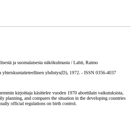
lisestä ja suomalaisesta näkökulmasta / Lahti, Raimo
hteiskuntatieteellinen yhdistys(D), 1972. - ISSN 0356-4037
emmin kirjoittaja käsittelee vuoden 1970 aborttilain vaikutuksista,
mily planning, and compares the situation in the developing countries
ally official regulations on birth control.