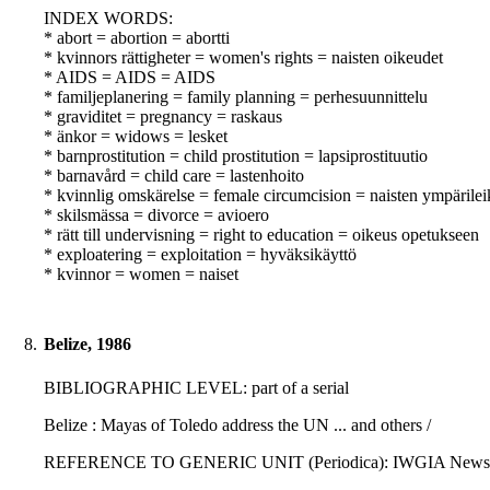
INDEX WORDS:
* abort = abortion = abortti
* kvinnors rättigheter = women's rights = naisten oikeudet
* AIDS = AIDS = AIDS
* familjeplanering = family planning = perhesuunnittelu
* graviditet = pregnancy = raskaus
* änkor = widows = lesket
* barnprostitution = child prostitution = lapsiprostituutio
* barnavård = child care = lastenhoito
* kvinnlig omskärelse = female circumcision = naisten ympärile
* skilsmässa = divorce = avioero
* rätt till undervisning = right to education = oikeus opetukseen
* exploatering = exploitation = hyväksikäyttö
* kvinnor = women = naiset
8.
Belize, 1986
BIBLIOGRAPHIC LEVEL: part of a serial
Belize : Mayas of Toledo address the UN ... and others /
REFERENCE TO GENERIC UNIT (Periodica): IWGIA Newsletter : 