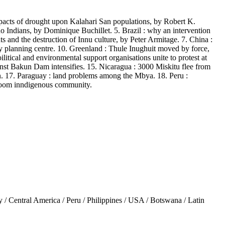
mpacts of drought upon Kalahari San populations, by Robert K.
o Indians, by Dominique Buchillet. 5. Brazil : why an intervention
hts and the destruction of Innu culture, by Peter Armitage. 7. China :
ly planning centre. 10. Greenland : Thule Inughuit moved by force,
litical and environmental support organisations unite to protest at
st Bakun Dam intensifies. 15. Nicaragua : 3000 Miskitu flee from
on. 17. Paraguay : land problems among the Mbya. 18. Peru :
 frooom inndigenous community.
 Central America / Peru / Philippines / USA / Botswana / Latin