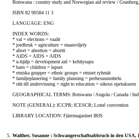
Botswana : country study and Norwegian aid review / Granberg, P
ISBN 82 90584 11 3
LANGUAGE: ENG
INDEX WORDS:
* val = elections = vaalit
* jordbruk = agriculture = maanviljely
* abort = abortion = abortti
* AIDS = AIDS = AIDS
* u-hjälp = development aid = kehitysapu
* barn = children = lapset
* etniska grupper = ethnic groups = etniset ryhmät
* familjeplanering = family planning = perhesuunnittelu
* rätt till undervisning = right to education = oikeus opetukseen
GEOGRAPHICAL TERMS: Botswana / Angola / Canada / India / 
NOTE (GENERAL): ICCPR; ICESCR; Lomé convention
LIBRARY LOCATION: Fjärrmagasinet IRIS
5.
Walther, Susanne : Schwangerschaftsabbruch in den USA, 