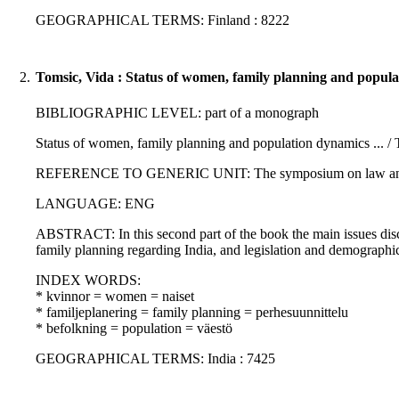
GEOGRAPHICAL TERMS: Finland : 8222
2.
Tomsic, Vida : Status of women, family planning and populat
BIBLIOGRAPHIC LEVEL: part of a monograph
Status of women, family planning and population dynamics ... / T
REFERENCE TO GENERIC UNIT: The symposium on law and popul
LANGUAGE: ENG
ABSTRACT: In this second part of the book the main issues discu
family planning regarding India, and legislation and demographi
INDEX WORDS:
* kvinnor = women = naiset
* familjeplanering = family planning = perhesuunnittelu
* befolkning = population = väestö
GEOGRAPHICAL TERMS: India : 7425