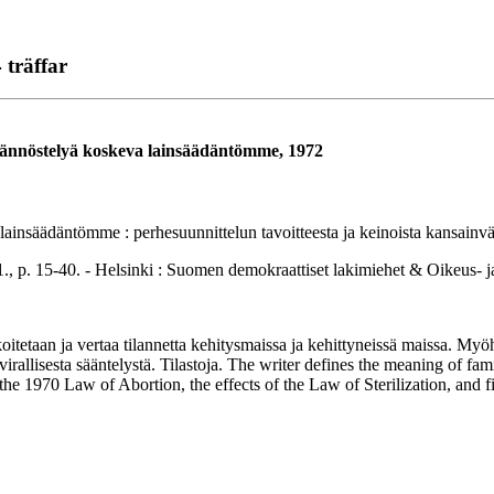
 träffar
säännöstelyä koskeva lainsäädäntömme, 1972
lainsäädäntömme : perhesuunnittelun tavoitteesta ja keinoista kansainvä
5-40. - Helsinki : Suomen demokraattiset lakimiehet & Oikeus- ja y
tetaan ja vertaa tilannetta kehitysmaissa ja kehittyneissä maissa. Myöh
irallisesta sääntelystä. Tilastoja. The writer defines the meaning of fa
the 1970 Law of Abortion, the effects of the Law of Sterilization, and fin