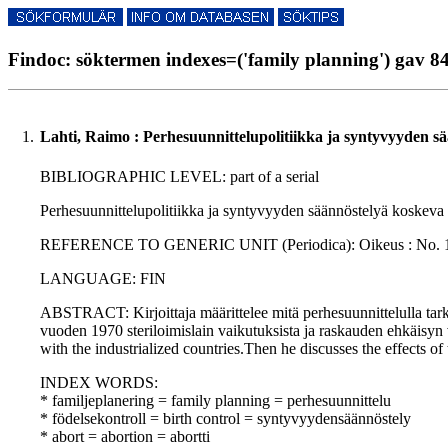
Findoc: söktermen indexes=('family planning') gav 84
1.
Lahti, Raimo : Perhesuunnittelupolitiikka ja syntyvyyden 
BIBLIOGRAPHIC LEVEL: part of a serial
Perhesuunnittelupolitiikka ja syntyvyyden säännöstelyä koskeva 
REFERENCE TO GENERIC UNIT (Periodica): Oikeus : No. 1., p. 1
LANGUAGE: FIN
ABSTRACT: Kirjoittaja määrittelee mitä perhesuunnittelulla tarkoi
vuoden 1970 steriloimislain vaikutuksista ja raskauden ehkäisyn v
with the industrialized countries.Then he discusses the effects of 
INDEX WORDS:
* familjeplanering = family planning = perhesuunnittelu
* födelsekontroll = birth control = syntyvyydensäännöstely
* abort = abortion = abortti