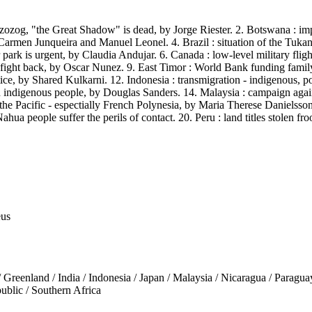
Izozog, "the Great Shadow" is dead, by Jorge Riester. 2. Botswana : i
Carmen Junqueira and Manuel Leonel. 4. Brazil : situation of the Tukan
r park is urgent, by Claudia Andujar. 6. Canada : low-level military flig
ns fight back, by Oscar Nunez. 9. East Timor : World Bank funding fami
ice, by Shared Kulkarni. 12. Indonesia : transmigration - indigenous, poi
indigenous people, by Douglas Sanders. 14. Malaysia : campaign again
 the Pacific - espectially French Polynesia, by Maria Therese Danielss
Nahua people suffer the perils of contact. 20. Peru : land titles stolen
eus
land / India / Indonesia / Japan / Malaysia / Nicaragua / Paraguay /
ublic / Southern Africa