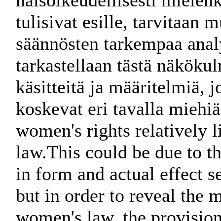
naisoikeudellisesti miele
tulisivat esille, tarvitaan
säännösten tarkempaa anal
tarkastellaan tästä näköku
käsitteitä ja määritelmiä, 
koskevat eri tavalla miehiä
women's rights relatively li
law.This could be due to the
in form and actual effect s
but in order to reveal the 
women's law, the provisio