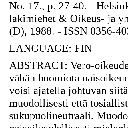
No. 17., p. 27-40. - Helsi
lakimiehet & Oikeus- ja yh
(D), 1988. - ISSN 0356-40
LANGUAGE: FIN
ABSTRACT: Vero-oikeudell
vähän huomiota naisoikeud
voisi ajatella johtuvan siit
muodollisesti että tosiallis
sukupuolineutraali. Muodoll