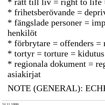
* rätt till liv = right to li
* frihetsberövande = depriv
* fängslade personer = imp
henkilöt
* förbrytare = offenders = r
* tortyr = torture = kidutus
* regionala dokument = reg
asiakirjat
NOTE (GENERAL): ECHR-3;
24.11.1999