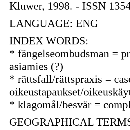
Kluwer, 1998. - ISSN 135
LANGUAGE: ENG
INDEX WORDS:
* fängelseombudsman = pr
asiamies (?)
* rättsfall/rättspraxis = ca
oikeustapaukset/oikeuskäy
* klagomål/besvär = compla
GEOGRAPHICAL TERMS: C