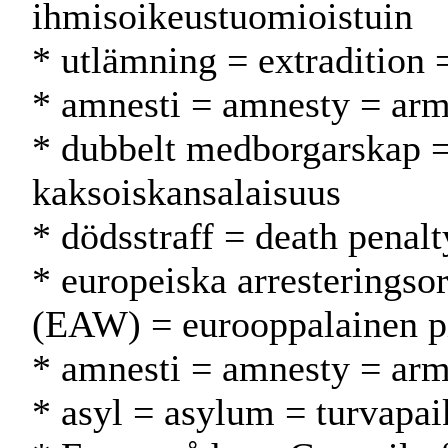
ihmisoikeustuomioistuin
* utlämning = extradition 
* amnesti = amnesty = ar
* dubbelt medborgarskap = 
kaksoiskansalaisuus
* dödsstraff = death penal
* europeiska arresteringso
(EAW) = eurooppalainen p
* amnesti = amnesty = ar
* asyl = asylum = turvapa