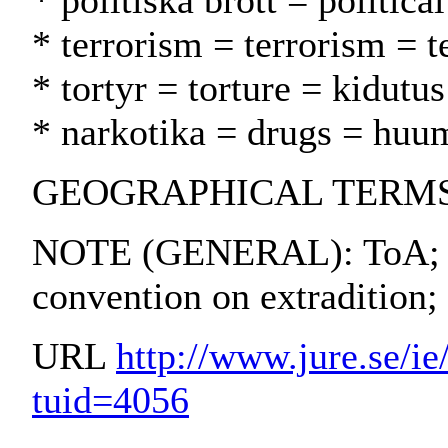
* politiska brott = politica
* terrorism = terrorism = t
* tortyr = torture = kidutus
* narkotika = drugs = huu
GEOGRAPHICAL TERMS:
NOTE (GENERAL): ToA; 
convention on extradition;
URL
http://www.jure.se/ie/
tuid=4056