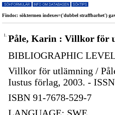
Findoc: söktermen indexes=('dubbel straffbarhet') gav
1.
Påle, Karin : Villkor för
BIBLIOGRAPHIC LEVEL:
Villkor för utlämning / Pål
Iustus förlag, 2003. - ISS
ISBN 91-7678-529-7
LANGUAGE: SWE