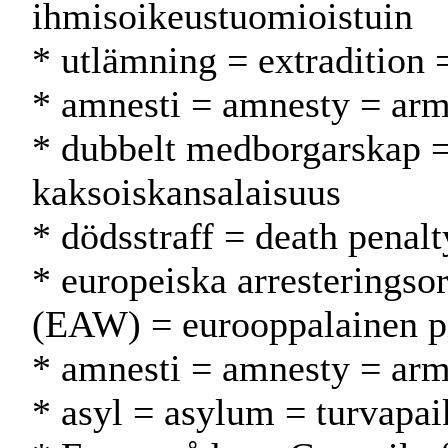
ihmisoikeustuomioistuin
* utlämning = extradition 
* amnesti = amnesty = ar
* dubbelt medborgarskap = 
kaksoiskansalaisuus
* dödsstraff = death penal
* europeiska arresteringso
(EAW) = eurooppalainen p
* amnesti = amnesty = ar
* asyl = asylum = turvapa