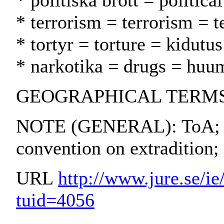
* politiska brott = politica
* terrorism = terrorism = t
* tortyr = torture = kidutus
* narkotika = drugs = huu
GEOGRAPHICAL TERMS:
NOTE (GENERAL): ToA; 
convention on extradition;
URL
http://www.jure.se/ie/
tuid=4056