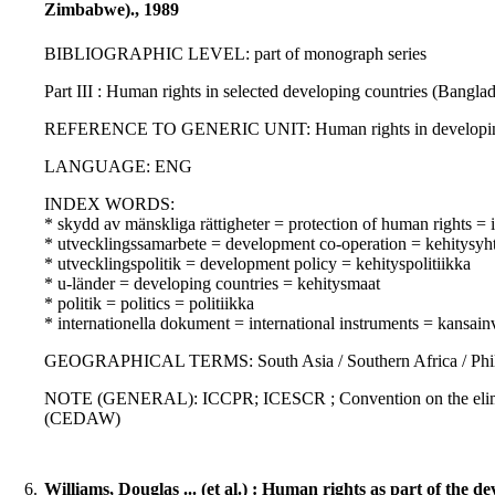
Zimbabwe)., 1989
BIBLIOGRAPHIC LEVEL: part of monograph series
Part III : Human rights in selected developing countries (Bang
REFERENCE TO GENERIC UNIT: Human rights in developing count
LANGUAGE: ENG
INDEX WORDS:
* skydd av mänskliga rättigheter = protection of human rights =
* utvecklingssamarbete = development co-operation = kehitysyht
* utvecklingspolitik = development policy = kehityspolitiikka
* u-länder = developing countries = kehitysmaat
* politik = politics = politiikka
* internationella dokument = international instruments = kansainvä
GEOGRAPHICAL TERMS: South Asia / Southern Africa / Philippin
NOTE (GENERAL): ICCPR; ICESCR ; Convention on the eliminatio
(CEDAW)
6.
Williams, Douglas ... (et al.) : Human rights as part of the 