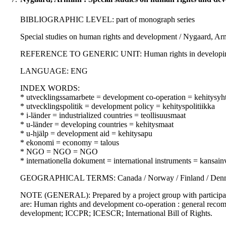
BIBLIOGRAPHIC LEVEL: part of monograph series
Special studies on human rights and development / Nygaard, Arn
REFERENCE TO GENERIC UNIT: Human rights in developing count
LANGUAGE: ENG
INDEX WORDS:
* utvecklingssamarbete = development co-operation = kehitysyht
* utvecklingspolitik = development policy = kehityspolitiikka
* i-länder = industrialized countries = teollisuusmaat
* u-länder = developing countries = kehitysmaat
* u-hjälp = development aid = kehitysapu
* ekonomi = economy = talous
* NGO = NGO = NGO
* internationella dokument = international instruments = kansainvä
GEOGRAPHICAL TERMS: Canada / Norway / Finland / Denmark
NOTE (GENERAL): Prepared by a project group with participation
are: Human rights and development co-operation : general rec
development; ICCPR; ICESCR; International Bill of Rights.