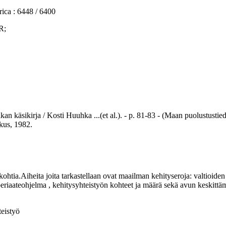
a : 6448 / 6400
R;
kirja / Kosti Huuhka ...(et al.). - p. 81-83 - (Maan puolustustiedot
kus, 1982.
tia.Aiheita joita tarkastellaan ovat maailman kehityseroja: valtioiden 
periaateohjelma , kehitysyhteistyön kohteet ja määrä sekä avun keskittä
eistyö