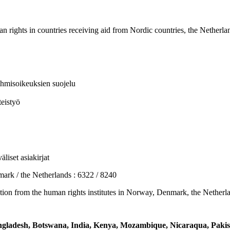
n rights in countries receiving aid from Nordic countries, the Nether
 ihmisoikeuksien suojelu
eistyö
liset asiakirjat
 / the Netherlands : 6322 / 8240
ion from the human rights institutes in Norway, Denmark, the Neth
Bangladesh, Botswana, India, Kenya, Mozambique, Nicaraqua, Pakis