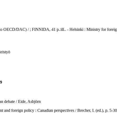
to OECD/DAC) / ; FINNIDA, 41 p.:ill.. - Helsinki : Ministry for foreign
eistyö
89
n debate / Eide, Asbjörn
ign policy : Canadian perspectives / Brecher, I. (ed.), p. 5-30. - H