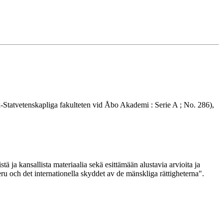
k-Statvetenskapliga fakulteten vid Åbo Akademi : Serie A ; No. 286),
ja kansallista materiaalia sekä esittämään alustavia arvioita ja
eru och det internationella skyddet av de mänskliga rättigheterna".