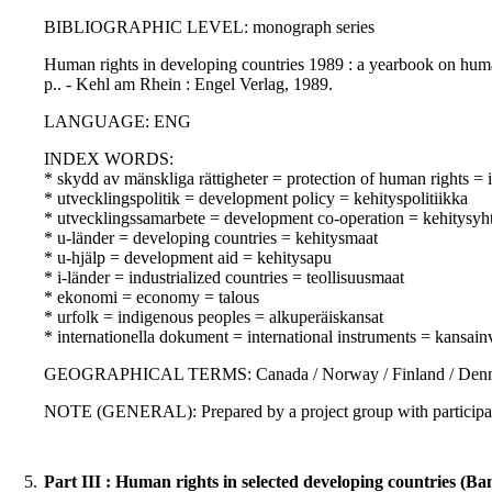
BIBLIOGRAPHIC LEVEL: monograph series
Human rights in developing countries 1989 : a yearbook on huma
p.. - Kehl am Rhein : Engel Verlag, 1989.
LANGUAGE: ENG
INDEX WORDS:
* skydd av mänskliga rättigheter = protection of human rights =
* utvecklingspolitik = development policy = kehityspolitiikka
* utvecklingssamarbete = development co-operation = kehitysyht
* u-länder = developing countries = kehitysmaat
* u-hjälp = development aid = kehitysapu
* i-länder = industrialized countries = teollisuusmaat
* ekonomi = economy = talous
* urfolk = indigenous peoples = alkuperäiskansat
* internationella dokument = international instruments = kansainvä
GEOGRAPHICAL TERMS: Canada / Norway / Finland / Denmark
NOTE (GENERAL): Prepared by a project group with participat
5.
Part III : Human rights in selected developing countries (