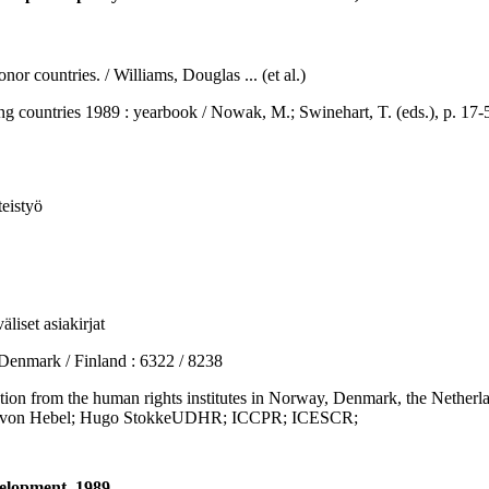
or countries. / Williams, Douglas ... (et al.)
ries 1989 : yearbook / Nowak, M.; Swinehart, T. (eds.), p. 17-54.
eistyö
liset asiakirjat
mark / Finland : 6322 / 8238
 from the human rights institutes in Norway, Denmark, the Netherland
man von Hebel; Hugo StokkeUDHR; ICCPR; ICESCR;
velopment, 1989