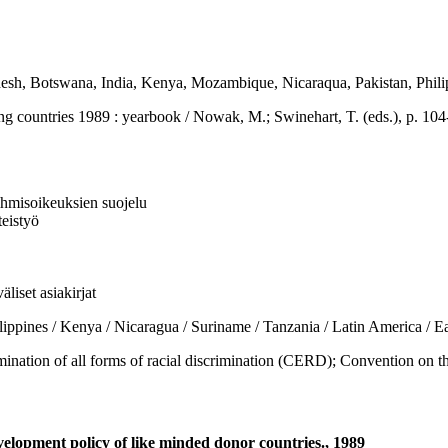
ladesh, Botswana, India, Kenya, Mozambique, Nicaraqua, Pakistan, Phil
ries 1989 : yearbook / Nowak, M.; Swinehart, T. (eds.), p. 104-4
 ihmisoikeuksien suojelu
eistyö
liset asiakirjat
es / Kenya / Nicaragua / Suriname / Tanzania / Latin America / Eas
n of all forms of racial discrimination (CERD); Convention on the e
development policy of like minded donor countries., 1989