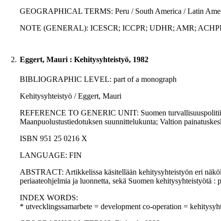
GEOGRAPHICAL TERMS: Peru / South America / Latin Americ
NOTE (GENERAL): ICESCR; ICCPR; UDHR; AMR; ACHP
2.
Eggert, Mauri : Kehitysyhteistyö, 1982
BIBLIOGRAPHIC LEVEL: part of a monograph
Kehitysyhteistyö / Eggert, Mauri
REFERENCE TO GENERIC UNIT: Suomen turvallisuuspolitiikan käsi
Maanpuolustustiedotuksen suunnittelukunta; Valtion painatuskes
ISBN 951 25 0216 X
LANGUAGE: FIN
ABSTRACT: Artikkelissa käsitellään kehitysyhteistyön eri näkökoh
periaateohjelmia ja luonnetta, sekä Suomen kehitysyhteistyötä : 
INDEX WORDS:
* utvecklingssamarbete = development co-operation = kehitysyht