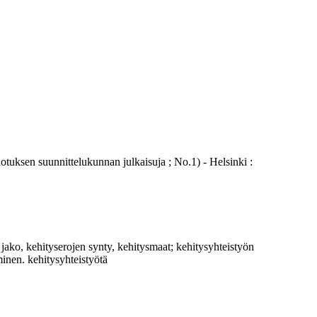
uksen suunnittelukunnan julkaisuja ; No.1) - Helsinki :
jako, kehityserojen synty, kehitysmaat; kehitysyhteistyön
minen. kehitysyhteistyötä