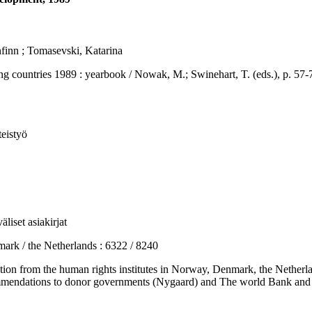
finn ; Tomasevski, Katarina
ries 1989 : yearbook / Nowak, M.; Swinehart, T. (eds.), p. 57-73.
eistyö
liset asiakirjat
 / the Netherlands : 6322 / 8240
 from the human rights institutes in Norway, Denmark, the Netherland
ommendations to donor governments (Nygaard) and The world Bank and