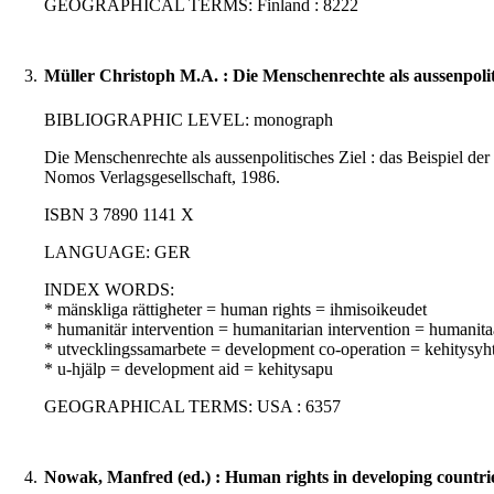
GEOGRAPHICAL TERMS: Finland : 8222
3.
Müller Christoph M.A. : Die Menschenrechte als aussenpoliti
BIBLIOGRAPHIC LEVEL: monograph
Die Menschenrechte als aussenpolitisches Ziel : das Beispiel de
Nomos Verlagsgesellschaft, 1986.
ISBN 3 7890 1141 X
LANGUAGE: GER
INDEX WORDS:
* mänskliga rättigheter = human rights = ihmisoikeudet
* humanitär intervention = humanitarian intervention = humanita
* utvecklingssamarbete = development co-operation = kehitysyht
* u-hjälp = development aid = kehitysapu
GEOGRAPHICAL TERMS: USA : 6357
4.
Nowak, Manfred (ed.) : Human rights in developing countrie