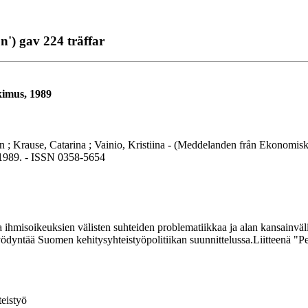
') gav 224 träffar
tkimus, 1989
lan ; Krause, Catarina ; Vainio, Kristiina - (Meddelanden från Ekonomis
, 1989. - ISSN 0358-5654
isoikeuksien välisten suhteiden problematiikkaa ja alan kansainvälistä 
n hyödyntää Suomen kehitysyhteistyöpolitiikan suunnittelussa.Liitteenä "P
eistyö