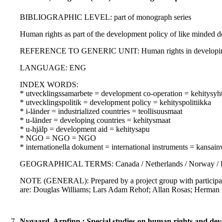
BIBLIOGRAPHIC LEVEL: part of monograph series
Human rights as part of the development policy of like minded don
REFERENCE TO GENERIC UNIT: Human rights in developing count
LANGUAGE: ENG
INDEX WORDS:
* utvecklingssamarbete = development co-operation = kehitysyht
* utvecklingspolitik = development policy = kehityspolitiikka
* i-länder = industrialized countries = teollisuusmaat
* u-länder = developing countries = kehitysmaat
* u-hjälp = development aid = kehitysapu
* NGO = NGO = NGO
* internationella dokument = international instruments = kansainvä
GEOGRAPHICAL TERMS: Canada / Netherlands / Norway / Den
NOTE (GENERAL): Prepared by a project group with participation
are: Douglas Williams; Lars Adam Rehof; Allan Rosas; Her
7.
Nygaard, Arnfinn : Special studies on human rights and de