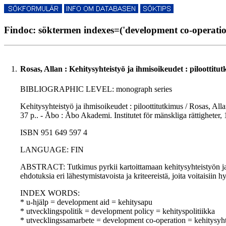
Findoc: söktermen indexes=('development co-operation
1.
Rosas, Allan : Kehitysyhteistyö ja ihmisoikeudet : piloottitu
BIBLIOGRAPHIC LEVEL: monograph series
Kehitysyhteistyö ja ihmisoikeudet : piloottitutkimus / Rosas, Al
37 p.. - Åbo : Åbo Akademi. Institutet för mänskliga rättigheter
ISBN 951 649 597 4
LANGUAGE: FIN
ABSTRACT: Tutkimus pyrkii kartoittamaan kehitysyhteistyön ja ihm
ehdotuksia eri lähestymistavoista ja kriteereistä, joita voitaisii
INDEX WORDS:
* u-hjälp = development aid = kehitysapu
* utvecklingspolitik = development policy = kehityspolitiikka
* utvecklingssamarbete = development co-operation = kehitysyht