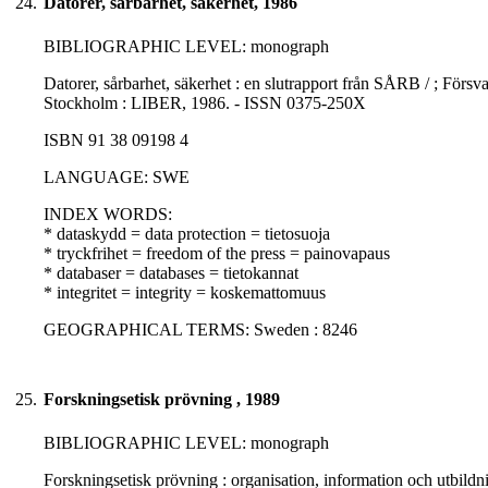
24.
Datorer, sårbarhet, säkerhet, 1986
BIBLIOGRAPHIC LEVEL: monograph
Datorer, sårbarhet, säkerhet : en slutrapport från SÅRB / ; Försv
Stockholm : LIBER, 1986. - ISSN 0375-250X
ISBN 91 38 09198 4
LANGUAGE: SWE
INDEX WORDS:
* dataskydd = data protection = tietosuoja
* tryckfrihet = freedom of the press = painovapaus
* databaser = databases = tietokannat
* integritet = integrity = koskemattomuus
GEOGRAPHICAL TERMS: Sweden : 8246
25.
Forskningsetisk prövning , 1989
BIBLIOGRAPHIC LEVEL: monograph
Forskningsetisk prövning : organisation, information och utbildn