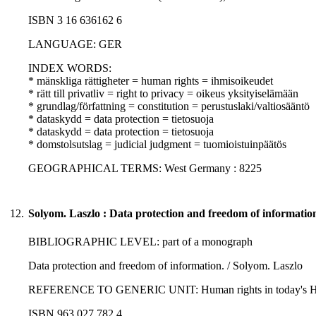
ISBN 3 16 636162 6
LANGUAGE: GER
INDEX WORDS:
* mänskliga rättigheter = human rights = ihmisoikeudet
* rätt till privatliv = right to privacy = oikeus yksityiselämään
* grundlag/författning = constitution = perustuslaki/valtiosääntö
* dataskydd = data protection = tietosuoja
* dataskydd = data protection = tietosuoja
* domstolsutslag = judicial judgment = tuomioistuinpäätös
GEOGRAPHICAL TERMS: West Germany : 8225
12.
Solyom. Laszlo : Data protection and freedom of information
BIBLIOGRAPHIC LEVEL: part of a monograph
Data protection and freedom of information. / Solyom. Laszlo
REFERENCE TO GENERIC UNIT: Human rights in today's Hungary
ISBN 963 027 782 4