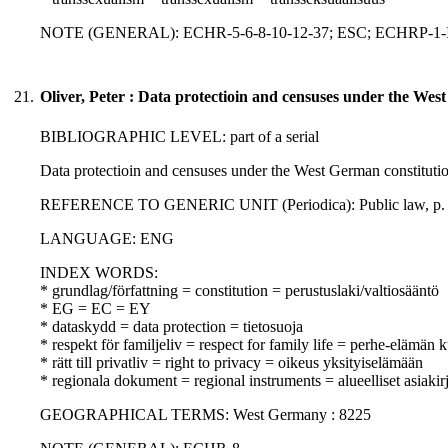
NOTE (GENERAL): ECHR-5-6-8-10-12-37; ESC; ECHRP-1-
21.
Oliver, Peter : Data protectioin and censuses under the Wes
BIBLIOGRAPHIC LEVEL: part of a serial
Data protectioin and censuses under the West German constitution
REFERENCE TO GENERIC UNIT (Periodica): Public law, p. 19
LANGUAGE: ENG
INDEX WORDS:
* grundlag/författning = constitution = perustuslaki/valtiosääntö
* EG = EC = EY
* dataskydd = data protection = tietosuoja
* respekt för familjeliv = respect for family life = perhe-elämän
* rätt till privatliv = right to privacy = oikeus yksityiselämään
* regionala dokument = regional instruments = alueelliset asiakirj
GEOGRAPHICAL TERMS: West Germany : 8225