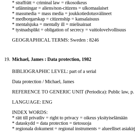
* straffrätt = criminal law = rikosoikeus
* utlänningar = aliens/non-citizens = ulkomaalaiset
* massmedia = mass media = joukkotiedotusvälineet
* medborgarskap = citizenship = kansalaisuus
* mentalsjuka = mentally ill = mielisairaat
* tystnadsplikt = obligation of secrecy = vaitiolovelvollisuus
GEOGRAPHICAL TERMS: Sweden : 8246
19.
Michael, James : Data protection, 1982
BIBLIOGRAPHIC LEVEL: part of a serial
Data protection / Michael, James
REFERENCE TO GENERIC UNIT (Periodica): Public law, p. 36
LANGUAGE: ENG
INDEX WORDS:
* rätt till privatliv = right to privacy = oikeus yksityiselämään
* dataskydd = data protection = tietosuoja
* regionala dokument = regional instruments = alueelliset asiakirj