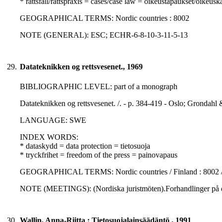
* rättsfall/rättspraxis = cases/case law = oikeustapaukset/oikeusk
GEOGRAPHICAL TERMS: Nordic countries : 8002
NOTE (GENERAL): ESC; ECHR-6-8-10-3-11-5-13
29.
Datateknikken og rettsvesenet., 1969
BIBLIOGRAPHIC LEVEL: part of a monograph
Datateknikken og rettsvesenet. /. - p. 384-419 - Oslo; Grondahl 
LANGUAGE: SWE
INDEX WORDS:
* dataskydd = data protection = tietosuoja
* tryckfrihet = freedom of the press = painovapaus
GEOGRAPHICAL TERMS: Nordic countries / Finland : 8002 
NOTE (MEETINGS): (Nordiska juristmöten).Forhandlinger på det 
30.
Wallin, Anna-Riitta : Tietosuojalainsäädäntö , 1991