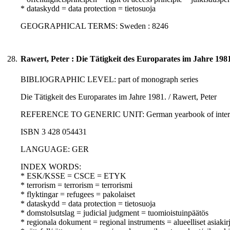
* dataskydd = data protection = tietosuoja
GEOGRAPHICAL TERMS: Sweden : 8246
28.
Rawert, Peter : Die Tätigkeit des Europarates im Jahre 1981
BIBLIOGRAPHIC LEVEL: part of monograph series
Die Tätigkeit des Europarates im Jahre 1981. / Rawert, Peter
REFERENCE TO GENERIC UNIT: German yearbook of internatio
ISBN 3 428 054431
LANGUAGE: GER
INDEX WORDS:
* ESK/KSSE = CSCE = ETYK
* terrorism = terrorism = terrorismi
* flyktingar = refugees = pakolaiset
* dataskydd = data protection = tietosuoja
* domstolsutslag = judicial judgment = tuomioistuinpäätös
* regionala dokument = regional instruments = alueelliset asiakirj