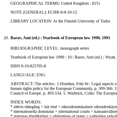
GEOGRAPHICAL TERMS: United Kingdom : 8251
NOTE (GENERAL): ECHR-8-9-10-12
LIBRARY LOCATION: At the Finnish University of Turku
20.
Barav, Ami (ed.) : Yearbook of European law 1990, 1991
BIBLIOGRAPHIC LEVEL: monograph series
Yearbook of European law 1990 : 10 / Barav, Ami (ed.) ; Wyatt, D
ISBN 0-19-825705-8
LANGUAGE: ENG
ABSTRACT: The articles:. 1.Hondius, Frits W.: Legal aspects o
human rights policy for the European Community, p. 309-366. 3. 
Council of Europe, p. 493-534. 5. Warbrick, Colin: The Europ
INDEX WORDS:
* rättvis rättegång = fair trial = oikeudenmukainen oikeudenkäyn
* internationella domstolar = international courts = kansainvälise
* staternas förpliktelser = obligations of states = valtioiden velvo