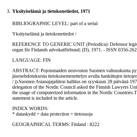
3.
Yksityiselämä ja tietokonetiedot, 1971
BIBLIOGRAPHIC LEVEL: part of a serial
Yksityiselämä ja tietokonetiedot /
REFERENCE TO GENERIC UNIT (Periodica): Defensor legis : No. 
organ för Finlands advokatförbund; (D), 1971. - ISSN 0356-26
LANGUAGE: FIN
ABSTRACT: Pojoismaiden neuvoston Suomen valtuuskunta pyysi 
jäsenehdotuksesta tietokonemenettelyn avulla hankittujen tieto
/ j).Suomen Asianajajaliiton hallitus on syyskuun 28 päivänä 19
delegation of the Nordic Council asked the Finnish Lawyers Uni
the usage of computerized information in the Nordic Countries
statement is included in the article.
INDEX WORDS:
* dataskydd = data protection = tietosuoja
GEOGRAPHICAL TERMS: Finland : 8222