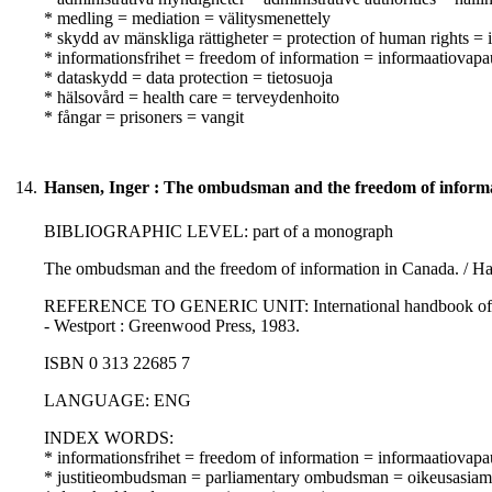
* medling = mediation = välitysmenettely
* skydd av mänskliga rättigheter = protection of human rights =
* informationsfrihet = freedom of information = informaatiovapa
* dataskydd = data protection = tietosuoja
* hälsovård = health care = terveydenhoito
* fångar = prisoners = vangit
14.
Hansen, Inger : The ombudsman and the freedom of informa
BIBLIOGRAPHIC LEVEL: part of a monograph
The ombudsman and the freedom of information in Canada. / Ha
REFERENCE TO GENERIC UNIT: International handbook of the om
- Westport : Greenwood Press, 1983.
ISBN 0 313 22685 7
LANGUAGE: ENG
INDEX WORDS:
* informationsfrihet = freedom of information = informaatiovapa
* justitieombudsman = parliamentary ombudsman = oikeusasiam