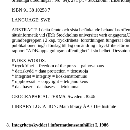
offentliga utredningar ; No. 64), 271 p.. - Stockholm : Liberfö
ISBN 91 38 10258 7
LANGUAGE: SWE
ABSTRACT: I detta femte och sista betänkande behandlas offentli
rättsinformatik vid (IRI) Stockholms universitet varit engagerat
grundbegreppen i 2 kap. tryckfrihets- förordningen fungerar i den
publikationen ingår förslag till lag om ändring i tryckfrihetsföro
rapport "ADB-upptagningars offentlighet" i sin helhet. Dessutom 
INDEX WORDS:
* tryckfrihet = freedom of the press = painovapaus
* dataskydd = data protection = tietosuoja
* integritet = integrity = koskemattomuus
* upphovsrätt = copyright = tekijänoikeus
* databaser = databases = tietokannat
GEOGRAPHICAL TERMS: Sweden : 8246
LIBRARY LOCATION: Main library ÅA / The Institute
8.
Integritetsskyddet i informationssamhället I, 1986