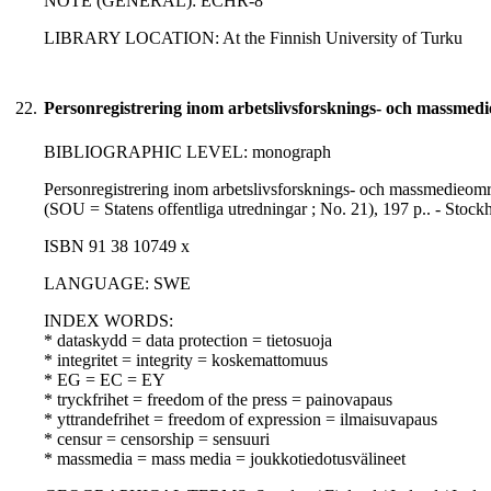
NOTE (GENERAL): ECHR-8
LIBRARY LOCATION: At the Finnish University of Turku
22.
Personregistrering inom arbetslivsforsknings- och massmed
BIBLIOGRAPHIC LEVEL: monograph
Personregistrering inom arbetslivsforsknings- och massmedieområ
(SOU = Statens offentliga utredningar ; No. 21), 197 p.. - Sto
ISBN 91 38 10749 x
LANGUAGE: SWE
INDEX WORDS:
* dataskydd = data protection = tietosuoja
* integritet = integrity = koskemattomuus
* EG = EC = EY
* tryckfrihet = freedom of the press = painovapaus
* yttrandefrihet = freedom of expression = ilmaisuvapaus
* censur = censorship = sensuuri
* massmedia = mass media = joukkotiedotusvälineet