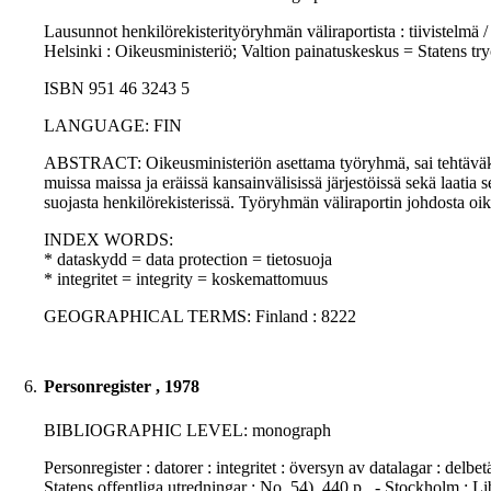
Lausunnot henkilörekisterityöryhmän väliraportista : tiivistelmä /
Helsinki : Oikeusministeriö; Valtion painatuskeskus = Statens t
ISBN 951 46 3243 5
LANGUAGE: FIN
ABSTRACT: Oikeusministeriön asettama työryhmä, sai tehtäväks
muissa maissa ja eräissä kansainvälisissä järjestöissä sekä laati
suojasta henkilörekisterissä. Työryhmän väliraportin johdosta oi
INDEX WORDS:
* dataskydd = data protection = tietosuoja
* integritet = integrity = koskemattomuus
GEOGRAPHICAL TERMS: Finland : 8222
6.
Personregister , 1978
BIBLIOGRAPHIC LEVEL: monograph
Personregister : datorer : integritet : översyn av datalagar : de
Statens offentliga utredningar ; No. 54), 440 p.. - Stockholm :