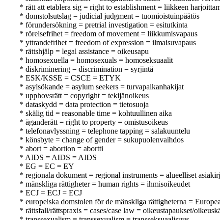
* rätt att etablera sig = right to establishment = liikkeen harjoitt
* domstolsutslag = judicial judgment = tuomioistuinpäätös
* förundersökning = pretrial investigation = esitutkinta
* rörelsefrihet = freedom of movement = liikkumisvapaus
* yttrandefrihet = freedom of expression = ilmaisuvapaus
* rättshjälp = legal assistance = oikeusapu
* homosexuella = homosexuals = homoseksuaalit
* diskriminering = discrimination = syrjintä
* ESK/KSSE = CSCE = ETYK
* asylsökande = asylum seekers = turvapaikanhakijat
* upphovsrätt = copyright = tekijänoikeus
* dataskydd = data protection = tietosuoja
* skälig tid = reasonable time = kohtuullinen aika
* äganderätt = right to property = omistusoikeus
* telefonavlyssning = telephone tapping = salakuuntelu
* könsbyte = change of gender = sukupuolenvaihdos
* abort = abortion = abortti
* AIDS = AIDS = AIDS
* EG = EC = EY
* regionala dokument = regional instruments = alueelliset asiakirj
* mänskliga rättigheter = human rights = ihmisoikeudet
* ECJ = ECJ = ECJ
* europeiska domstolen för de mänskliga rättigheterna = Europ
* rättsfall/rättspraxis = cases/case law = oikeustapaukset/oikeusk
* transsexualism = transsexualism = transseksuaalisuus