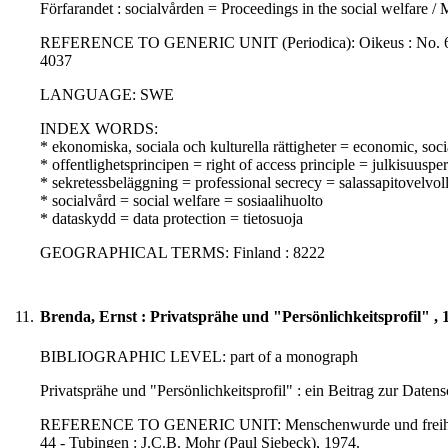
Förfarandet : socialvården = Proceedings in the social welfare /
REFERENCE TO GENERIC UNIT (Periodica): Oikeus : No. 6., p. 
4037
LANGUAGE: SWE
INDEX WORDS:
* ekonomiska, sociala och kulturella rättigheter = economic, soci
* offentlighetsprincipen = right of access principle = julkisuusper
* sekretessbeläggning = professional secrecy = salassapitovelvol
* socialvård = social welfare = sosiaalihuolto
* dataskydd = data protection = tietosuoja
GEOGRAPHICAL TERMS: Finland : 8222
11.
Brenda, Ernst : Privatsprähe und "Persönlichkeitsprofil" , 
BIBLIOGRAPHIC LEVEL: part of a monograph
Privatsprähe und "Persönlichkeitsprofil" : ein Beitrag zur Daten
REFERENCE TO GENERIC UNIT: Menschenwurde und freiheitliche
44 - Tubingen : J.C.B. Mohr (Paul Siebeck), 1974.