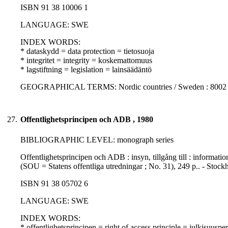
ISBN 91 38 10006 1
LANGUAGE: SWE
INDEX WORDS:
* dataskydd = data protection = tietosuoja
* integritet = integrity = koskemattomuus
* lagstiftning = legislation = lainsäädäntö
GEOGRAPHICAL TERMS: Nordic countries / Sweden : 8002 
27.
Offentlighetsprincipen och ADB , 1980
BIBLIOGRAPHIC LEVEL: monograph series
Offentlighetsprincipen och ADB : insyn, tillgång till : informa
(SOU = Statens offentliga utredningar ; No. 31), 249 p.. - Sto
ISBN 91 38 05702 6
LANGUAGE: SWE
INDEX WORDS:
* offentlighetsprincipen = right of access principle = julkisuusper