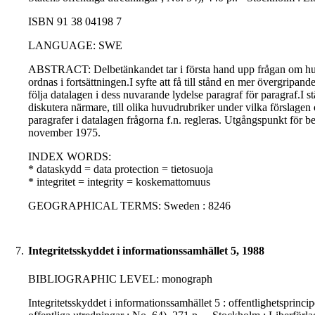
ISBN 91 38 04198 7
LANGUAGE: SWE
ABSTRACT: Delbetänkandet tar i första hand upp frågan om hur l
ordnas i fortsättningen.I syfte att få till stånd en mer övergripa
följa datalagen i dess nuvarande lydelse paragraf för paragraf.I 
diskutera närmare, till olika huvudrubriker under vilka förslage
paragrafer i datalagen frågorna f.n. regleras. Utgångspunkt för b
november 1975.
INDEX WORDS:
* dataskydd = data protection = tietosuoja
* integritet = integrity = koskemattomuus
GEOGRAPHICAL TERMS: Sweden : 8246
7.
Integritetsskyddet i informationssamhället 5, 1988
BIBLIOGRAPHIC LEVEL: monograph
Integritetsskyddet i informationssamhället 5 : offentlighetsprin