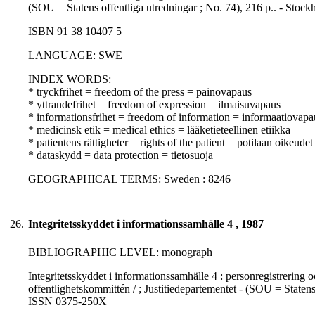
(SOU = Statens offentliga utredningar ; No. 74), 216 p.. - Sto
ISBN 91 38 10407 5
LANGUAGE: SWE
INDEX WORDS:
* tryckfrihet = freedom of the press = painovapaus
* yttrandefrihet = freedom of expression = ilmaisuvapaus
* informationsfrihet = freedom of information = informaatiovapa
* medicinsk etik = medical ethics = lääketieteellinen etiikka
* patientens rättigheter = rights of the patient = potilaan oikeudet
* dataskydd = data protection = tietosuoja
GEOGRAPHICAL TERMS: Sweden : 8246
26.
Integritetsskyddet i informationssamhälle 4 , 1987
BIBLIOGRAPHIC LEVEL: monograph
Integritetsskyddet i informationssamhälle 4 : personregistrerin
offentlighetskommittén / ; Justitiedepartementet - (SOU = Statens
ISSN 0375-250X