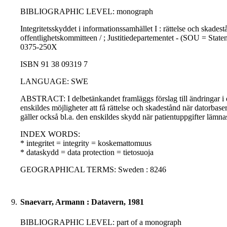
BIBLIOGRAPHIC LEVEL: monograph
Integritetsskyddet i informationssamhället I : rättelse och skadest
offentlighetskommitteen / ; Justitiedepartementet - (SOU = Staten
0375-250X
ISBN 91 38 09319 7
LANGUAGE: SWE
ABSTRACT: I delbetänkandet framläggs förslag till ändringar i d
enskildes möjligheter att få rättelse och skadestånd när datorbase
gäller också bl.a. den enskildes skydd när patientuppgifter lämnas
INDEX WORDS:
* integritet = integrity = koskemattomuus
* dataskydd = data protection = tietosuoja
GEOGRAPHICAL TERMS: Sweden : 8246
9.
Snaevarr, Armann : Datavern, 1981
BIBLIOGRAPHIC LEVEL: part of a monograph