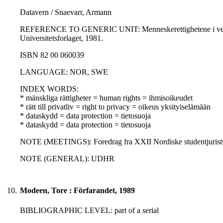
Datavern / Snaevarr, Armann
REFERENCE TO GENERIC UNIT: Menneskerettighetene i velferds
Universitetsforlaget, 1981.
ISBN 82 00 060039
LANGUAGE: NOR, SWE
INDEX WORDS:
* mänskliga rättigheter = human rights = ihmisoikeudet
* rätt till privatliv = right to privacy = oikeus yksityiselämään
* dataskydd = data protection = tietosuoja
* dataskydd = data protection = tietosuoja
NOTE (MEETINGS): Foredrag fra XXII Nordiske studentjurists
NOTE (GENERAL): UDHR
10.
Modeen, Tore : Förfarandet, 1989
BIBLIOGRAPHIC LEVEL: part of a serial