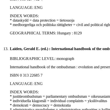
LANGUAGE: ENG
INDEX WORDS:
* dataskydd = data protection = tietosuoja
* medborgerliga och politiska rättigheter = civil and political righ
GEOGRAPHICAL TERMS: Hungary : 8129
13.
Laiden, Gerald E. (ed.) : International handbook of the o
BIBLIOGRAPHIC LEVEL: monograph
International handbook of the ombudsman : evolution and present
ISBN 0 313 22685 7
LANGUAGE: ENG
INDEX WORDS:
* justitieombudsman = parliamentary ombudsman = oikeusasiam
* individuella klagomål = individual complaints = yksilövalitus
* demokrati = democracy = demokratia
* administrativa myndigheter = administrative authorities = halli