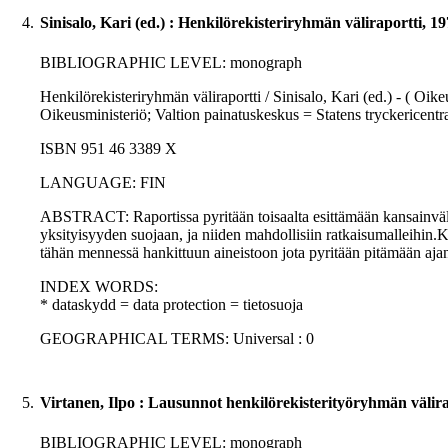
4.
Sinisalo, Kari (ed.) : Henkilörekisteriryhmän väliraportti, 1
BIBLIOGRAPHIC LEVEL: monograph
Henkilörekisteriryhmän väliraportti / Sinisalo, Kari (ed.) - ( Oike
Oikeusministeriö; Valtion painatuskeskus = Statens tryckericen
ISBN 951 46 3389 X
LANGUAGE: FIN
ABSTRACT: Raportissa pyritään toisaalta esittämään kansainvälin
yksityisyyden suojaan, ja niiden mahdollisiin ratkaisumalleihin
tähän mennessä hankittuun aineistoon jota pyritään pitämään ajan
INDEX WORDS:
* dataskydd = data protection = tietosuoja
GEOGRAPHICAL TERMS: Universal : 0
5.
Virtanen, Ilpo : Lausunnot henkilörekisterityöryhmän välira
BIBLIOGRAPHIC LEVEL: monograph