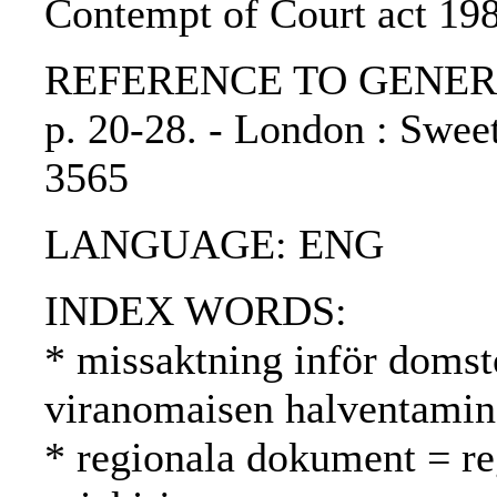
Contempt of Court act 198
REFERENCE TO GENERIC U
p. 20-28. - London : Swe
3565
LANGUAGE: ENG
INDEX WORDS:
* missaktning inför domst
viranomaisen halventami
* regionala dokument = reg