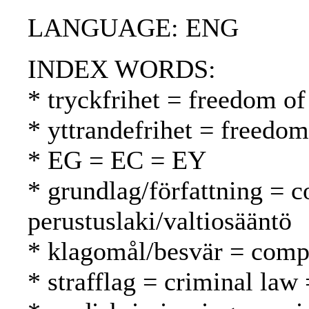
LANGUAGE: ENG
INDEX WORDS:
* tryckfrihet = freedom of
* yttrandefrihet = freedo
* EG = EC = EY
* grundlag/författning = c
perustuslaki/valtiosääntö
* klagomål/besvär = compl
* strafflag = criminal law 