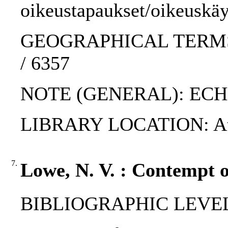
oikeustapaukset/oikeuskäy
GEOGRAPHICAL TERMS: 
/ 6357
NOTE (GENERAL): ECH
LIBRARY LOCATION: At th
7.
Lowe, N. V. : Contempt o
BIBLIOGRAPHIC LEVEL: p