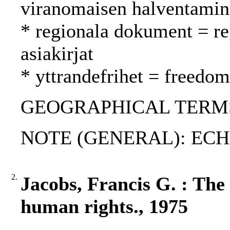
viranomaisen halventami
* regionala dokument = reg
asiakirjat
* yttrandefrihet = freedo
GEOGRAPHICAL TERMS: 
NOTE (GENERAL): ECH
2.
Jacobs, Francis G. : Th
human rights., 1975