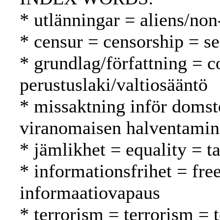
* utlänningar = aliens/non
* censur = censorship = s
* grundlag/författning = c
perustuslaki/valtiosääntö
* missaktning inför domst
viranomaisen halventami
* jämlikhet = equality = t
* informationsfrihet = fr
informaatiovapaus
* terrorism = terrorism = 