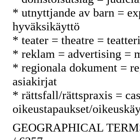
* utnyttjande av barn = exp
hyväksikäyttö
* teater = theatre = teatter
* reklam = advertising = 
* regionala dokument = reg
asiakirjat
* rättsfall/rättspraxis = c
oikeustapaukset/oikeuskäy
GEOGRAPHICAL TERMS: 