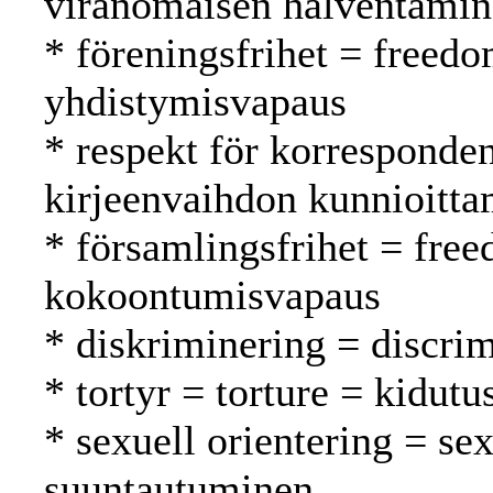
viranomaisen halventami
* föreningsfrihet = freedo
yhdistymisvapaus
* respekt för korresponde
kirjeenvaihdon kunnioitt
* församlingsfrihet = fre
kokoontumisvapaus
* diskriminering = discrim
* tortyr = torture = kidutu
* sexuell orientering = se
suuntautuminen