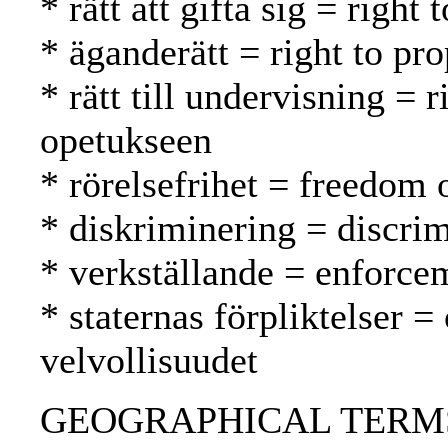
* rätt att gifta sig = right
* äganderätt = right to pr
* rätt till undervisning = 
opetukseen
* rörelsefrihet = freedom
* diskriminering = discrim
* verkställande = enforc
* staternas förpliktelser =
velvollisuudet
GEOGRAPHICAL TERMS: 