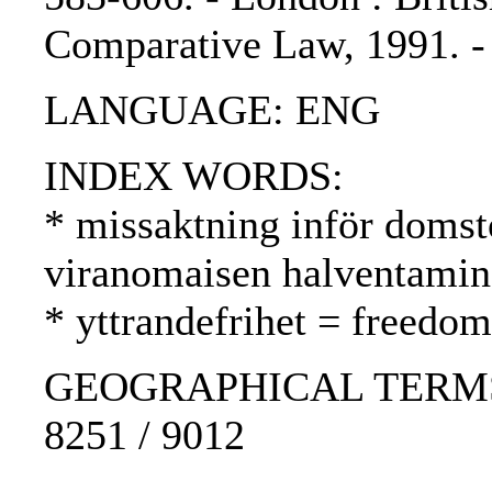
Comparative Law, 1991. 
LANGUAGE: ENG
INDEX WORDS:
* missaktning inför domst
viranomaisen halventami
* yttrandefrihet = freedo
GEOGRAPHICAL TERMS: U
8251 / 9012