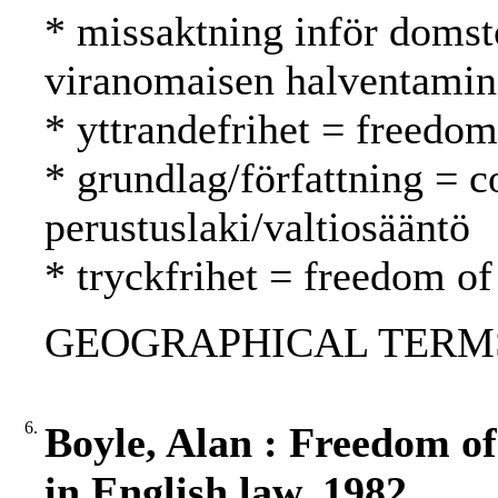
* missaktning inför domst
viranomaisen halventami
* yttrandefrihet = freedo
* grundlag/författning = c
perustuslaki/valtiosääntö
* tryckfrihet = freedom of
GEOGRAPHICAL TERMS: 
6.
Boyle, Alan : Freedom of 
in English law, 1982