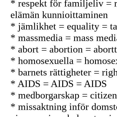
* respekt för familjeliv = 
elämän kunnioittaminen
* jämlikhet = equality = t
* massmedia = mass media
* abort = abortion = abortt
* homosexuella = homosex
* barnets rättigheter = rig
* AIDS = AIDS = AIDS
* medborgarskap = citizen
* missaktning inför domst