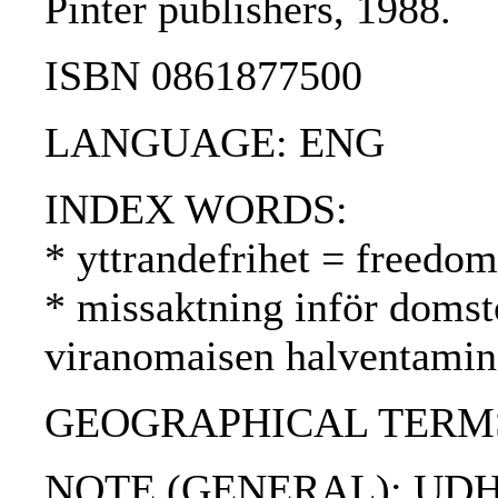
Pinter publishers, 1988.
ISBN 0861877500
LANGUAGE: ENG
INDEX WORDS:
* yttrandefrihet = freedo
* missaktning inför domst
viranomaisen halventami
GEOGRAPHICAL TERMS: 
NOTE (GENERAL): UDH