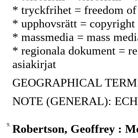
* tryckfrihet = freedom of
* upphovsrätt = copyright
* massmedia = mass media
* regionala dokument = reg
asiakirjat
GEOGRAPHICAL TERMS: US
NOTE (GENERAL): ECH
9.
Robertson, Geoffrey : M