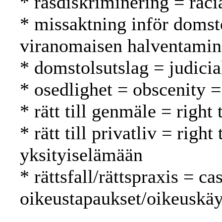
* rasdiskriminering = raci
* missaktning inför domst
viranomaisen halventami
* domstolsutslag = judici
* osedlighet = obscenity 
* rätt till genmäle = right
* rätt till privatliv = righ
yksityiselämään
* rättsfall/rättspraxis = c
oikeustapaukset/oikeuskäy