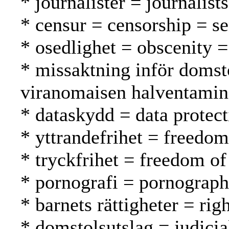
* journalister = journalist
* censur = censorship = s
* osedlighet = obscenity 
* missaktning inför domst
viranomaisen halventami
* dataskydd = data protect
* yttrandefrihet = freedo
* tryckfrihet = freedom of
* pornografi = pornograph
* barnets rättigheter = rig
* domstolsutslag = judici