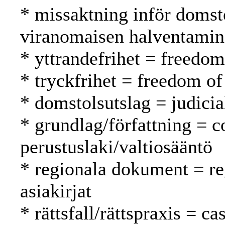
* missaktning inför domst
viranomaisen halventami
* yttrandefrihet = freedo
* tryckfrihet = freedom of
* domstolsutslag = judici
* grundlag/författning = c
perustuslaki/valtiosääntö
* regionala dokument = reg
asiakirjat
* rättsfall/rättspraxis = c