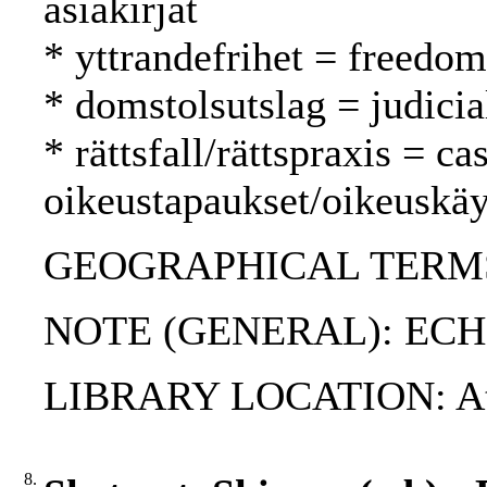
asiakirjat
* yttrandefrihet = freedo
* domstolsutslag = judici
* rättsfall/rättspraxis = c
oikeustapaukset/oikeuskäy
GEOGRAPHICAL TERMS: 
NOTE (GENERAL): ECH
LIBRARY LOCATION: At th
8.