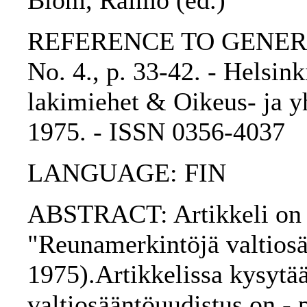
Blom, Raimo (ed.)
REFERENCE TO GENERIC 
No. 4., p. 33-42. - Helsin
lakimiehet & Oikeus- ja yh
1975. - ISSN 0356-4037
LANGUAGE: FIN
ABSTRACT: Artikkeli on v
"Reunamerkintöjä valtiosä
1975).Artikkelissa kysytä
valtiosääntöuudistus on - 