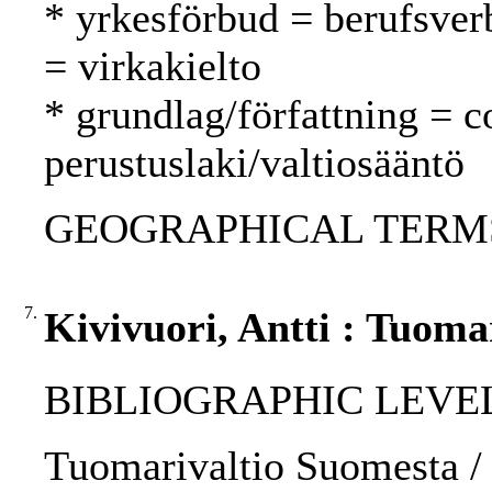
* yrkesförbud = berufsver
= virkakielto
* grundlag/författning = c
perustuslaki/valtiosääntö
GEOGRAPHICAL TERMS: 
7.
Kivivuori, Antti : Tuoma
BIBLIOGRAPHIC LEVEL: p
Tuomarivaltio Suomesta / 