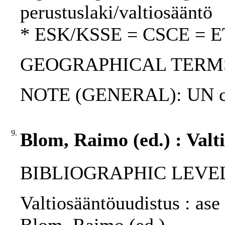
perustuslaki/valtiosääntö
* ESK/KSSE = CSCE = 
GEOGRAPHICAL TERMS: 
NOTE (GENERAL): UN ch
9.
Blom, Raimo (ed.) : Valt
BIBLIOGRAPHIC LEVEL: p
Valtiosääntöuudistus : ase 