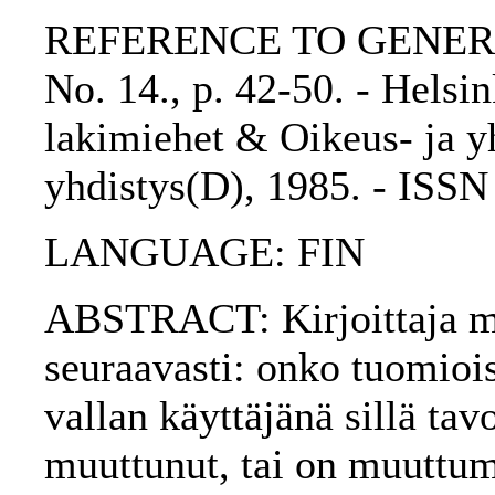
REFERENCE TO GENERIC 
No. 14., p. 42-50. - Helsi
lakimiehet & Oikeus- ja yh
yhdistys(D), 1985. - ISS
LANGUAGE: FIN
ABSTRACT: Kirjoittaja mää
seuraavasti: onko tuomioi
vallan käyttäjänä sillä tav
muuttunut, tai on muuttu