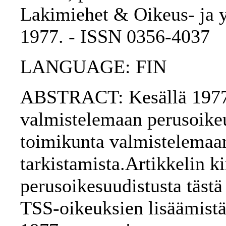
Lakimiehet & Oikeus- ja yh
1977. - ISSN 0356-4037
LANGUAGE: FIN
ABSTRACT: Kesällä 1977 
valmistelemaan perusoikeu
toimikunta valmistelema
tarkistamista.Artikkelin ki
perusoikesuudistusta täst
TSS-oikeuksien lisäämistä