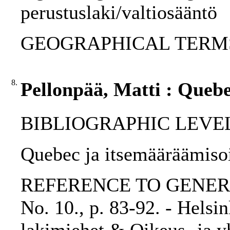
perustuslaki/valtiosääntö
GEOGRAPHICAL TERMS: 
8.
Pellonpää, Matti : Queb
BIBLIOGRAPHIC LEVEL: p
Quebec ja itsemääräämisoi
REFERENCE TO GENERIC 
No. 10., p. 83-92. - Helsi