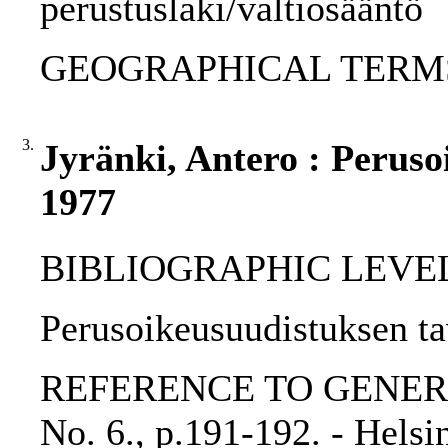
perustuslaki/valtiosääntö
GEOGRAPHICAL TERMS: 
3.
Jyränki, Antero : Peruso
1977
BIBLIOGRAPHIC LEVEL: p
Perusoikeusuudistuksen tav
REFERENCE TO GENERIC 
No. 6., p.191-192. - Hels