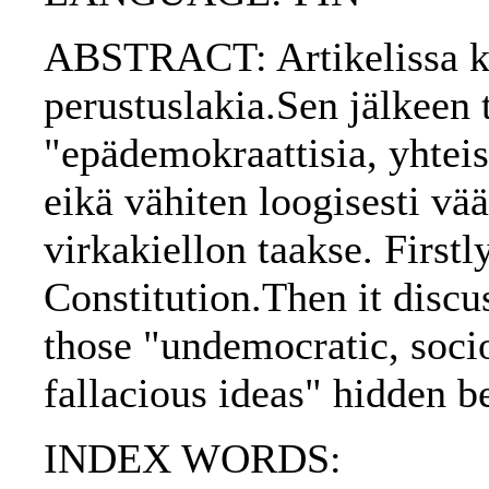
ABSTRACT: Artikelissa kä
perustuslakia.Sen jälkeen t
"epädemokraattisia, yhteisk
eikä vähiten loogisesti vää
virkakiellon taakse. Firstl
Constitution.Then it discu
those "undemocratic, socio
fallacious ideas" hidden be
INDEX WORDS: