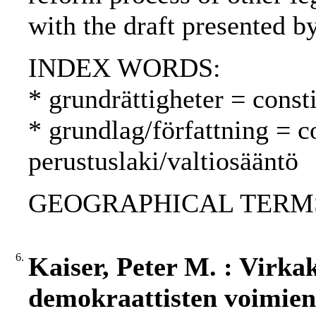
with the draft presented b
INDEX WORDS:
* grundrättigheter = const
* grundlag/författning = c
perustuslaki/valtiosääntö
GEOGRAPHICAL TERMS: 
6.
Kaiser, Peter M. : Virka
demokraattisten voimien 