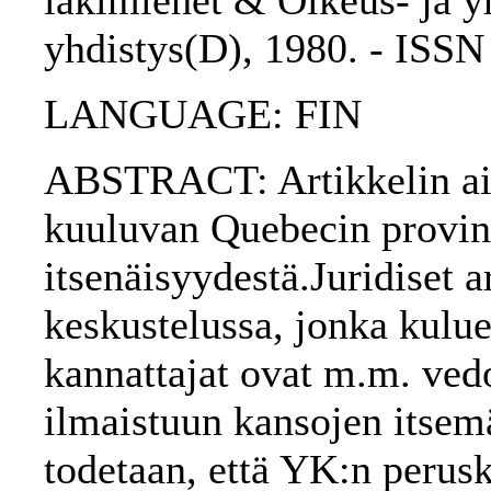
lakimiehet & Oikeus- ja yh
yhdistys(D), 1980. - ISS
LANGUAGE: FIN
ABSTRACT: Artikkelin ai
kuuluvan Quebecin provins
itsenäisyydestä.Juridiset a
keskustelussa, jonka kulu
kannattajat ovat m.m. ved
ilmaistuun kansojen itsem
todetaan, että YK:n perus