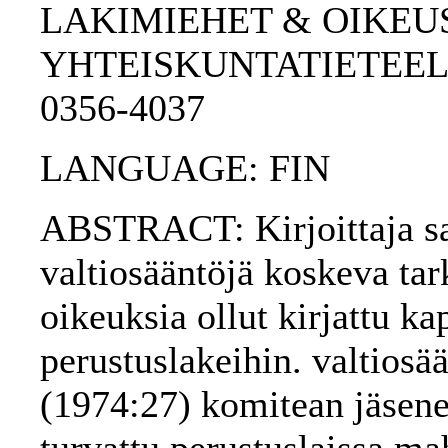
LAKIMIEHET & OIKEU
YHTEISKUNTATIETEELLI
0356-4037
LANGUAGE: FIN
ABSTRACT: Kirjoittaja sa
valtiosääntöjä koskeva tark
oikeuksia ollut kirjattu ka
perustuslakeihin. valtios
(1974:27) komitean jäsenet