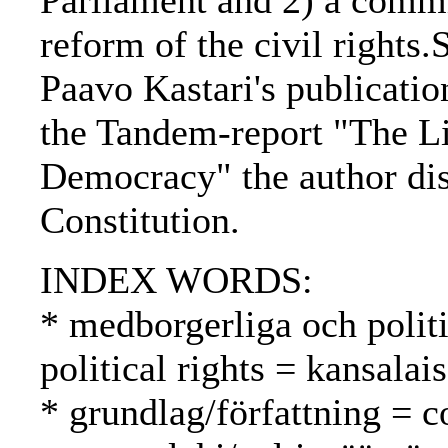
Parliament and 2) a committ
reform of the civil rights
Paavo Kastari's publicatio
the Tandem-report "The Li
Democracy" the author dis
Constitution.
INDEX WORDS:
* medborgerliga och politi
political rights = kansalai
* grundlag/författning = c