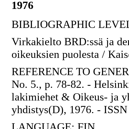
1976
BIBLIOGRAPHIC LEVEL: p
Virkakielto BRD:ssä ja de
oikeuksien puolesta / Kais
REFERENCE TO GENERIC 
No. 5., p. 78-82. - Helsin
lakimiehet & Oikeus- ja yh
yhdistys(D), 1976. - ISS
LANGUAGE: FIN