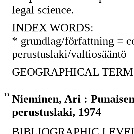
legal science.
INDEX WORDS:
* grundlag/författning = c
perustuslaki/valtiosääntö
GEOGRAPHICAL TERMS: 
10.
Nieminen, Ari : Punais
perustuslaki, 1974
BIBLIOGRAPHIC LEVEL: p