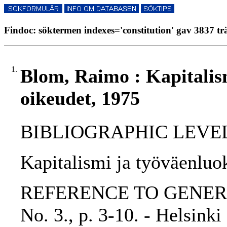
Findoc: söktermen indexes='constitution' gav 3837 tr
1.
Blom, Raimo : Kapitalis
oikeudet, 1975
BIBLIOGRAPHIC LEVEL: p
Kapitalismi ja työväenlu
REFERENCE TO GENERIC 
No. 3., p. 3-10. - Hel