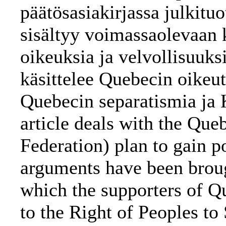
päätösasiakirjassa julkit
sisältyy voimassaolevaan 
oikeuksia ja velvollisuuks
käsittelee Quebecin oikeut
Quebecin separatismia ja 
article deals with the Que
Federation) plan to gain p
arguments have been broug
which the supporters of Q
to the Right of Peoples to