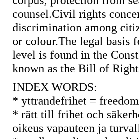
corpus, protection from sea
counsel.Civil rights conce
discrimination among citiz
or colour.The legal basis f
level is found in the Cons
known as the Bill of Right
INDEX WORDS:
* yttrandefrihet = freedo
* rätt till frihet och säker
oikeus vapauteen ja turval