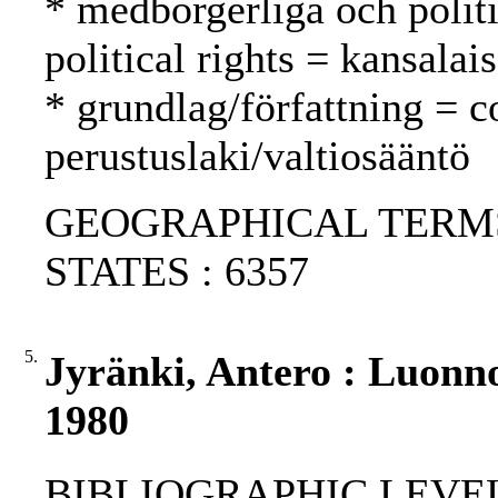
* medborgerliga och politi
political rights = kansalai
* grundlag/författning = c
perustuslaki/valtiosääntö
GEOGRAPHICAL TERMS:
STATES : 6357
5.
Jyränki, Antero : Luonn
1980
BIBLIOGRAPHIC LEVEL: p