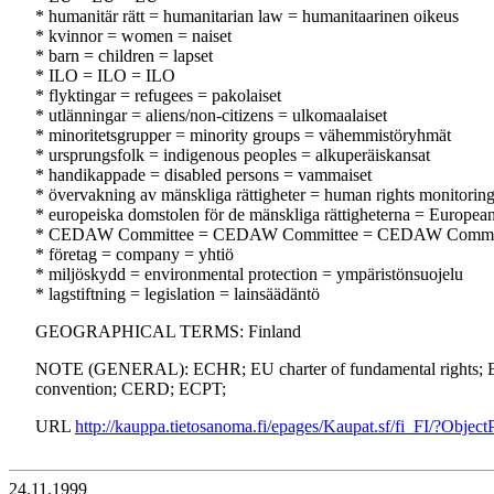
* humanitär rätt = humanitarian law = humanitaarinen oikeus
* kvinnor = women = naiset
* barn = children = lapset
* ILO = ILO = ILO
* flyktingar = refugees = pakolaiset
* utlänningar = aliens/non-citizens = ulkomaalaiset
* minoritetsgrupper = minority groups = vähemmistöryhmät
* ursprungsfolk = indigenous peoples = alkuperäiskansat
* handikappade = disabled persons = vammaiset
* övervakning av mänskliga rättigheter = human rights monitorin
* europeiska domstolen för de mänskliga rättigheterna = Europe
* CEDAW Committee = CEDAW Committee = CEDAW Commi
* företag = company = yhtiö
* miljöskydd = environmental protection = ympäristönsuojelu
* lagstiftning = legislation = lainsäädäntö
GEOGRAPHICAL TERMS: Finland
NOTE (GENERAL): ECHR; EU charter of fundamental rights; E
convention; CERD; ECPT;
URL
http://kauppa.tietosanoma.fi/epages/Kaupat.sf/fi_FI/?Obj
24.11.1999