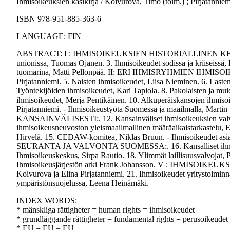
Ihmisoikeuksien käsikirja / Koivurova, Timo (toim.) ; Pirjatanniem
ISBN 978-951-885-363-6
LANGUAGE: FIN
ABSTRACT: I : IHMISOIKEUKSIEN HISTORIALLINEN KEHITYS:. 1
unionissa, Tuomas Ojanen. 3. Ihmisoikeudet sodissa ja kriiseissä
tuomarina, Matti Pellonpää. II: ERI IHMISRYHMIEN IHMISOIKEU
Pirjatanniemi. 5. Naisten ihmisoikeudet, Liisa Nieminen. 6. Last
Työntekijöiden ihmisoikeudet, Kari Tapiola. 8. Pakolaisten ja m
ihmisoikeudet, Merja Pentikäinen. 10. Alkuperäiskansojen ihmiso
Pirjatanniemi. - Ihmisoikeustyöta Suomessa ja maailmalla
KANSAINVÄLISESTI:. 12. Kansainväliset ihmisoikeuksien valvont
ihmisoikeusneuvoston yleismaailmallinen määräaikaistarkastelu, 
Hirvelä. 15. CEDAW-komitea, Niklas Bruun. - Ihmisoikeudet 
SEURANTA JA VALVONTA SUOMESSA:. 16. Kansalliset ihmisoikeu
Ihmisoikeuskeskus, Sirpa Rautio. 18. Ylimmät laillisuusvalvojat, 
Ihmisoikeusjärjestön arki Frank Johansson. V : IHMISOIKE
Koivurova ja Elina Pirjatanniemi. 21. Ihmisoikeudet yritystoiminna
ympäristönsuojelussa, Leena Heinämäki.
INDEX WORDS:
* mänskliga rättigheter = human rights = ihmisoikeudet
* grundläggande rättigheter = fundamental rights = perusoikeudet
* EU = EU = EU