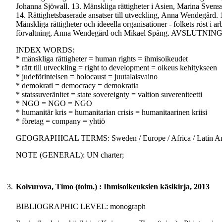
Johanna Sjöwall. 13. Mänskliga rättigheter i Asien, Ma
14. Rättighetsbaserade ansatser till utveckling, Anna Wendegård. 
Mänskliga rättigheter och ideeella organisationer - folkets röst i 
förvaltning, Anna Wendegård och Mikael Spång. AVSLUTNING,
INDEX WORDS:
* mänskliga rättigheter = human rights = ihmisoikeudet
* rätt till utveckling = right to development = oikeus kehitykseen
* judeförintelsen = holocaust = juutalaisvaino
* demokrati = democracy = demokratia
* statssuveränitet = state sovereignty = valtion suvereniteetti
* NGO = NGO = NGO
* humanitär kris = humanitarian crisis = humanitaarinen kriisi
* företag = company = yhtiö
GEOGRAPHICAL TERMS: Sweden / Europe / Africa / Latin Ame
NOTE (GENERAL): UN charter;
3.
Koivurova, Timo (toim.) : Ihmisoikeuksien käsikirja, 2013
BIBLIOGRAPHIC LEVEL: monograph