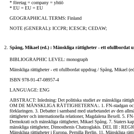
* företag = company = yhtiö
* EU = EU = EU
GEOGRAPHICAL TERMS: Finland
NOTE (GENERAL): ICCPR; ICESCR; CEDAW;
2.
Spång, Mikael (ed.) : Mänskliga rättigheter - ett ofullbordat
BIBLIOGRAPHIC LEVEL: monograph
Mänskliga rättigheter - ett ofullbordat uppdrag / Spång, Mikael (ed
ISBN 978-91-47-08957-4
LANGUAGE: ENG
ABSTRACT: Inledning: Det politiska studiet av mänskliga
OM DE MÄNSKLIGA RÄTTIGHETERNA:. 1. FN-stadgan och mänskl
förklaringen. 3. Debatter i samband med utarbetandet av den 
rättigheter och internationella relationer, Magdalena Bexell. 5. FN
Demokrati och mänskliga rättigheter, Mikael Spång. 7. Staters ka
mänskliga rättigheter, Dimosthenis Chatzoglakis. DEL III : REG
Mänskliga rättigheter i Europa, Pernilla Berlin. 11. Mänskliga rät