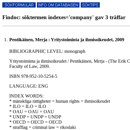
Findoc: söktermen indexes='company' gav 3 träffar
1.
Pentikäinen, Merja : Yritystoiminta ja ihmisoikeudet, 2009
BIBLIOGRAPHIC LEVEL: monograph
Yritystoiminta ja ihmisoikeudet / Pentikäinen, Merja - (The Erik Cas
Faculty of Law, 2009.
ISBN 978-952-10-5254-5
LANGUAGE: ENG
INDEX WORDS:
* mänskliga rättigheter = human rights = ihmisoikeudet
* ILO = ILO = ILO
* OAU = OAU = OAU
* UNDP = UNDP = UNDP
* OECD = OECD = OECD
* strafflag = criminal law = rikoslaki