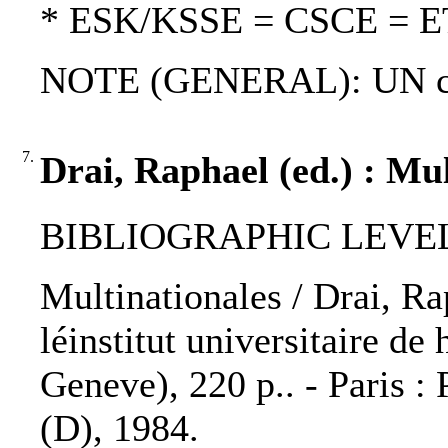
* ESK/KSSE = CSCE = 
NOTE (GENERAL): UN ch
7.
Drai, Raphael (ed.) : Mul
BIBLIOGRAPHIC LEVEL
Multinationales / Drai, Ra
léinstitut universitaire de
Geneve), 220 p.. - Paris :
(D), 1984.