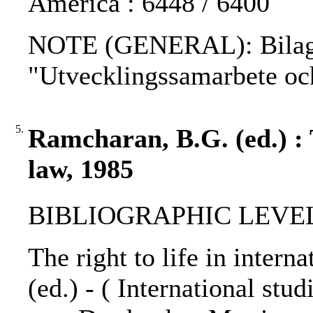
America : 6448 / 6400
NOTE (GENERAL): Bilaga 
"Utvecklingssamarbete och
5.
Ramcharan, B.G. (ed.) : T
law, 1985
BIBLIOGRAPHIC LEVEL
The right to life in inter
(ed.) - ( International stu