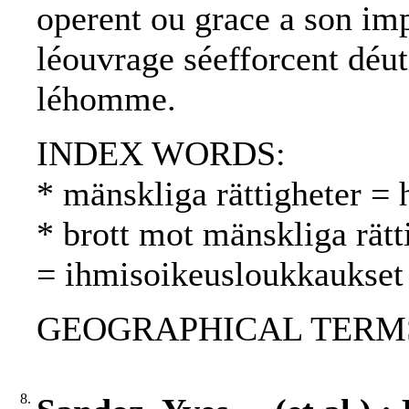
operent ou grace a son im
léouvrage séefforcent déut
léhomme.
INDEX WORDS:
* mänskliga rättigheter =
* brott mot mänskliga rätt
= ihmisoikeusloukkaukset
GEOGRAPHICAL TERMS: 
8.