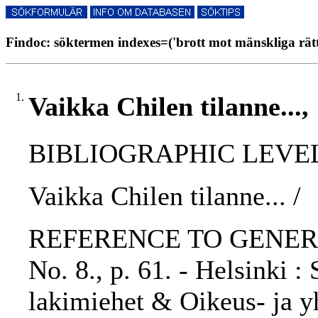
Findoc: söktermen indexes=('brott mot mänskliga rätti
1.
Vaikka Chilen tilanne...,
BIBLIOGRAPHIC LEVEL: p
Vaikka Chilen tilanne... /
REFERENCE TO GENERIC 
No. 8., p. 61. - Helsinki 
lakimiehet & Oikeus- ja yh