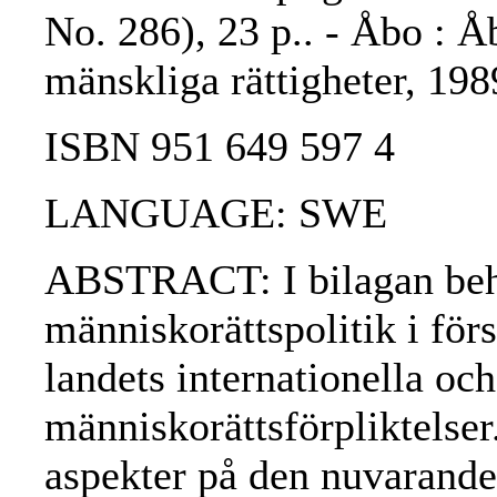
No. 286), 23 p.. - Åbo : Å
mänskliga rättigheter, 19
ISBN 951 649 597 4
LANGUAGE: SWE
ABSTRACT: I bilagan beha
människorättspolitik i för
landets internationella och
människorättsförpliktelse
aspekter på den nuvarande 