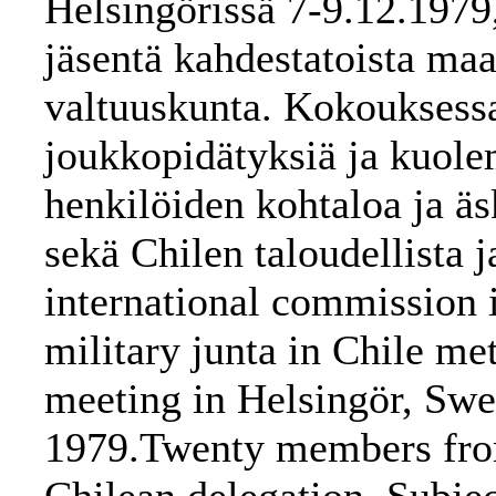
Helsingörissä 7-9.12.1979
jäsentä kahdestatoista maa
valtuuskunta. Kokouksessa
joukkopidätyksiä ja kuol
henkilöiden kohtaloa ja äs
sekä Chilen taloudellista j
international commission i
military junta in Chile met
meeting in Helsingör, Sw
1979.Twenty members from