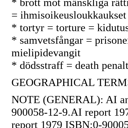
* brott mot mänskliga rätt
= ihmisoikeusloukkaukset
* tortyr = torture = kidutu
* samvetsfångar = prisone
mielipidevangit
* dödsstraff = death pena
GEOGRAPHICAL TERMS: 
NOTE (GENERAL): AI annu
900058-12-9.AI report 1
report 1979 ISBN:0-90005