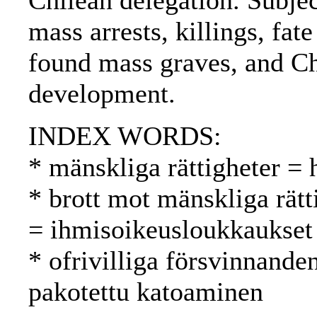
Chilean delegation. Subject
mass arrests, killings, fat
found mass graves, and Ch
development.
INDEX WORDS:
* mänskliga rättigheter =
* brott mot mänskliga rätt
= ihmisoikeusloukkaukset
* ofrivilliga försvinnande
pakotettu katoaminen