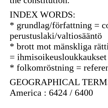
the constitution.
INDEX WORDS:
* grundlag/författning = c
perustuslaki/valtiosääntö
* brott mot mänskliga rätt
= ihmisoikeusloukkaukset
* folkomröstning = refer
GEOGRAPHICAL TERMS: Ch
America : 6424 / 6400