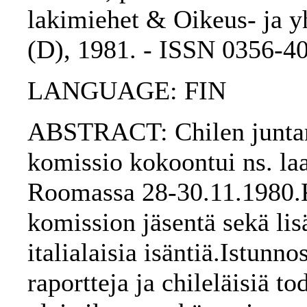
lakimiehet & Oikeus- ja yh
(D), 1981. - ISSN 0356-4
LANGUAGE: FIN
ABSTRACT: Chilen juntan 
komissio kokoontui ns. la
Roomassa 28-30.11.1980.K
komission jäsentä sekä lis
italialaisia isäntiä.Istunno
raportteja ja chileläisiä t