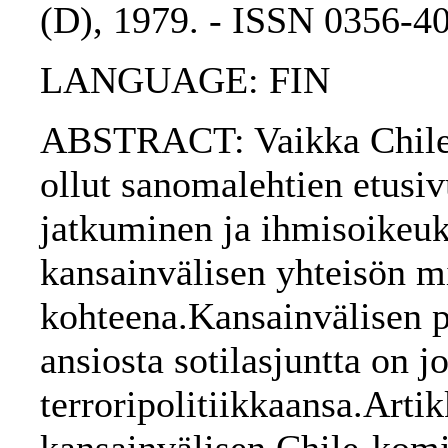
(D), 1979. - ISSN 0356-4
LANGUAGE: FIN
ABSTRACT: Vaikka Chilen 
ollut sanomalehtien etusivu
jatkuminen ja ihmisoikeuk
kansainvälisen yhteisön m
kohteena.Kansainvälisen p
ansiosta sotilasjuntta on 
terroripolitiikkaansa.Arti