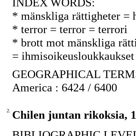
INDEX WORDS:
* mänskliga rättigheter =
* terror = terror = terrori
* brott mot mänskliga rätt
= ihmisoikeusloukkaukset
GEOGRAPHICAL TERMS: Ch
America : 6424 / 6400
2.
Chilen juntan rikoksia, 
BIBLIOGRAPHIC LEVEL: p