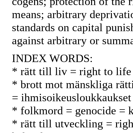
cogens; protection of the r
means; arbitrary deprivatio
standards on capital puni
against arbitrary or summ
INDEX WORDS:
* rätt till liv = right to l
* brott mot mänskliga rätt
= ihmisoikeusloukkaukset
* folkmord = genocide =
* rätt till utveckling = ri