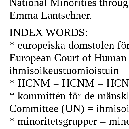
National Minorities throug
Emma Lantschner.
INDEX WORDS:
* europeiska domstolen för
European Court of Human 
ihmisoikeustuomioistuin
* HCNM = HCNM = HC
* kommittén för de mänskl
Committee (UN) = ihmiso
* minoritetsgrupper = min