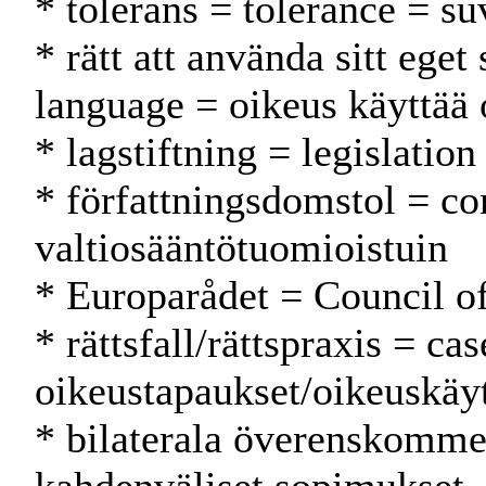
* tolerans = tolerance = su
* rätt att använda sitt eget
language = oikeus käyttää
* lagstiftning = legislatio
* författningsdomstol = con
valtiosääntötuomioistuin
* Europarådet = Council 
* rättsfall/rättspraxis = ca
oikeustapaukset/oikeuskäy
* bilaterala överenskommel