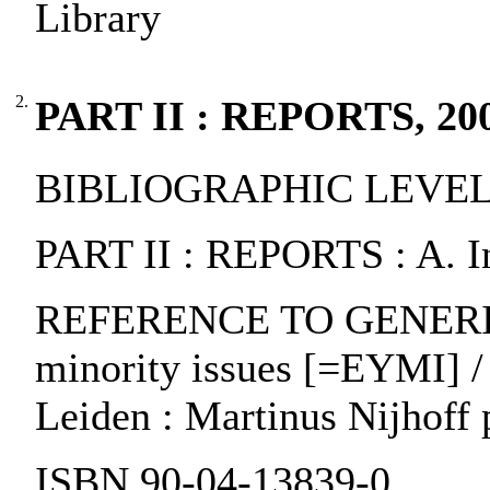
Library
2.
PART II : REPORTS, 20
BIBLIOGRAPHIC LEVEL: p
PART II : REPORTS : A. In
REFERENCE TO GENERIC 
minority issues [=EYMI] / 
Leiden : Martinus Nijhoff 
ISBN 90-04-13839-0