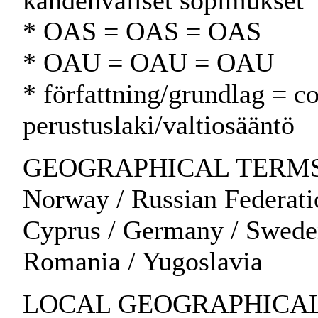
kahdenväliset sopimukset
* OAS = OAS = OAS
* OAU = OAU = OAU
* författning/grundlag = co
perustuslaki/valtiosääntö
GEOGRAPHICAL TERMS: Al
Norway / Russian Federatio
Cyprus / Germany / Sweden
Romania / Yugoslavia
LOCAL GEOGRAPHICAL 