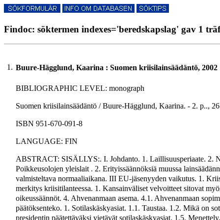
Findoc: söktermen indexes='beredskapslag' gav 1 träf
1.
Buure-Hägglund, Kaarina : Suomen kriisilainsäädäntö, 2002
BIBLIOGRAPHIC LEVEL: monograph
Suomen kriisilainsäädäntö / Buure-Hägglund, Kaarina. - 2. p.., 26
ISBN 951-670-091-8
LANGUAGE: FIN
ABSTRACT: SISÄLLYS:. I. Johdanto. 1. Laillisuusperiaate. 2. Nyk
Poikkeusolojen yleislait . 2. Erityissäännöksiä muussa lainsäädännös
valmisteltava normaaliaikana. III EU-jäsenyyden vaikutus. 1. Kri
merkitys kriisitilanteessa. 1. Kansainväliset velvoitteet sitovat myö
oikeussäännöt. 4. Ahvenanmaan asema. 4.1. Ahvenanmaan sopimust
päätöksenteko. 1. Sotilaskäskyasiat. 1.1. Taustaa. 1.2. Mikä on so
presidentin päätettäväksi vietävät sotilaskäskyasiat. 1.5. Menettely