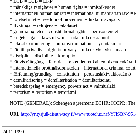
* ECB = ECB = EKP
* mänskliga rättigheter = human rights = ihmisoikeudet
* internationell humanitär rätt = international humanitarian law 
* rörelsefrihet = freedom of movement = liikkumisvapaus
* flyktingar = refugees = pakolaiset
* grundrättigheter = constitutional rights = perusoikeudet
* krigets lagar = laws of war = sodan oikeussäännöt
* icke-diskriminering = non-discrimination = syrjintäkielto
* rätt till privatliv = right to privacy = oikeus yksityiselämään
* disciplin = discipline = kurinpito
* rättvis rättegång = fair trial = oikeudenmukainen oikeudenkäynti
* internationella brottmålsdomstolen = international criminal cour
* författning/grundlag = constitution = perustuslaki/valtiosääntö
* demilitarisering = demilitarisation = demilitarisointi
* beredskapslag = emergency powers act = valmiuslaki
* terrorism = terrorism = terrorismi
NOTE (GENERAL): Schengen agreement; ECHR; ICCPR; The sta
URL
http://yritysjulkaisut.wsoy.fi/www/tuotelue.nsf/YJISBN/95
24.11.1999