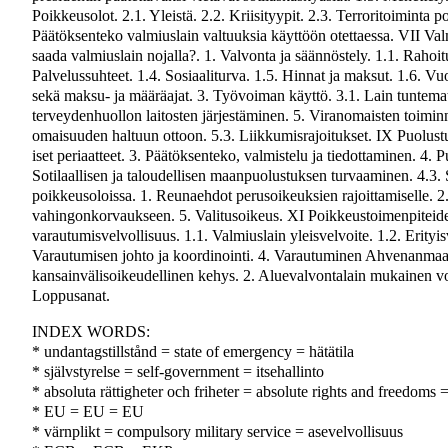
Poikkeusolot. 2.1. Yleistä. 2.2. Kriisityypit. 2.3. Terroritoiminta p
Päätöksenteko valmiuslain valtuuksia käyttöön otettaessa. VII Val
saada valmiuslain nojalla?. 1. Valvonta ja säännöstely. 1.1. Rahoit
Palvelussuhteet. 1.4. Sosiaaliturva. 1.5. Hinnat ja maksut. 1.6. Vu
sekä maksu- ja määräajat. 3. Työvoiman käyttö. 3.1. Lain tuntema
terveydenhuollon laitosten järjestäminen. 5. Viranomaisten toimi
omaisuuden haltuun ottoon. 5.3. Liikkumisrajoitukset. IX Puolustust
iset periaatteet. 3. Päätöksenteko, valmistelu ja tiedottaminen. 4. P
Sotilaallisen ja taloudellisen maanpuolustuksen turvaaminen. 4.3.
poikkeusoloissa. 1. Reunaehdot perusoikeuksien rajoittamiselle. 2
vahingonkorvaukseen. 5. Valitusoikeus. XI Poikkeustoimenpiteiden 
varautumisvelvollisuus. 1.1. Valmiuslain yleisvelvoite. 1.2. Erityi
Varautumisen johto ja koordinointi. 4. Varautuminen Ahvenanmaal
kansainvälisoikeudellinen kehys. 2. Aluevalvontalain mukainen v
Loppusanat.
INDEX WORDS:
* undantagstillstånd = state of emergency = hätätila
* självstyrelse = self-government = itsehallinto
* absoluta rättigheter och friheter = absolute rights and freedoms
* EU = EU = EU
* värnplikt = compulsory military service = asevelvollisuus