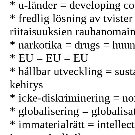
* u-länder = developing co
* fredlig lösning av tviste
riitaisuuksien rauhanomain
* narkotika = drugs = huu
* EU = EU = EU
* hållbar utveckling = sus
kehitys
* icke-diskriminering = no
* globalisering = globalisa
* immaterialrätt = intellec