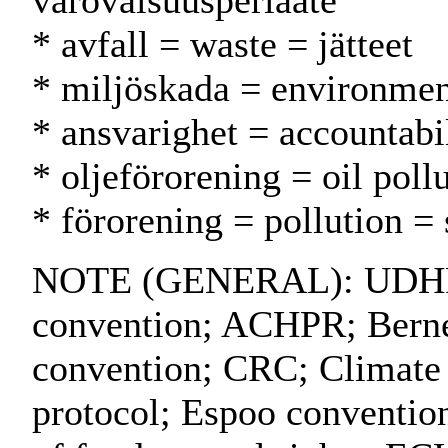
varovaisuusperiaate
* avfall = waste = jätteet
* miljöskada = environme
* ansvarighet = accountabil
* oljeförorening = oil poll
* förorening = pollution =
NOTE (GENERAL): UDHR; 
convention; ACHPR; Berne
convention; CRC; Climate
protocol; Espoo convention