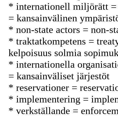
* internationell miljörätt 
= kansainvälinen ympärist
* non-state actors = non-st
* traktatkompetens = trea
kelpoisuus solmia sopimuk
* internationella organisat
= kansainväliset järjestöt
* reservationer = reservat
* implementering = implem
* verkställande = enforce