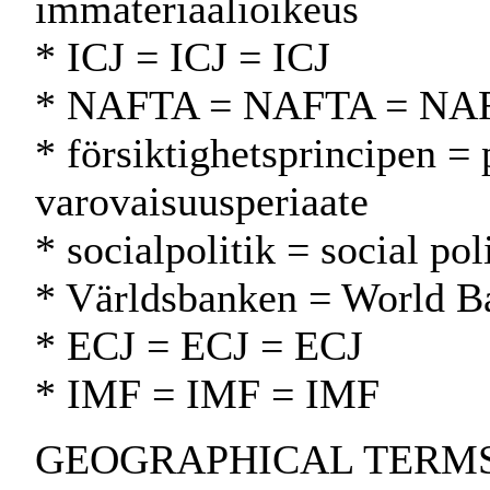
immateriaalioikeus
* ICJ = ICJ = ICJ
* NAFTA = NAFTA = NA
* försiktighetsprincipen = 
varovaisuusperiaate
* socialpolitik = social pol
* Världsbanken = World 
* ECJ = ECJ = ECJ
* IMF = IMF = IMF
GEOGRAPHICAL TERMS: Arg