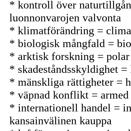
* kontroll över naturtillgå
luonnonvarojen valvonta
* klimatförändring = clim
* biologisk mångfald = biod
* arktisk forskning = pola
* skadeståndsskyldighet = 
* mänskliga rättigheter = 
* väpnad konflikt = armed 
* internationell handel = i
kansainvälinen kauppa