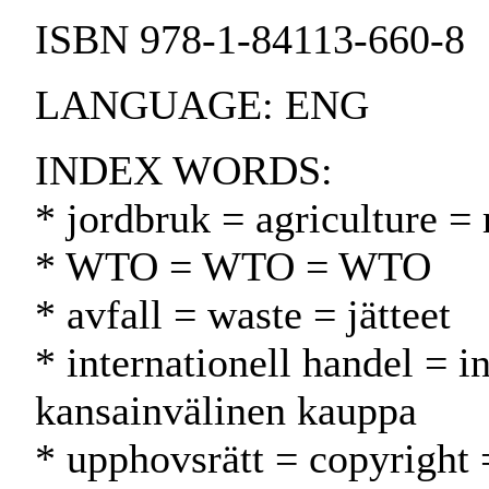
ISBN 978-1-84113-660-8
LANGUAGE: ENG
INDEX WORDS:
* jordbruk = agriculture =
* WTO = WTO = WTO
* avfall = waste = jätteet
* internationell handel = i
kansainvälinen kauppa
* upphovsrätt = copyright 