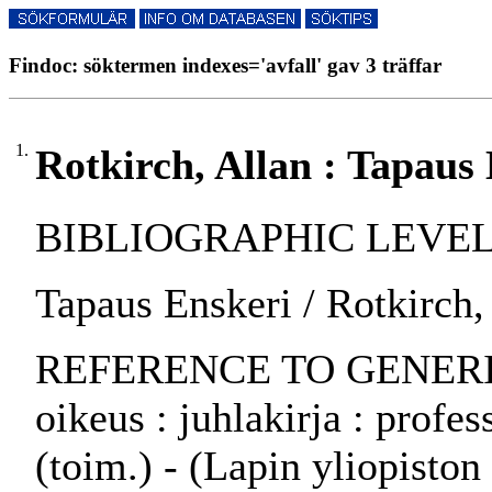
Findoc: söktermen indexes='avfall' gav 3 träffar
1.
Rotkirch, Allan : Tapaus
BIBLIOGRAPHIC LEVEL: p
Tapaus Enskeri / Rotkirch,
REFERENCE TO GENERIC 
oikeus : juhlakirja : profe
(toim.) - (Lapin yliopiston 