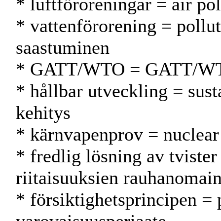
* luftföroreningar = air po
* vattenförorening = pollu
saastuminen
* GATT/WTO = GATT/W
* hållbar utveckling = sus
kehitys
* kärnvapenprov = nuclear 
* fredlig lösning av tviste
riitaisuuksien rauhanomain
* försiktighetsprincipen = 