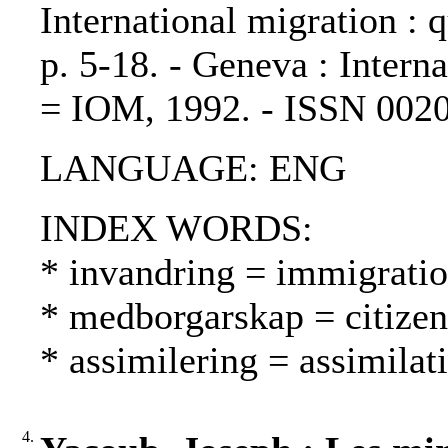
International migration : q
p. 5-18. - Geneva : Intern
= IOM, 1992. - ISSN 002
LANGUAGE: ENG
INDEX WORDS:
* invandring = immigrati
* medborgarskap = citizen
* assimilering = assimilat
4.