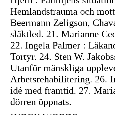
Hjern : Familjens situatio
Hemlandstrauma och motta
Beermann Zeligson, Chava 
släktled. 21. Marianne Ced
22. Ingela Palmer : Läkand
Tortyr. 24. Sten W. Jakob
Utanför mänskliga uppleve
Arbetsrehabilitering. 26. 
idé med framtid. 27. Mari
dörren öppnats.