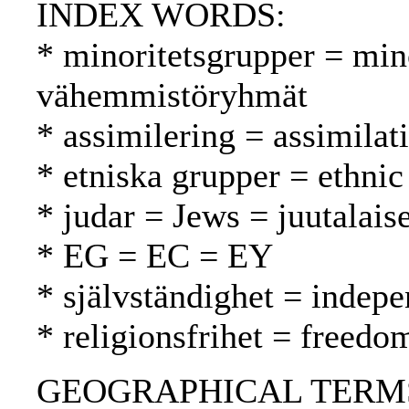
INDEX WORDS:
* minoritetsgrupper = min
vähemmistöryhmät
* assimilering = assimilat
* etniska grupper = ethnic
* judar = Jews = juutalaise
* EG = EC = EY
* självständighet = indepe
* religionsfrihet = freed
GEOGRAPHICAL TERMS: S