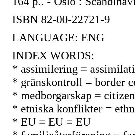
164 p.. - Oslo : Scandinav
ISBN 82-00-22721-9
LANGUAGE: ENG
INDEX WORDS:
* assimilering = assimilat
* gränskontroll = border c
* medborgarskap = citizen
* etniska konflikter = ethn
* EU = EU = EU