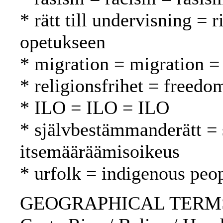
* rätt till undervisning = 
opetukseen
* migration = migration = 
* religionsfrihet = freed
* ILO = ILO = ILO
* självbestämmanderätt = 
itsemääräämisoikeus
* urfolk = indigenous peo
GEOGRAPHICAL TERMS: M