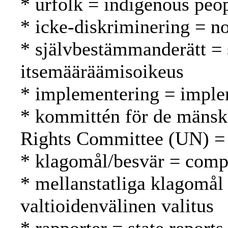
* urfolk = indigenous peo
* icke-diskriminering = no
* självbestämmanderätt = 
itsemääräämisoikeus
* implementering = imple
* kommittén för de mänsk
Rights Committee (UN) =
* klagomål/besvär = compl
* mellanstatliga klagomål 
valtioidenvälinen valitus