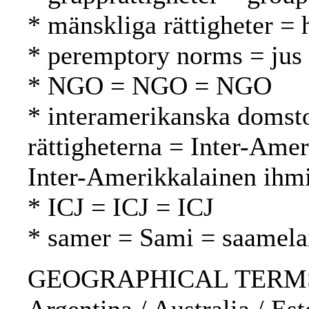
* mänskliga rättigheter =
* peremptory norms = jus 
* NGO = NGO = NGO
* interamerikanska domsto
rättigheterna = Inter-Ame
Inter-Amerikkalainen ihm
* ICJ = ICJ = ICJ
* samer = Sami = saamela
GEOGRAPHICAL TERMS: Af