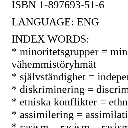
ISBN 1-897693-51-6
LANGUAGE: ENG
INDEX WORDS:
* minoritetsgrupper = min
vähemmistöryhmät
* självständighet = indepe
* diskriminering = discrim
* etniska konflikter = ethn
* assimilering = assimilat
* rasism = racism = rasis