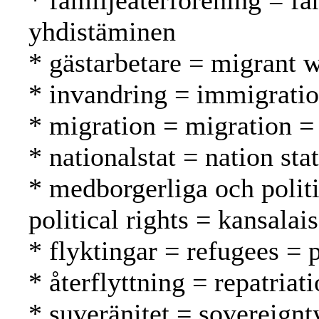
* familjeåterförening = fa
yhdistäminen
* gästarbetare = migrant w
* invandring = immigrati
* migration = migration = 
* nationalstat = nation sta
* medborgerliga och politi
political rights = kansalai
* flyktingar = refugees = 
* återflyttning = repatria
* suveränitet = sovereignt