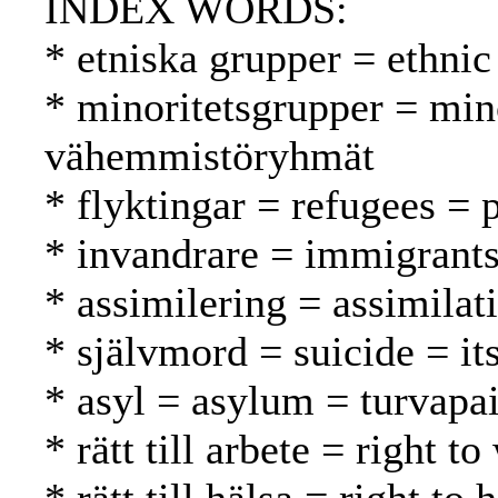
INDEX WORDS:
* etniska grupper = ethnic
* minoritetsgrupper = min
vähemmistöryhmät
* flyktingar = refugees = 
* invandrare = immigrant
* assimilering = assimilat
* självmord = suicide = i
* asyl = asylum = turvapa
* rätt till arbete = right 