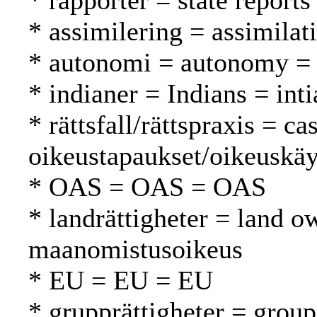
* rapporter = state reports
* assimilering = assimilat
* autonomi = autonomy =
* indianer = Indians = inti
* rättsfall/rättspraxis = c
oikeustapaukset/oikeuskäy
* OAS = OAS = OAS
* landrättigheter = land o
maanomistusoikeus
* EU = EU = EU
* grupprättigheter = grou