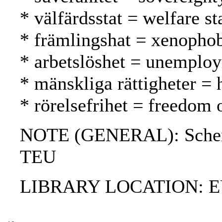
* välfärdsstat = welfare st
* främlingshat = xenopho
* arbetslöshet = unemplo
* mänskliga rättigheter =
* rörelsefrihet = freedom
NOTE (GENERAL): Schen
TEU
LIBRARY LOCATION: EU