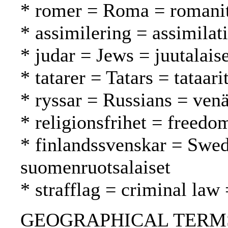
* romer = Roma = romani
* assimilering = assimilat
* judar = Jews = juutalaise
* tatarer = Tatars = tataari
* ryssar = Russians = venä
* religionsfrihet = freed
* finlandssvenskar = Swed
suomenruotsalaiset
* strafflag = criminal law 
GEOGRAPHICAL TERMS: Ru