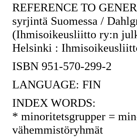
REFERENCE TO GENERIC 
syrjintä Suomessa / Dahlgren
(Ihmisoikeusliitto ry:n julk
Helsinki : Ihmisoikeusliit
ISBN 951-570-299-2
LANGUAGE: FIN
INDEX WORDS:
* minoritetsgrupper = min
vähemmistöryhmät