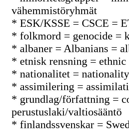
vähemmistöryhmät
* ESK/KSSE = CSCE = 
* folkmord = genocide =
* albaner = Albanians = al
* etnisk rensning = ethnic
* nationalitet = nationalit
* assimilering = assimilat
* grundlag/författning = c
perustuslaki/valtiosääntö
* finlandssvenskar = Swed