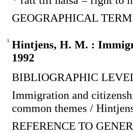
* rätt till hälsa = right to
GEOGRAPHICAL TERMS
3.
Hintjens, H. M. : Immigr
1992
BIBLIOGRAPHIC LEVEL: p
Immigration and citizenshi
common themes / Hintjens
REFERENCE TO GENERIC 