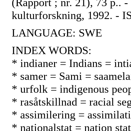
(Rapport ; nr. 21), 73 p.. 
kulturforskning, 1992. - 
LANGUAGE: SWE
INDEX WORDS:
* indianer = Indians = inti
* samer = Sami = saamela
* urfolk = indigenous peo
* rasåtskillnad = racial se
* assimilering = assimilat
* nationalstat = nation sta