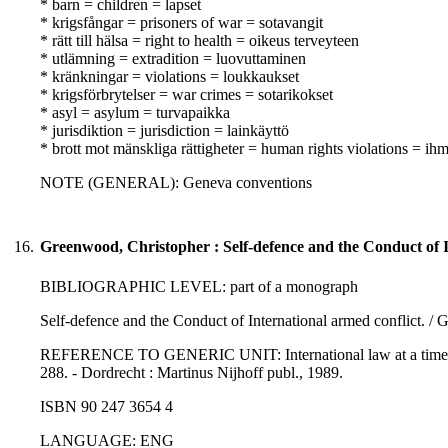
* barn = children = lapset
* krigsfångar = prisoners of war = sotavangit
* rätt till hälsa = right to health = oikeus terveyteen
* utlämning = extradition = luovuttaminen
* kränkningar = violations = loukkaukset
* krigsförbrytelser = war crimes = sotarikokset
* asyl = asylum = turvapaikka
* jurisdiktion = jurisdiction = lainkäyttö
* brott mot mänskliga rättigheter = human rights violations = i
NOTE (GENERAL): Geneva conventions
16.
Greenwood, Christopher : Self-defence and the Conduct of I
BIBLIOGRAPHIC LEVEL: part of a monograph
Self-defence and the Conduct of International armed conflict. /
REFERENCE TO GENERIC UNIT: International law at a time of per
288. - Dordrecht : Martinus Nijhoff publ., 1989.
ISBN 90 247 3654 4
LANGUAGE: ENG