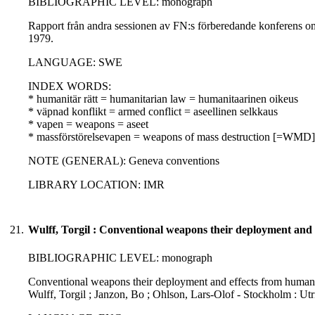
BIBLIOGRAPHIC LEVEL: monograph
Rapport från andra sessionen av FN:s förberedande konferens om
1979.
LANGUAGE: SWE
INDEX WORDS:
* humanitär rätt = humanitarian law = humanitaarinen oikeus
* väpnad konflikt = armed conflict = aseellinen selkkaus
* vapen = weapons = aseet
* massförstörelsevapen = weapons of mass destruction [=WMD]
NOTE (GENERAL): Geneva conventions
LIBRARY LOCATION: IMR
21.
Wulff, Torgil : Conventional weapons their deployment and 
BIBLIOGRAPHIC LEVEL: monograph
Conventional weapons their deployment and effects from humanita
Wulff, Torgil ; Janzon, Bo ; Ohlson, Lars-Olof - Stockholm : Ut