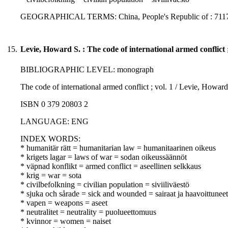
GEOGRAPHICAL TERMS: China, People's Republic of : 711
15.
Levie, Howard S. : The code of international armed conflict ;
BIBLIOGRAPHIC LEVEL: monograph
The code of international armed conflict ; vol. 1 / Levie, Howard
ISBN 0 379 20803 2
LANGUAGE: ENG
INDEX WORDS:
* humanitär rätt = humanitarian law = humanitaarinen oikeus
* krigets lagar = laws of war = sodan oikeussäännöt
* väpnad konflikt = armed conflict = aseellinen selkkaus
* krig = war = sota
* civilbefolkning = civilian population = siviiliväestö
* sjuka och sårade = sick and wounded = sairaat ja haavoittuneet
* vapen = weapons = aseet
* neutralitet = neutrality = puolueettomuus
* kvinnor = women = naiset