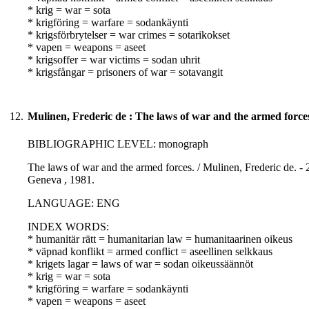
* krig = war = sota
* krigföring = warfare = sodankäynti
* krigsförbrytelser = war crimes = sotarikokset
* vapen = weapons = aseet
* krigsoffer = war victims = sodan uhrit
* krigsfångar = prisoners of war = sotavangit
12.
Mulinen, Frederic de : The laws of war and the armed forces
BIBLIOGRAPHIC LEVEL: monograph
The laws of war and the armed forces. / Mulinen, Frederic de. - 2n
Geneva , 1981.
LANGUAGE: ENG
INDEX WORDS:
* humanitär rätt = humanitarian law = humanitaarinen oikeus
* väpnad konflikt = armed conflict = aseellinen selkkaus
* krigets lagar = laws of war = sodan oikeussäännöt
* krig = war = sota
* krigföring = warfare = sodankäynti
* vapen = weapons = aseet