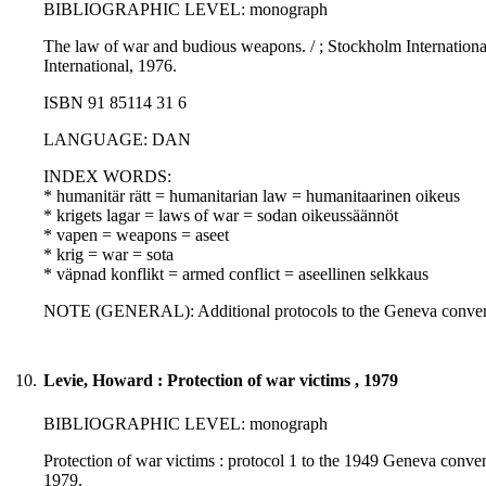
BIBLIOGRAPHIC LEVEL: monograph
The law of war and budious weapons. / ; Stockholm International
International, 1976.
ISBN 91 85114 31 6
LANGUAGE: DAN
INDEX WORDS:
* humanitär rätt = humanitarian law = humanitaarinen oikeus
* krigets lagar = laws of war = sodan oikeussäännöt
* vapen = weapons = aseet
* krig = war = sota
* väpnad konflikt = armed conflict = aseellinen selkkaus
NOTE (GENERAL): Additional protocols to the Geneva conven
10.
Levie, Howard : Protection of war victims , 1979
BIBLIOGRAPHIC LEVEL: monograph
Protection of war victims : protocol 1 to the 1949 Geneva conven
1979.