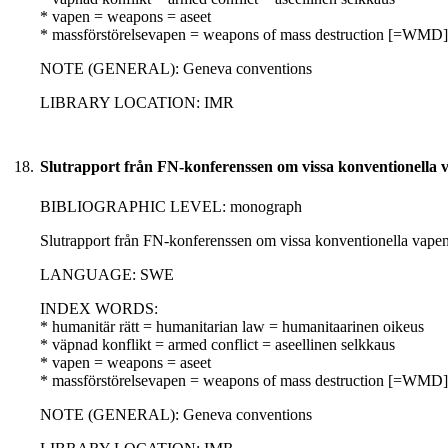
* vapen = weapons = aseet
* massförstörelsevapen = weapons of mass destruction [=WMD]
NOTE (GENERAL): Geneva conventions
LIBRARY LOCATION: IMR
18.
Slutrapport från FN-konferenssen om vissa konventionella 
BIBLIOGRAPHIC LEVEL: monograph
Slutrapport från FN-konferenssen om vissa konventionella vapen
LANGUAGE: SWE
INDEX WORDS:
* humanitär rätt = humanitarian law = humanitaarinen oikeus
* väpnad konflikt = armed conflict = aseellinen selkkaus
* vapen = weapons = aseet
* massförstörelsevapen = weapons of mass destruction [=WMD]
NOTE (GENERAL): Geneva conventions