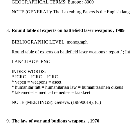
GEOGRAPHICAL TERMS: Europe : 8000
NOTE (GENERAL): The Laxenburg Papers is the English langua
8.
Round table of experts on battlefield laser weapons , 1989
BIBLIOGRAPHIC LEVEL: monograph
Round table of experts on battlefield laser weapons : report / ;
LANGUAGE: ENG
INDEX WORDS:
* ICRC = ICRC = ICRC
* vapen = weapons = aseet
* humanitär rätt = humanitarian law = humanitaarinen oikeus
* läkemedel = medical remedies = lääkkeet
NOTE (MEETINGS): Geneva, (19890619), (C)
9.
The law of war and budious weapons. , 1976