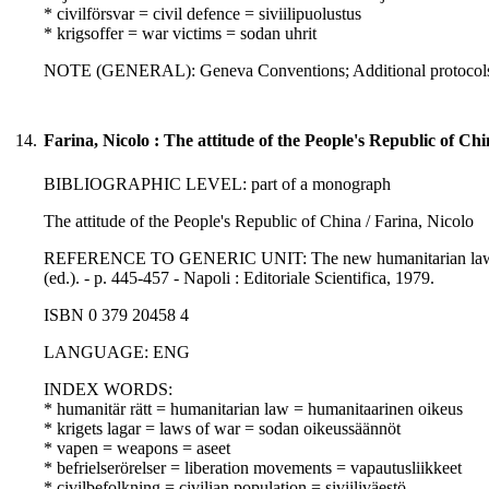
* civilförsvar = civil defence = siviilipuolustus
* krigsoffer = war victims = sodan uhrit
NOTE (GENERAL): Geneva Conventions; Additional protocols 
14.
Farina, Nicolo : The attitude of the People's Republic of Ch
BIBLIOGRAPHIC LEVEL: part of a monograph
The attitude of the People's Republic of China / Farina, Nicolo
REFERENCE TO GENERIC UNIT: The new humanitarian law of ar
(ed.). - p. 445-457 - Napoli : Editoriale Scientifica, 1979.
ISBN 0 379 20458 4
LANGUAGE: ENG
INDEX WORDS:
* humanitär rätt = humanitarian law = humanitaarinen oikeus
* krigets lagar = laws of war = sodan oikeussäännöt
* vapen = weapons = aseet
* befrielserörelser = liberation movements = vapautusliikkeet
* civilbefolkning = civilian population = siviiliväestö