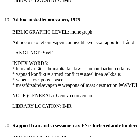
LIBRARY LOCATION: IMR
19.
Ad hoc utskottet om vapen, 1975
BIBLIOGRAPHIC LEVEL: monograph
Ad hoc utskottet om vapen : annex till svenska rapporten från d
LANGUAGE: SWE
INDEX WORDS:
* humanitär rätt = humanitarian law = humanitaarinen oikeus
* väpnad konflikt = armed conflict = aseellinen selkkaus
* vapen = weapons = aseet
* massförstörelsevapen = weapons of mass destruction [=WMD]
NOTE (GENERAL): Geneva conventions
LIBRARY LOCATION: IMR
20.
Rapport från andra sessionen av FN:s förberedande konferen