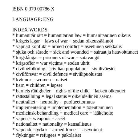
ISBN 0 379 00786 X
LANGUAGE: ENG
INDEX WORDS:
* humanitär rätt = humanitarian law = humanitaarinen oikeus
* krigets lagar = laws of war = sodan oikeussäännöt
* väpnad konflikt = armed conflict = aseellinen selkkaus
* sjuka och sårade = sick and wounded = sairaat ja haavoittuneet
* krigsfångar = prisoners of war = sotavangit
* krigsoffer = war victims = sodan uhrit
* civilbefolkning = civilian population = siviiliväestö
* civilförsvar = civil defence = siviilipuolustus
* kvinnor = women = naiset
* barn = children = lapset
* barnets rättigheter = rights of the child = lapsen oikeudet
* rättsställning = legal status = oikeudellinen asema
* neutralitet = neutrality = puolueettomuus
* implementering = implementation = toteuttaminen
* medicinsk behandling = medical care = lääkehoito
* vapen = weapons = aseet
* nationalitet = nationality = kansallisuus
* väpnade styrkor = armed forces = asevoimat
* flyktingar = refugees = pakolaiset