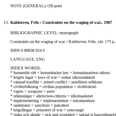
NOTE (GENERAL): Off-print
13.
Kalshoven, Frits : Constraints on the waging of war., 1987
BIBLIOGRAPHIC LEVEL: monograph
Constraints on the waging of war. / Kalshoven, Frits, xiii. 175 p.
ISBN 0 89838 924 0
LANGUAGE: ENG
INDEX WORDS:
* humanitär rätt = humanitarian law = humanitaarinen oikeus
* krigets lagar = laws of war = sodan oikeussäännöt
* väpnad konflikt = armed conflict = aseellinen selkkaus
* civilbefolkning = civilian population = siviiliväestö
* vapen = weapons = aseet
* utlänningar = aliens/non-citizens = ulkomaalaiset
* implementering = implementation = toteuttaminen
* sanktioner = sanctions = pakotteet
* krigsfångar = prisoners of war = sotavangit
* sjuka och sårade = sick and wounded = sairaat ja haavoittuneet