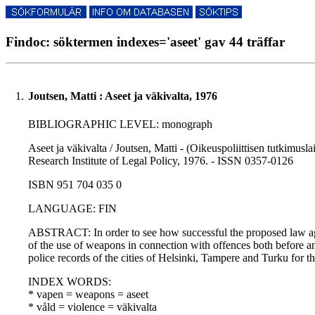
Findoc: söktermen indexes='aseet' gav 44 träffar
1.
Joutsen, Matti : Aseet ja väkivalta, 1976
BIBLIOGRAPHIC LEVEL: monograph
Aseet ja väkivalta / Joutsen, Matti - (Oikeuspoliittisen tutkimuslai
Research Institute of Legal Policy, 1976. - ISSN 0357-0126
ISBN 951 704 035 0
LANGUAGE: FIN
ABSTRACT: In order to see how successful the proposed law agai
of the use of weapons in connection with offences both before an
police records of the cities of Helsinki, Tampere and Turku for t
INDEX WORDS:
* vapen = weapons = aseet
* våld = violence = väkivalta