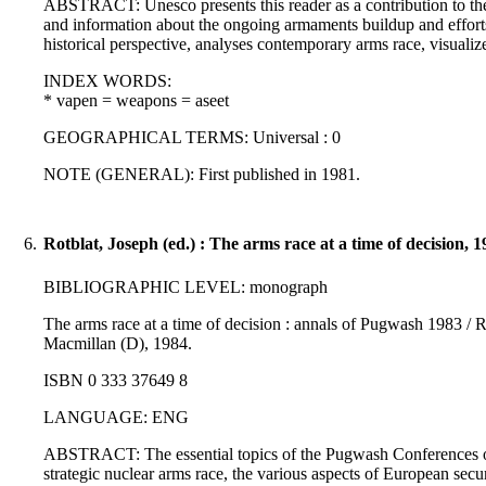
ABSTRACT: Unesco presents this reader as a contribution to the 
and information about the ongoing armaments buildup and efforts
historical perspective, analyses contemporary arms race, visuali
INDEX WORDS:
* vapen = weapons = aseet
GEOGRAPHICAL TERMS: Universal : 0
NOTE (GENERAL): First published in 1981.
6.
Rotblat, Joseph (ed.) : The arms race at a time of decision, 
BIBLIOGRAPHIC LEVEL: monograph
The arms race at a time of decision : annals of Pugwash 1983 / R
Macmillan (D), 1984.
ISBN 0 333 37649 8
LANGUAGE: ENG
ABSTRACT: The essential topics of the Pugwash Conferences on S
strategic nuclear arms race, the various aspects of European secur