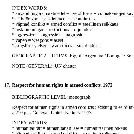
INDEX WORDS:
* användning av maktmedel = use of force = voimakeinojen käy
* självförsvar = self-defence = itsepuolustus
* väpnad konflikt = armed conflict = aseellinen selkkaus
* inskränkningar = restrictions = rajoitukset
* aggression = aggression = aggressio
* vapen = weapons = aseet
* krigsförbrytelser = war crimes = sotarikokset
GEOGRAPHICAL TERMS: Egypt / Argentina / Portugal / South A
NOTE (GENERAL): UN charter
17.
Respect for human rights in armed conflicts, 1973
BIBLIOGRAPHIC LEVEL: monograph
Respect for human rights in armed conflicts : existing rules of in
/, 210 p.. - Geneva : United Nations, 1973.
INDEX WORDS:
* humanitär rätt = humanitarian law = humanitaarinen oikeus
* väpnad konflikt = armed conflict = aseellinen selkkaus