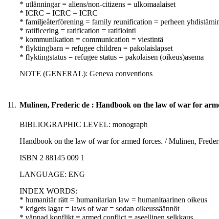
* utlänningar = aliens/non-citizens = ulkomaalaiset
* ICRC = ICRC = ICRC
* familjeåterförening = family reunification = perheen yhdistämi
* ratificering = ratification = ratifiointi
* kommunikation = communication = viestintä
* flyktingbarn = refugee children = pakolaislapset
* flyktingstatus = refugee status = pakolaisen (oikeus)asema
NOTE (GENERAL): Geneva conventions
11.
Mulinen, Frederic de : Handbook on the law of war for arme
BIBLIOGRAPHIC LEVEL: monograph
Handbook on the law of war for armed forces. / Mulinen, Freder
ISBN 2 88145 009 1
LANGUAGE: ENG
INDEX WORDS:
* humanitär rätt = humanitarian law = humanitaarinen oikeus
* krigets lagar = laws of war = sodan oikeussäännöt
* väpnad konflikt = armed conflict = aseellinen selkkaus