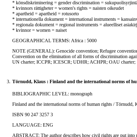
* könsdiskriminering = gender discrimination = sukupuolisyrjint
* kvinnors rättigheter = women's rights = naisten oikeudet
* apartheid = apartheid = rotusorto
* internationella dokument = international instruments = kansainvä
* regionala dokument = regional instruments = alueelliset asiakirj
* kvinnor = women = naiset
GEOGRAPHICAL TERMS: Africa : 5000
NOTE (GENERAL): Genocide convention; Refugee convention; Conv
Convention on the elimination of all forms of discrimination
UN charter; ICCPR; ICESCR; UDHR; ACHPR; OAU charter;
3.
Törnudd, Klaus : Finland and the international norms of hu
BIBLIOGRAPHIC LEVEL: monograph
Finland and the international norms of human rights / Törnudd, Kl
ISBN 90 247 3257 3
LANGUAGE: ENG
ABSTRACT: The author describes how civil rights are put into prac