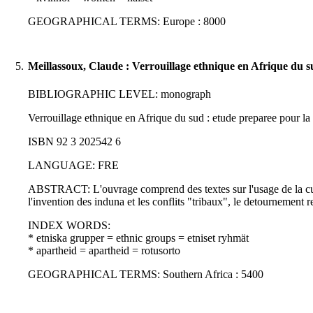
GEOGRAPHICAL TERMS: Europe : 8000
5.
Meillassoux, Claude : Verrouillage ethnique en Afrique du s
BIBLIOGRAPHIC LEVEL: monograph
Verrouillage ethnique en Afrique du sud : etude preparee pour la 
ISBN 92 3 202542 6
LANGUAGE: FRE
ABSTRACT: L'ouvrage comprend des textes sur l'usage de la cultur
l'invention des induna et les conflits "tribaux", le detournement r
INDEX WORDS:
* etniska grupper = ethnic groups = etniset ryhmät
* apartheid = apartheid = rotusorto
GEOGRAPHICAL TERMS: Southern Africa : 5400