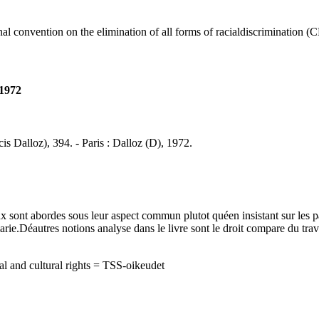
ntion on the elimination of all forms of racialdiscrimination (CER
 1972
is Dalloz), 394. - Paris : Dalloz (D), 1972.
nt abordes sous leur aspect commun plutot quéen insistant sur les part
arie.Déautres notions analyse dans le livre sont le droit compare du travai
al and cultural rights = TSS-oikeudet