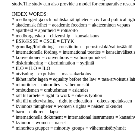
study.The study can also provide a model for comparative resear
INDEX WORDS:
* medborgerliga och politiska rättigheter = civil and political righ
* akademisk frihet = academic freedom = akateeminen vapaus
* apartheid = apartheid = rotusorto
* medborgarskap = citizenship = kansalaisuus
* ESK/KSSE = CSCE = ETYK
* grundlag/författning = constitution = perustuslaki/valtiosääntö
* internationella fördrag = international treaties = kansainväliset
* konventioner = conventions = valtiosopimukset
* diskriminering = discrimination = syrjintä
* ILO = ILO = ILO
* utvisning = expulsion = maastakarkotus
* likhet inför lagen = equality before the law = tasa-arvoisuus la
* minoriteter = minorities = vähemmistöt
* ombudsman = ombudsman = asiamies
* rätt till arbete = right to work = oikeus työhön
* rätt till undervisning = right to education = oikeus opetukseen
* kvinnors rättigheter = women's rights = naisten oikeudet
* barn = children = lapset
* internationella dokument = international instruments = kansainvä
* kvinnor = women = naiset
* minoritetsgrupper = minority groups = vähemmistöryhmät