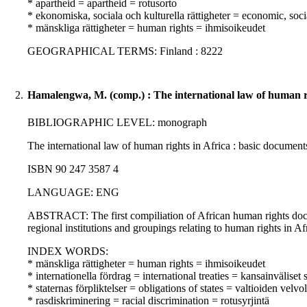
* apartheid = apartheid = rotusorto
* ekonomiska, sociala och kulturella rättigheter = economic, soci
* mänskliga rättigheter = human rights = ihmisoikeudet
GEOGRAPHICAL TERMS: Finland : 8222
2.
Hamalengwa, M. (comp.) : The international law of human ri
BIBLIOGRAPHIC LEVEL: monograph
The international law of human rights in Africa : basic documen
ISBN 90 247 3587 4
LANGUAGE: ENG
ABSTRACT: The first compiliation of African human rights docum
regional institutions and groupings relating to human rights in Af
INDEX WORDS:
* mänskliga rättigheter = human rights = ihmisoikeudet
* internationella fördrag = international treaties = kansainväliset
* staternas förpliktelser = obligations of states = valtioiden velvo
* rasdiskriminering = racial discrimination = rotusyrjintä