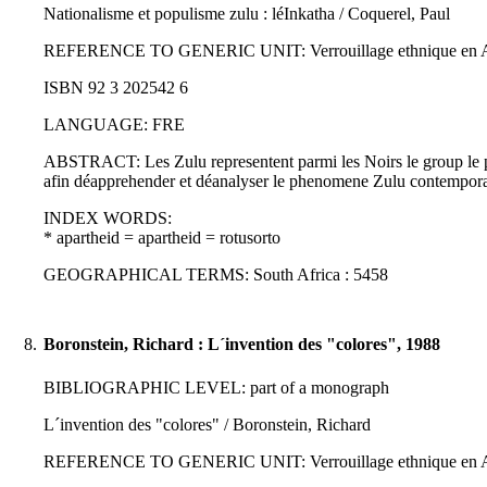
Nationalisme et populisme zulu : léInkatha / Coquerel, Paul
REFERENCE TO GENERIC UNIT: Verrouillage ethnique en Afrique d
ISBN 92 3 202542 6
LANGUAGE: FRE
ABSTRACT: Les Zulu representent parmi les Noirs le group le plus
afin déapprehender et déanalyser le phenomene Zulu contempora
INDEX WORDS:
* apartheid = apartheid = rotusorto
GEOGRAPHICAL TERMS: South Africa : 5458
8.
Boronstein, Richard : L´invention des "colores", 1988
BIBLIOGRAPHIC LEVEL: part of a monograph
L´invention des "colores" / Boronstein, Richard
REFERENCE TO GENERIC UNIT: Verrouillage ethnique en Afrique d