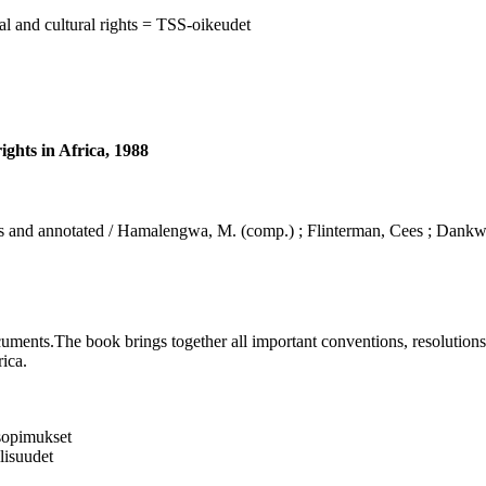
al and cultural rights = TSS-oikeudet
ghts in Africa, 1988
ts and annotated / Hamalengwa, M. (comp.) ; Flinterman, Cees ; Dankwa,
ents.The book brings together all important conventions, resolutions
rica.
 sopimukset
llisuudet