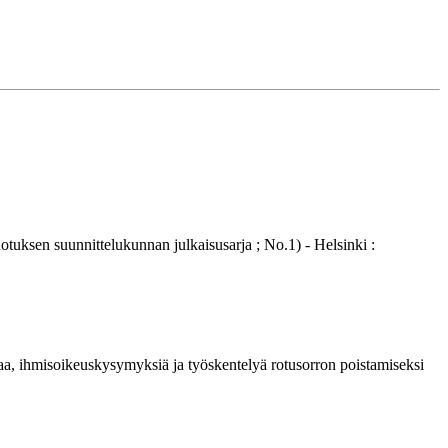
ksen suunnittelukunnan julkaisusarja ; No.1) - Helsinki :
taa, ihmisoikeuskysymyksiä ja työskentelyä rotusorron poistamiseksi