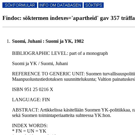
Findoc: söktermen indexes='apartheid' gav 357 träffa
1.
Suomi, Juhani : Suomi ja YK, 1982
BIBLIOGRAPHIC LEVEL: part of a monograph
Suomi ja YK / Suomi, Juhani
REFERENCE TO GENERIC UNIT: Suomen turvallisuuspolitiikan käsi
Maanpuolustustiedotuksen suunnittelukunta; Valtion painatuskes
ISBN 951 25 0216 X
LANGUAGE: FIN
ABSTRACT: Artikkelissa käsitellään Suomen YK-politiikkaa, rauha
sekä Suomen toimintaperiaatteita suhteessa YK:hon.
INDEX WORDS:
* FN = UN = YK