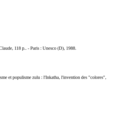
Claude, 118 p.. - Paris : Unesco (D), 1988.
me et populisme zulu : l'Inkatha, l'invention des "colores",