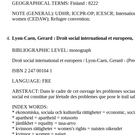
GEOGRAPHICAL TERMS: Finland : 8222
NOTE (GENERAL): UDHR; ICCPR-OP; ICESCR; International conve
women (CEDAW); Refugee convention;
4.
Lyon-Caen, Gerard : Droit social international et europeen,
BIBLIOGRAPHIC LEVEL: monograph
Droit social international et europeen / Lyon-Caen, Gerard - (Prec
ISBN 2 247 00104 1
LANGUAGE: FRE
ABSTRACT: Dans le cadre de cet ouvrage les problemes sociaux so
social est constitue par léetude des problemes que pose le trail sal
INDEX WORDS:
* ekonomiska, sociala och kulturella rättigheter = economic, soci
* apartheid = apartheid = rotusorto
* jämlikhet = equality = tasa-arvo
* kvinnors rättigheter = women's rights = naisten oikeudet
* kvinnor = women = naiset