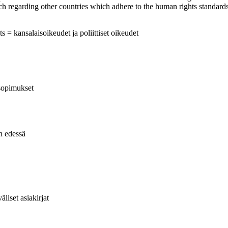
ch regarding other countries which adhere to the human rights standard
ts = kansalaisoikeudet ja poliittiset oikeudet
 sopimukset
in edessä
liset asiakirjat