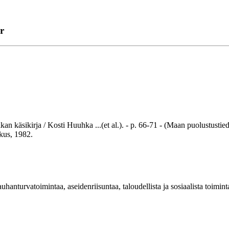
r
kirja / Kosti Huuhka ...(et al.). - p. 66-71 - (Maan puolustustiedotu
kus, 1982.
nturvatoimintaa, aseidenriisuntaa, taloudellista ja sosiaalista toimin