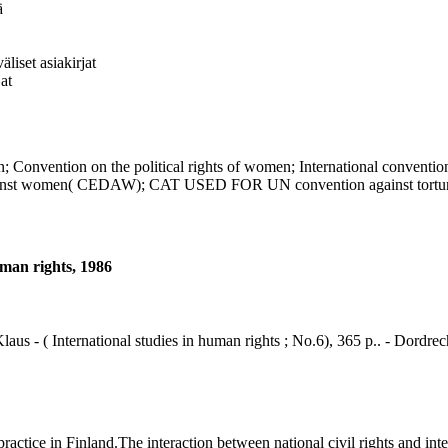
ä
liset asiakirjat
at
ention on the political rights of women; International convention on
 against women( CEDAW); CAT USED FOR UN convention against torture 
man rights, 1986
aus - ( International studies in human rights ; No.6), 365 p.. - Dordrec
tice in Finland.The interaction between national civil rights and intern