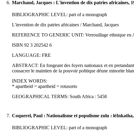
6.
Marchand, Jacques : L'invention de dix patries africaines, 
BIBLIOGRAPHIC LEVEL: part of a monograph
L'invention de dix patries africaines / Marchand, Jacques
REFERENCE TO GENERIC UNIT: Verrouillage ethnique en Afrique d
ISBN 92 3 202542 6
LANGUAGE: FRE
ABSTRACT: En fongeant des foyers nationaux et en pretandant de r
consacrer le maintien de la pouvoir politique déune minorite bla
INDEX WORDS:
* apartheid = apartheid = rotusorto
GEOGRAPHICAL TERMS: South Africa : 5458
7.
Coquerel, Paul : Nationalisme et populisme zulu : léInkatha
BIBLIOGRAPHIC LEVEL: part of a monograph