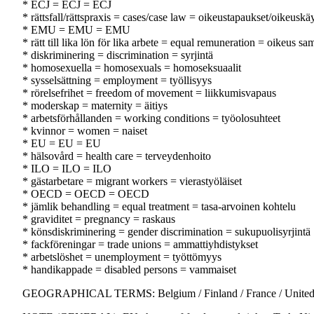
* ECJ = ECJ = ECJ
* rättsfall/rättspraxis = cases/case law = oikeustapaukset/oikeuskä
* EMU = EMU = EMU
* rätt till lika lön för lika arbete = equal remuneration = oikeus 
* diskriminering = discrimination = syrjintä
* homosexuella = homosexuals = homoseksuaalit
* sysselsättning = employment = työllisyys
* rörelsefrihet = freedom of movement = liikkumisvapaus
* moderskap = maternity = äitiys
* arbetsförhållanden = working conditions = työolosuhteet
* kvinnor = women = naiset
* EU = EU = EU
* hälsovård = health care = terveydenhoito
* ILO = ILO = ILO
* gästarbetare = migrant workers = vierastyöläiset
* OECD = OECD = OECD
* jämlik behandling = equal treatment = tasa-arvoinen kohtelu
* graviditet = pregnancy = raskaus
* könsdiskriminering = gender discrimination = sukupuolisyrjintä
* fackföreningar = trade unions = ammattiyhdistykset
* arbetslöshet = unemployment = työttömyys
* handikappade = disabled persons = vammaiset
GEOGRAPHICAL TERMS: Belgium / Finland / France / United Ki