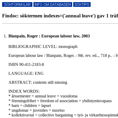
Findoc: söktermen indexes=('annual leave') gav 1 träf
1.
Blanpain, Roger : European labour law, 2003
BIBLIOGRAPHIC LEVEL: monograph
European labour law / Blanpain, Roger. - 9th. rev. ed.., 718 p.. 
ISBN 90-411-2183-8
LANGUAGE: ENG
ABSTRACT: contents still missing
INDEX WORDS:
* årssemester = annual leave = vuosiloma
* föreningsfrihet = freedom of association = yhdistymisvapaus
* barn = children = lapset
* ungdomar = juveniles = nuoriso
* kollektivavtal = collective bargaining = työ- ja virkaehtosopimu