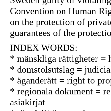
Sweden guilty of violating
Convention on Human Right
on the protection of priva
guarantees of the protecti
INDEX WORDS:
* mänskliga rättigheter =
* domstolsutslag = judici
* äganderätt = right to pr
* regionala dokument = reg
asiakirjat