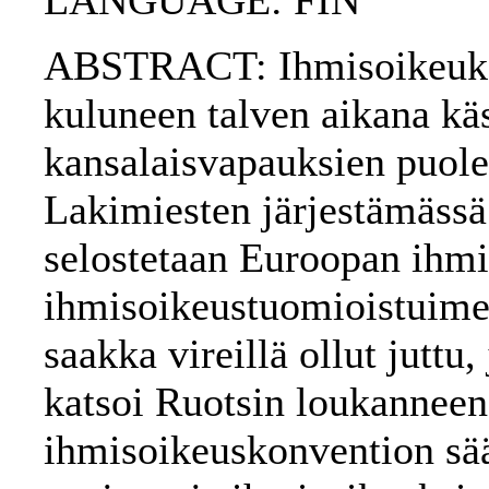
LANGUAGE: FIN
ABSTRACT: Ihmisoikeuksie
kuluneen talven aikana käs
kansalaisvapauksien puole
Lakimiesten järjestämässä 
selostetaan Euroopan ihm
ihmisoikeustuomioistuimes
saakka vireillä ollut juttu
katsoi Ruotsin loukannee
ihmisoikeuskonvention sä