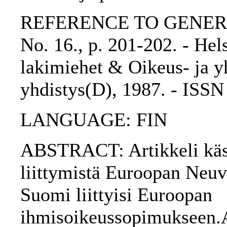
REFERENCE TO GENERIC 
No. 16., p. 201-202. - He
lakimiehet & Oikeus- ja yh
yhdistys(D), 1987. - ISS
LANGUAGE: FIN
ABSTRACT: Artikkeli käsi
liittymistä Euroopan Neuvo
Suomi liittyisi Euroopan
ihmisoikeussopimukseen.A