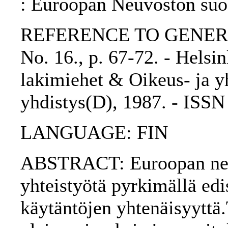
: Euroopan Neuvoston suo
REFERENCE TO GENERIC 
No. 16., p. 67-72. - Helsi
lakimiehet & Oikeus- ja yh
yhdistys(D), 1987. - ISS
LANGUAGE: FIN
ABSTRACT: Euroopan neuvo
yhteistyötä pyrkimällä ed
käytäntöjen yhtenäisyyttä.