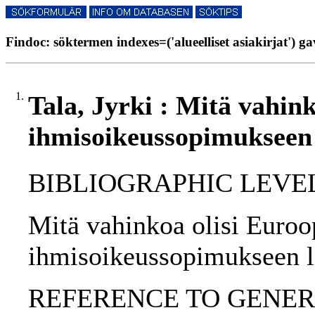
Findoc: söktermen indexes=('alueelliset asiakirjat') ga
1.
Tala, Jyrki : Mitä vahin
ihmisoikeussopimukseen l
BIBLIOGRAPHIC LEVEL: p
Mitä vahinkoa olisi Euro
ihmisoikeussopimukseen lii
REFERENCE TO GENERIC 