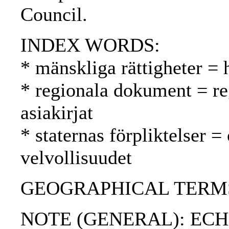
Council.
INDEX WORDS:
* mänskliga rättigheter =
* regionala dokument = reg
asiakirjat
* staternas förpliktelser =
velvollisuudet
GEOGRAPHICAL TERMS: 
NOTE (GENERAL): EC