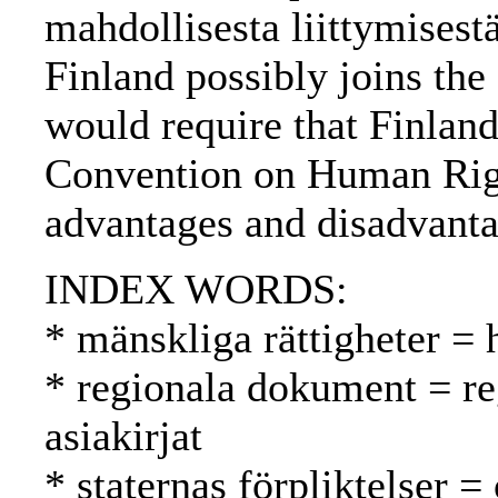
mahdollisesta liittymisestä
Finland possibly joins th
would require that Finland
Convention on Human Righ
advantages and disadvant
INDEX WORDS:
* mänskliga rättigheter =
* regionala dokument = reg
asiakirjat
* staternas förpliktelser =