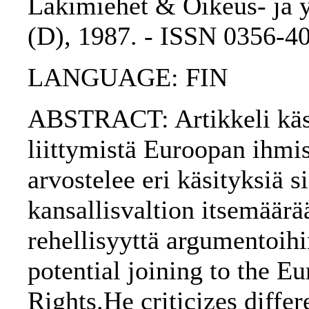
Lakimiehet & Oikeus- ja y
(D), 1987. - ISSN 0356-4
LANGUAGE: FIN
ABSTRACT: Artikkeli käsi
liittymistä Euroopan ihmi
arvostelee eri käsityksiä si
kansallisvaltion itsemäärä
rehellisyyttä argumentoihi
potential joining to the
Rights.He criticizes diffe