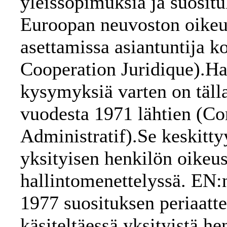
yleissopimuksia ja suositu
Euroopan neuvoston oikeu
asettamissa asiantuntija 
Cooperation Juridique).Ha
kysymyksiä varten on tälla
vuodesta 1971 lähtien (Co
Administratif).Se keskitty
yksityisen henkilön oikeus
hallintomenettelyssä. EN:
1977 suosituksen periaattei
käsiteltäessä yksityistä h