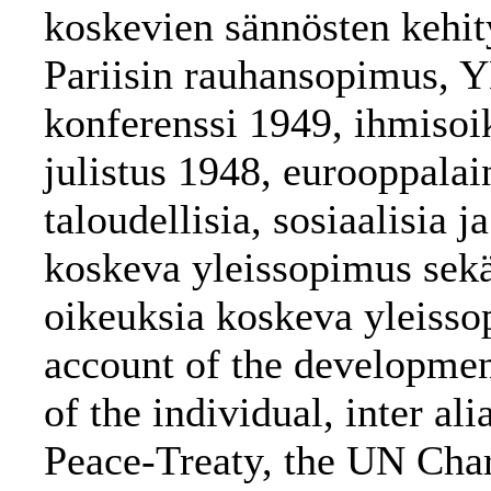
koskevien sännösten kehi
Pariisin rauhansopimus, Y
konferenssi 1949, ihmisoi
julistus 1948, eurooppala
taloudellisia, sosiaalisia j
koskeva yleissopimus sekä 
oikeuksia koskeva yleissop
account of the development
of the individual, inter al
Peace-Treaty, the UN Char