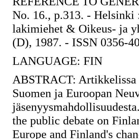
REFERENCE TO GENERIC 
No. 16., p.313. - Helsink
lakimiehet & Oikeus- ja yh
(D), 1987. - ISSN 0356-4
LANGUAGE: FIN
ABSTRACT: Artikkelissa se
Suomen ja Euroopan Neuv
jäsenyysmahdollisuudesta. 
the public debate on Finlan
Europe and Finland's cha