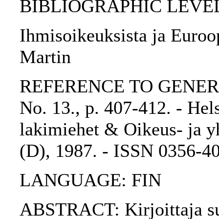
BIBLIOGRAPHIC LEVEL: p
Ihmisoikeuksista ja Euroo
Martin
REFERENCE TO GENERIC 
No. 13., p. 407-412. - He
lakimiehet & Oikeus- ja yh
(D), 1987. - ISSN 0356-4
LANGUAGE: FIN
ABSTRACT: Kirjoittaja su