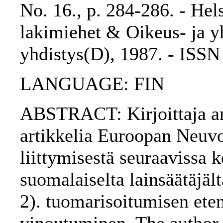
No. 16., p. 284-286. - He
lakimiehet & Oikeus- ja yh
yhdistys(D), 1987. - ISS
LANGUAGE: FIN
ABSTRACT: Kirjoittaja ar
artikkelia Euroopan Neuv
liittymisestä seuraavissa k
suomalaiselta lainsäätäjäl
2). tuomarisoitumisen ete