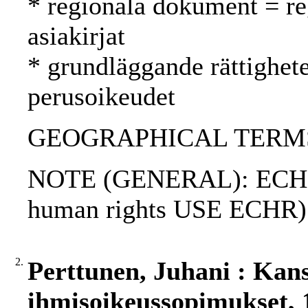
* regionala dokument = reg
asiakirjat
* grundläggande rättighet
perusoikeudet
GEOGRAPHICAL TERMS: 
NOTE (GENERAL): ECHR;
human rights USE ECHR)
2.
Perttunen, Juhani : Kans
ihmisoikeussopimukset, 