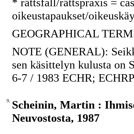
* rättsfall/rättspraxis = c
oikeustapaukset/oikeuskäy
GEOGRAPHICAL TERMS:
NOTE (GENERAL): Seikkap
sen käsittelyn kulusta on 
6-7 / 1983 ECHR; ECHRP
9.
Scheinin, Martin : Ihmi
Neuvostosta, 1987