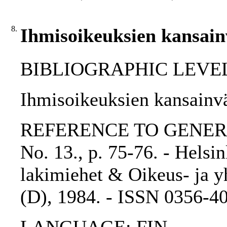
8.
Ihmisoikeuksien kansainv
BIBLIOGRAPHIC LEVEL: p
Ihmisoikeuksien kansainväl
REFERENCE TO GENERIC 
No. 13., p. 75-76. - Helsi
lakimiehet & Oikeus- ja yh
(D), 1984. - ISSN 0356-4