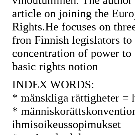
vinoutuminen. The author 
article on joining the Eu
Rights.He focuses on three
fron Finnish legislators to
concentration of power to c
basic rights notion
INDEX WORDS:
* mänskliga rättigheter =
* människorättskonventio
ihmisoikeussopimukset