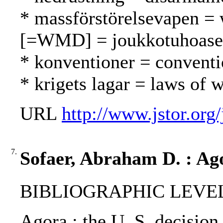
* massförstörelsevapen = 
[=WMD] = joukkotuhoase
* konventioner = conventi
* krigets lagar = laws of 
URL
http://www.jstor.org
7.
Sofaer, Abraham D. : Ag
BIBLIOGRAPHIC LEVEL: p
Agora : the U. S. decision 