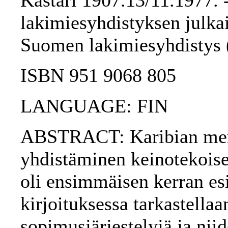
Kastari 1907.13/11.1977. 
lakimiesyhdistyksen julkai
Suomen lakimiesyhdistys 
ISBN 951 9068 805
LANGUAGE: FIN
ABSTRACT: Karibian mer
yhdistäminen keinotekoisen
oli ensimmäisen kerran esi
kirjoituksessa tarkastell
sopimusjärjestelyjä ja niid