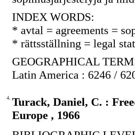
INDEX WORDS:
* avtal = agreements = so
* rättsställning = legal st
GEOGRAPHICAL TERMS: P
Latin America : 6246 / 62
4.
Turack, Daniel, C. : Fr
Europe , 1966