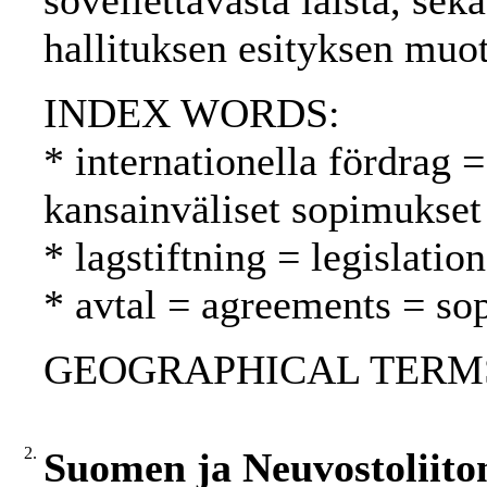
sovellettavasta laista, sekä
hallituksen esityksen muot
INDEX WORDS:
* internationella fördrag =
kansainväliset sopimukset
* lagstiftning = legislatio
* avtal = agreements = so
GEOGRAPHICAL TERMS: 
2.
Suomen ja Neuvostoliiton