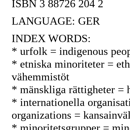
ISBN 3 88726 204 2
LANGUAGE: GER
INDEX WORDS:
* urfolk = indigenous peo
* etniska minoriteter = eth
vähemmistöt
* mänskliga rättigheter =
* internationella organisat
organizations = kansainväli
* minoritetsgrupper = min