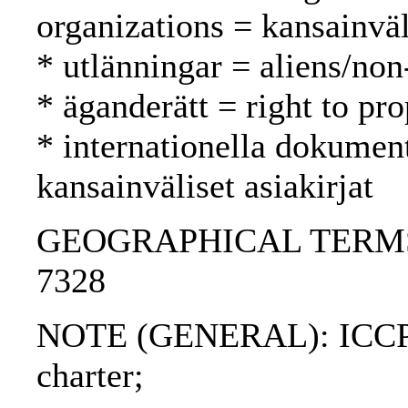
organizations = kansainväli
* utlänningar = aliens/non
* äganderätt = right to pr
* internationella dokument
kansainväliset asiakirjat
GEOGRAPHICAL TERMS: Ku
7328
NOTE (GENERAL): ICCPR
charter;