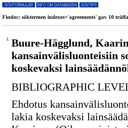
Findoc: söktermen indexes='agreements' gav 10 träff
1.
Buure-Hägglund, Kaarin
kansainvälisluonteisiin s
koskevaksi lainsäädännö
BIBLIOGRAPHIC LEVEL
Ehdotus kansainvälisluont
lakia koskevaksi lainsääd