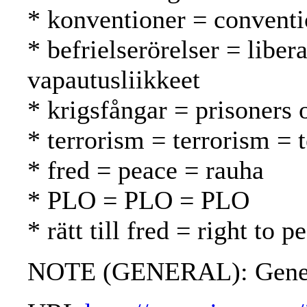
* konventioner = conventi
* befrielserörelser = libe
vapautusliikkeet
* krigsfångar = prisoners 
* terrorism = terrorism = 
* fred = peace = rauha
* PLO = PLO = PLO
* rätt till fred = right to
NOTE (GENERAL): Genev