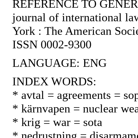
REFERENCE TO GENERIC 
journal of international l
York : The American Socie
ISSN 0002-9300
LANGUAGE: ENG
INDEX WORDS:
* avtal = agreements = so
* kärnvapen = nuclear we
* krig = war = sota
* nedrustning = disarmame