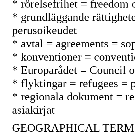
* rörelsefrihet = freedom
* grundläggande rättighet
perusoikeudet
* avtal = agreements = so
* konventioner = conventi
* Europarådet = Council 
* flyktingar = refugees = 
* regionala dokument = reg
asiakirjat
GEOGRAPHICAL TERMS: 