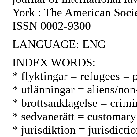
York : The American Socie
ISSN 0002-9300
LANGUAGE: ENG
INDEX WORDS:
* flyktingar = refugees = 
* utlänningar = aliens/non
* brottsanklagelse = crimi
* sedvanerätt = customary
* jurisdiktion = jurisdicti