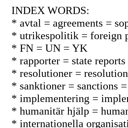
INDEX WORDS:
* avtal = agreements = so
* utrikespolitik = foreign 
* FN = UN = YK
* rapporter = state reports
* resolutioner = resolutio
* sanktioner = sanctions =
* implementering = imple
* humanitär hjälp = human
* internationella organisat