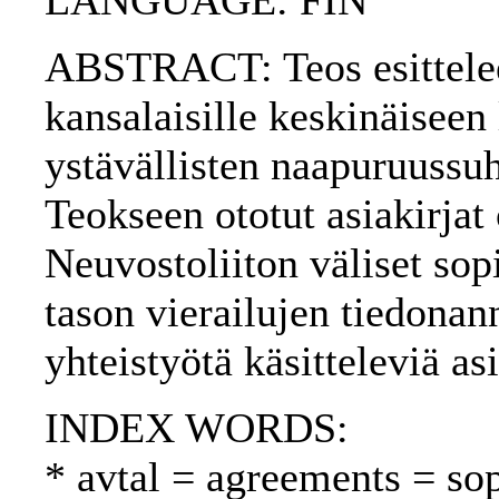
LANGUAGE: FIN
ABSTRACT: Teos esittel
kansalaisille keskinäiseen
ystävällisten naapuruussuh
Teokseen ototut asiakirja
Neuvostoliiton väliset sop
tason vierailujen tiedonan
yhteistyötä käsitteleviä as
INDEX WORDS:
* avtal = agreements = so