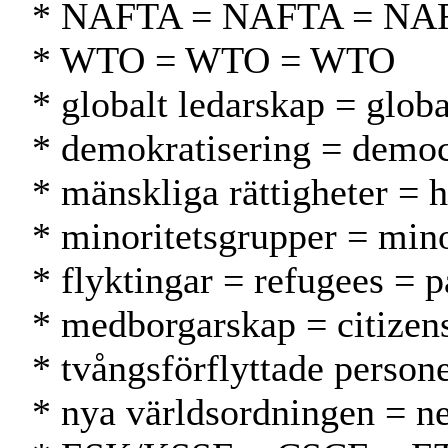
* NAFTA = NAFTA = NA
* WTO = WTO = WTO
* globalt ledarskap = glob
* demokratisering = democ
* mänskliga rättigheter = 
* minoritetsgrupper = min
* flyktingar = refugees = p
* medborgarskap = citizen
* tvångsförflyttade persone
* nya världsordningen = n