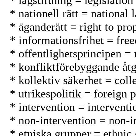
* lagstiftning = legislatio
* nationell rätt = national
* äganderätt = right to pr
* informationsfrihet = fre
* offentlighetsprincipen = 
* konfliktförebyggande åtg
* kollektiv säkerhet = coll
* utrikespolitik = foreign 
* intervention = interventi
* non-intervention = non-
* etniska grupper = ethnic