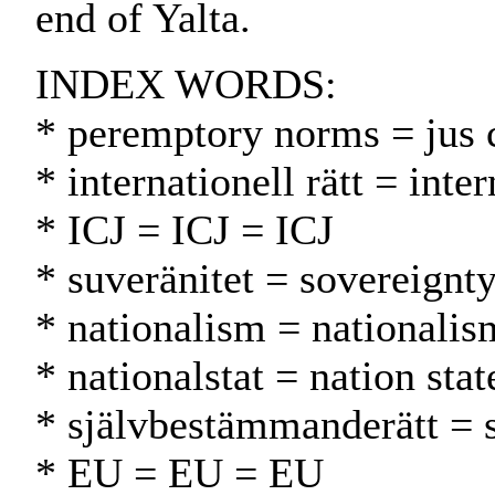
end of Yalta.
INDEX WORDS:
* peremptory norms = jus 
* internationell rätt = int
* ICJ = ICJ = ICJ
* suveränitet = sovereignty
* nationalism = nationalis
* nationalstat = nation stat
* självbestämmanderätt = 
* EU = EU = EU