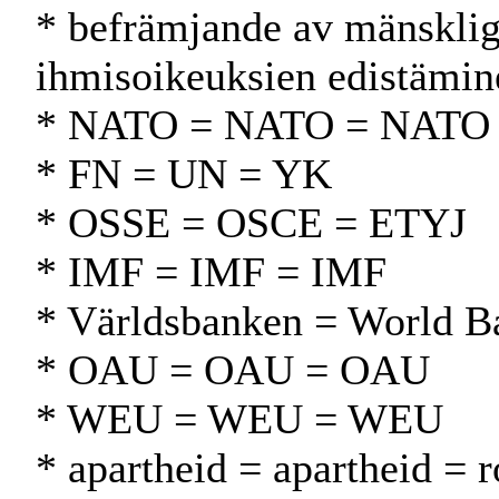
* befrämjande av mänsklig
ihmisoikeuksien edistämin
* NATO = NATO = NATO
* FN = UN = YK
* OSSE = OSCE = ETYJ
* IMF = IMF = IMF
* Världsbanken = World 
* OAU = OAU = OAU
* WEU = WEU = WEU
* apartheid = apartheid = r