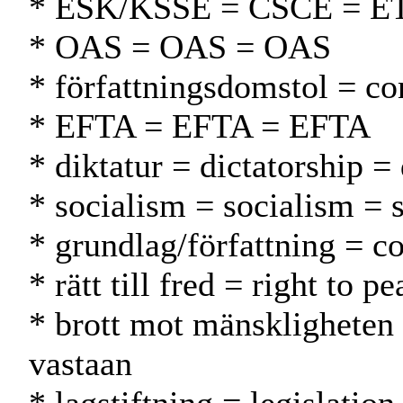
* ESK/KSSE = CSCE = 
* OAS = OAS = OAS
* författningsdomstol = co
* EFTA = EFTA = EFTA
* diktatur = dictatorship = 
* socialism = socialism = 
* grundlag/författning = co
* rätt till fred = right to 
* brott mot mänskligheten 
vastaan