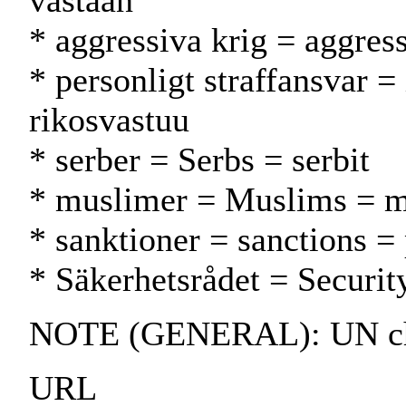
vastaan
* aggressiva krig = aggress
* personligt straffansvar =
rikosvastuu
* serber = Serbs = serbit
* muslimer = Muslims = m
* sanktioner = sanctions =
* Säkerhetsrådet = Securit
NOTE (GENERAL): UN ch
URL