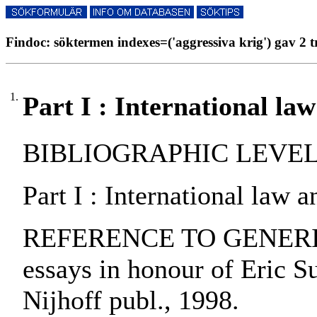
Findoc: söktermen indexes=('aggressiva krig') gav 2 t
1.
Part I : International law
BIBLIOGRAPHIC LEVEL: p
Part I : International law a
REFERENCE TO GENERIC UNI
essays in honour of Eric Su
Nijhoff publ., 1998.