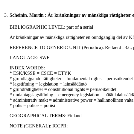
3.
Scheinin, Martin : Är kränkningar av mänskliga rättigheter
BIBLIOGRAPHIC LEVEL: part of a serial
Är kränkningar av mänskliga rättigheter en oundgänglig del av K
REFERENCE TO GENERIC UNIT (Periodica): Retfaerd : 32., p. 
LANGUAGE: SWE
INDEX WORDS:
* ESK/KSSE = CSCE = ETYK
* grundläggande rättigheter = fundamental rights = perusoikeudet
* lagstiftning = legislation = lainsäädäntö
* grundrättigheter = constitutional rights = perusoikeudet
* undantagslagstiftning = emergency legislation = hätätilalainsääd
* administrativ makt = administrative power = hallinnollinen valta
* polis = police = poliisi
GEOGRAPHICAL TERMS: Finland
NOTE (GENERAL): ICCPR;