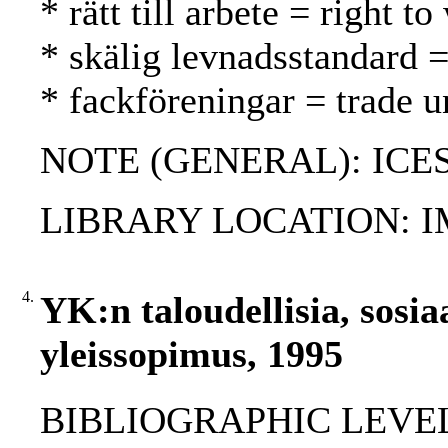
* rätt till arbete = right 
* skälig levnadsstandard = 
* fackföreningar = trade 
NOTE (GENERAL): ICESCR
LIBRARY LOCATION: 
4.
YK:n taloudellisia, sosia
yleissopimus, 1995
BIBLIOGRAPHIC LEVEL: 