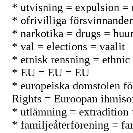
* utvisning = expulsion =
* ofrivilliga försvinnand
* narkotika = drugs = huu
* val = elections = vaalit
* etnisk rensning = ethnic
* EU = EU = EU
* europeiska domstolen fö
Rights = Euroopan ihmiso
* utlämning = extradition
* familjeåterförening = f