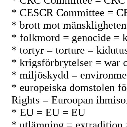
* CRC Committee = CRC
* CESCR Committee = C
* brott mot mänskligheten
* folkmord = genocide =
* tortyr = torture = kidutu
* krigsförbrytelser = war 
* miljöskydd = environmen
* europeiska domstolen fö
Rights = Euroopan ihmiso
* EU = EU = EU
* utlämning = extradition