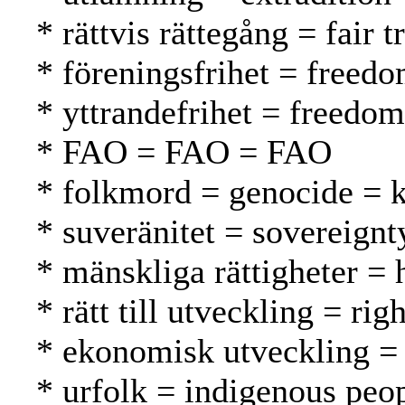
* rättvis rättegång = fair
* föreningsfrihet = freed
* yttrandefrihet = freedo
* FAO = FAO = FAO
* folkmord = genocide =
* suveränitet = sovereignt
* mänskliga rättigheter =
* rätt till utveckling = r
* ekonomisk utveckling =
* urfolk = indigenous peo