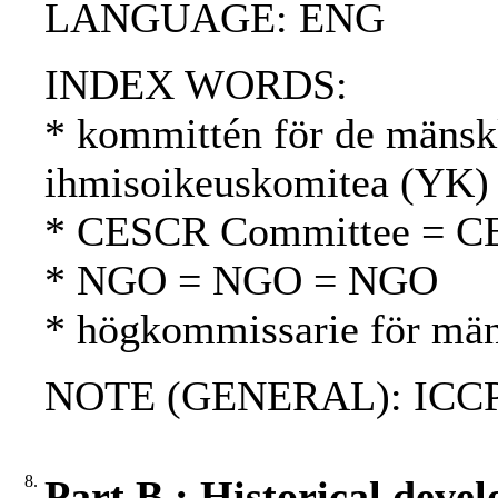
LANGUAGE: ENG
INDEX WORDS:
* kommittén för de mänsk
ihmisoikeuskomitea (YK)
* CESCR Committee = C
* NGO = NGO = NGO
* högkommissarie för män
NOTE (GENERAL): ICCP
8.
Part B : Historical dev