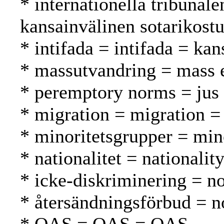
* internationella tribunale
kansainvälinen sotarikost
* intifada = intifada = ka
* massutvandring = mass 
* peremptory norms = jus 
* migration = migration = 
* minoritetsgrupper = mi
* nationalitet = nationalit
* icke-diskriminering = no
* återsändningsförbud = n