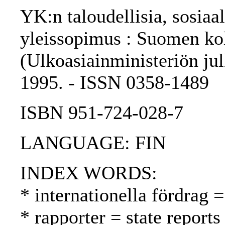
YK:n taloudellisia, sosiaa
yleissopimus : Suomen kolm
(Ulkoasiainministeriön julk
1995. - ISSN 0358-1489
ISBN 951-724-028-7
LANGUAGE: FIN
INDEX WORDS:
* internationella fördrag =
* rapporter = state reports