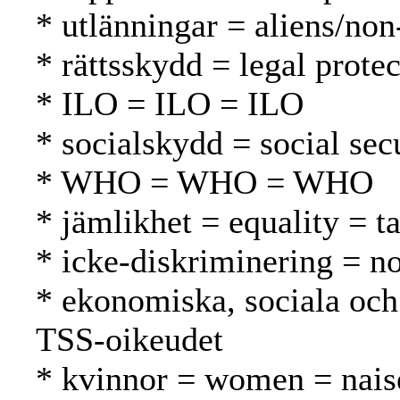
* utlänningar = aliens/non
* rättsskydd = legal prote
* ILO = ILO = ILO
* socialskydd = social secu
* WHO = WHO = WHO
* jämlikhet = equality = t
* icke-diskriminering = no
* ekonomiska, sociala och 
TSS-oikeudet
* kvinnor = women = nais