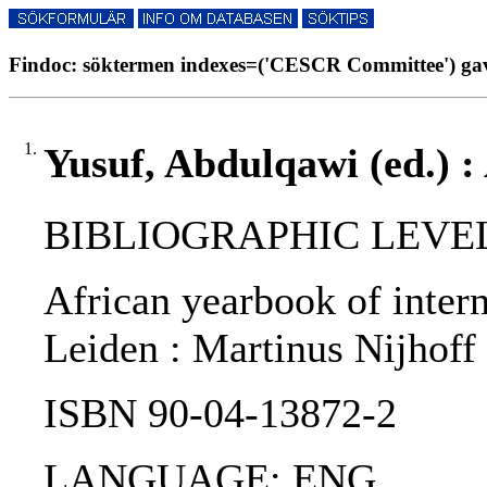
Findoc: söktermen indexes=('CESCR Committee') gav
1.
Yusuf, Abdulqawi (ed.) :
BIBLIOGRAPHIC LEVEL
African yearbook of interna
Leiden : Martinus Nijhoff 
ISBN 90-04-13872-2
LANGUAGE: ENG