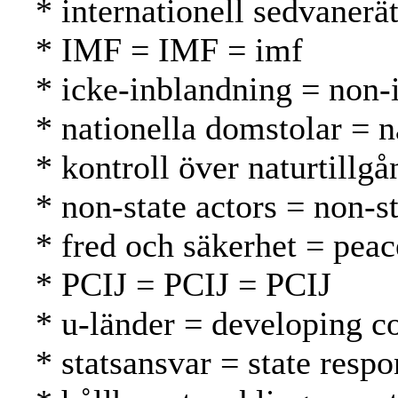
* internationell sedvanerä
* IMF = IMF = imf
* icke-inblandning = non-
* nationella domstolar = n
* kontroll över naturtillg
* non-state actors = non-st
* fred och säkerhet = peac
* PCIJ = PCIJ = PCIJ
* u-länder = developing c
* statsansvar = state respo