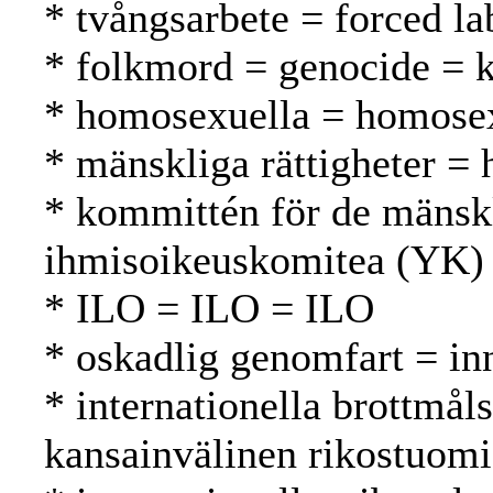
* tvångsarbete = forced l
* folkmord = genocide =
* homosexuella = homosex
* mänskliga rättigheter =
* kommittén för de mänsk
ihmisoikeuskomitea (YK)
* ILO = ILO = ILO
* oskadlig genomfart = in
* internationella brottmål
kansainvälinen rikostuomi