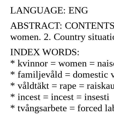
LANGUAGE: ENG
ABSTRACT: CONTENTS:. 1.
women. 2. Country situati
INDEX WORDS:
* kvinnor = women = nais
* familjevåld = domestic 
* våldtäkt = rape = raiska
* incest = incest = insesti
* tvångsarbete = forced l