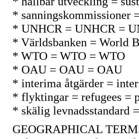
* hållbar utveckling = su
* sanningskommissioner =
* UNHCR = UNHCR = 
* Världsbanken = World 
* WTO = WTO = WTO
* OAU = OAU = OAU
* interima åtgärder = inte
* flyktingar = refugees = 
* skälig levnadsstandard = 
GEOGRAPHICAL TERMS: Alge