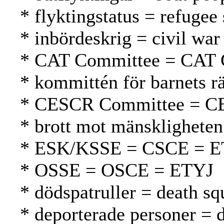
* flyktingstatus = refugee
* inbördeskrig = civil war 
* CAT Committee = CAT 
* kommittén för barnets r
* CESCR Committee = C
* brott mot mänskligheten
* ESK/KSSE = CSCE = 
* OSSE = OSCE = ETYJ
* dödspatruller = death s
* deporterade personer = d