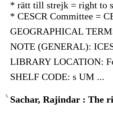
* rätt till strejk = right t
* CESCR Committee = C
GEOGRAPHICAL TERMS:
NOTE (GENERAL): ICE
LIBRARY LOCATION: Fol
SHELF CODE: s UM ...
5.
Sachar, Rajindar : The r