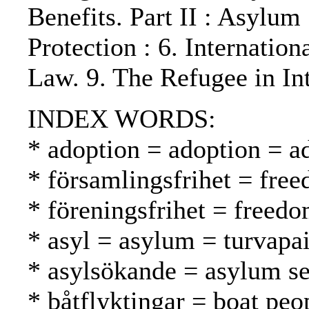
Benefits. Part II : Asylum
Protection : 6. Internation
Law. 9. The Refugee in In
INDEX WORDS:
* adoption = adoption = a
* församlingsfrihet = fr
* föreningsfrihet = freed
* asyl = asylum = turvapa
* asylsökande = asylum se
* båtflyktingar = boat peo