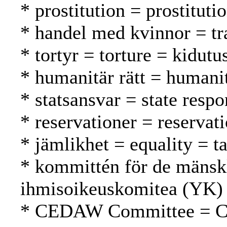
* prostitution = prostituti
* handel med kvinnor = t
* tortyr = torture = kidutu
* humanitär rätt = humani
* statsansvar = state respo
* reservationer = reservat
* jämlikhet = equality = t
* kommittén för de mänsk
ihmisoikeuskomitea (YK)
* CEDAW Committee = 