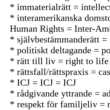
* immaterialrätt = intelle
* interamerikanska domsto
Human Rights = Inter-Ame
* självbestämmanderätt = 
* politiskt deltagande = po
* rätt till liv = right to l
* rättsfall/rättspraxis = 
* ICJ = ICJ = ICJ
* rådgivande yttrande = a
* respekt för familjeliv =