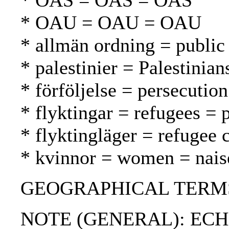
* OAS = OAS = OAS
* OAU = OAU = OAU
* allmän ordning = public 
* palestinier = Palestinian
* förföljelse = persecutio
* flyktingar = refugees = 
* flyktingläger = refugee 
* kvinnor = women = nais
GEOGRAPHICAL TERMS:
NOTE (GENERAL): ECHR;