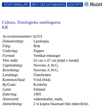
Cultura, Etnologiska samlingarna
KR
Accessionsnummer:
kr331
Dokumenttyp:
Ljuskopia.
Färg:
Rött
Underlag:
Papper
Format:
Vertikal rektangel
Yttre mått:
63 cm x 47 cm (höjd x bredd)
Uppmätning:
Neovius A.W.G.
Renritning:
Neovius A.W.G.
Landskap:
Österbotten
Kommun/Stad:
Vörå (944)
By/Gata:
Koskeby
Land:
Finland
Datering:
1905
Ämnesord:
vattenskador, mark,
Anmärkning:
2 st kopior.Skannad från mikrofiche.