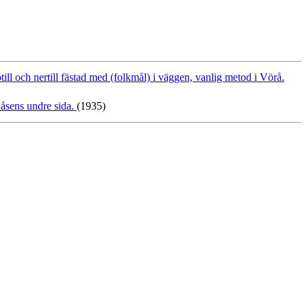
ll och nertill fästad med (folkmål) i väggen, vanlig metod i Vörå.
åsens undre sida.
(1935)