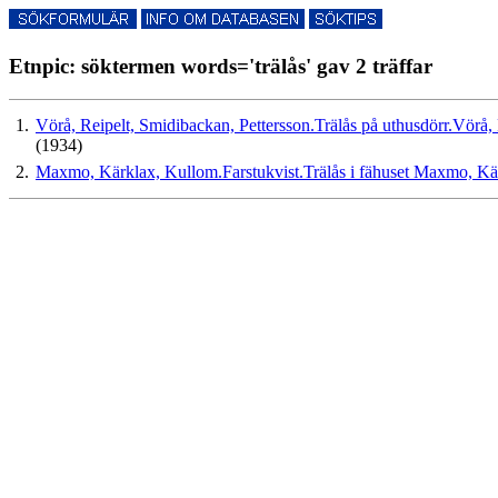
Etnpic: söktermen words='trälås' gav 2 träffar
1.
Vörå, Reipelt, Smidibackan, Pettersson.Trälås på uthusdörr.Vörå, 
(1934)
2.
Maxmo, Kärklax, Kullom.Farstukvist.Trälås i fähuset Maxmo, Kär