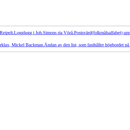
Reipelt.Logglugg i Joh.Simons ria Vörå.Postsvärd(folkmålsalfabet) uppti
klax, Mickel Backman.Ändan av den list, som fasthåller högbordet på 