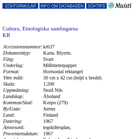
Cultura, Etnologiska samlingarna
KR
Accessionsnummer:
kr637
Dokumenttyp:
Karta. Blyerts.
Färg:
Svart
Underlag:
Millimeterpapper
Format:
Horisontal rektangel
Yttre mått:
30 cm x 42 cm (höjd x bredd)
Skala:
1:200
Uppmätning:
Storå Nils
Landskap:
Åboland
Kommun/Stad:
Korpo (279)
By/Gata:
Jurmo
Land:
Finland
Datering:
1967
Ämnesord:
tegskiftesplan,
Proveniensdatum:
1967