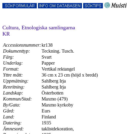
Cultura, Etnologiska samlingarna
KR
Accessionsnummer:
kr138
Dokumenttyp:
Teckning. Tusch.
Färg:
Svart
Underlag:
Papper
Format:
Vertikal rektangel
Yttre mått:
36 cm x 23 cm (höjd x bredd)
Uppmätning:
Sahlberg Irja
Renritning:
Sahlberg Irja
Landskap:
Österbotten
Kommun/Stad:
Maxmo (479)
By/Gata:
Maxmo kyrkoby
Gård:
Eurs
Land:
Finland
Datering:
1935
Ämnesord:
taklistdekoration,