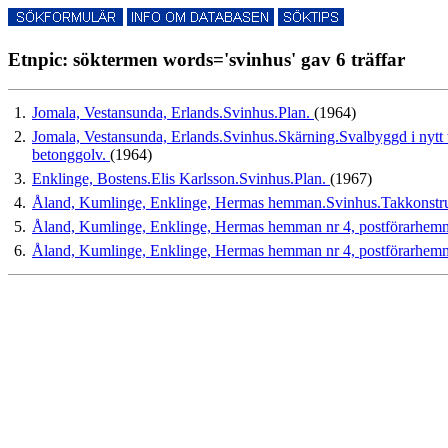
Etnpic: söktermen words='svinhus' gav 6 träffar
1.
Jomala, Vestansunda, Erlands.Svinhus.Plan.
(1964)
2.
Jomala, Vestansunda, Erlands.Svinhus.Skärning.Svalbyggd i nytt tak
betonggolv.
(1964)
3.
Enklinge, Bostens.Elis Karlsson.Svinhus.Plan.
(1967)
4.
Åland, Kumlinge, Enklinge, Hermas hemman.Svinhus.Takkonstruk
5.
Åland, Kumlinge, Enklinge, Hermas hemman nr 4, postförarhem
6.
Åland, Kumlinge, Enklinge, Hermas hemman nr 4, postförarhem