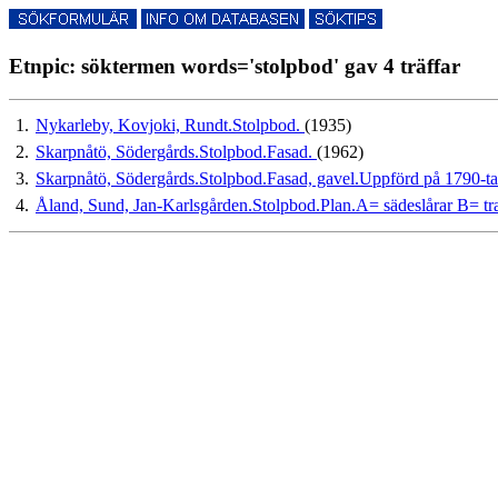
Etnpic: söktermen words='stolpbod' gav 4 träffar
1.
Nykarleby, Kovjoki, Rundt.Stolpbod.
(1935)
2.
Skarpnåtö, Södergårds.Stolpbod.Fasad.
(1962)
3.
Skarpnåtö, Södergårds.Stolpbod.Fasad, gavel.Uppförd på 1790-ta
4.
Åland, Sund, Jan-Karlsgården.Stolpbod.Plan.A= sädeslårar B= t