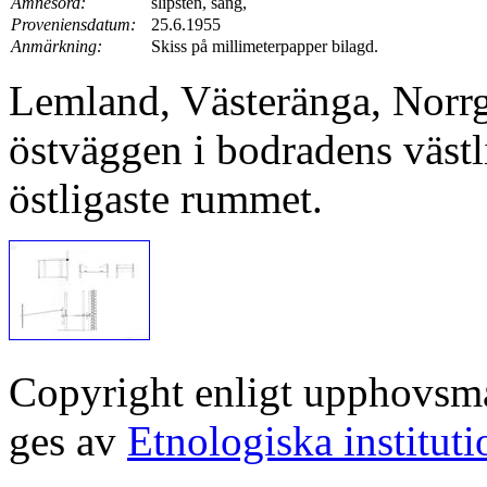
Ämnesord:
slipsten, säng,
Proveniensdatum:
25.6.1955
Anmärkning:
Skiss på millimeterpapper bilagd.
Lemland, Västeränga, Norrg
östväggen i bodradens västl
östligaste rummet.
Copyright enligt upphovsm
ges av
Etnologiska institut