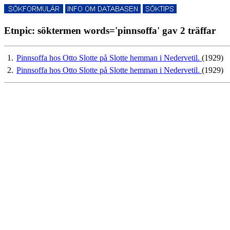
Etnpic: söktermen words='pinnsoffa' gav 2 träffar
1.
Pinnsoffa hos Otto Slotte på Slotte hemman i Nedervetil.
(1929)
2.
Pinnsoffa hos Otto Slotte på Slotte hemman i Nedervetil.
(1929)