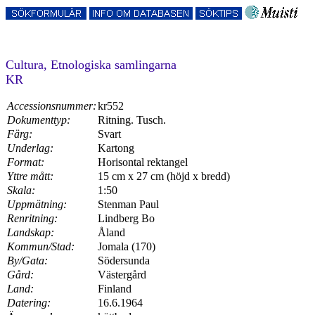
Cultura, Etnologiska samlingarna
KR
Accessionsnummer:
kr552
Dokumenttyp:
Ritning. Tusch.
Färg:
Svart
Underlag:
Kartong
Format:
Horisontal rektangel
Yttre mått:
15 cm x 27 cm (höjd x bredd)
Skala:
1:50
Uppmätning:
Stenman Paul
Renritning:
Lindberg Bo
Landskap:
Åland
Kommun/Stad:
Jomala (170)
By/Gata:
Södersunda
Gård:
Västergård
Land:
Finland
Datering:
16.6.1964