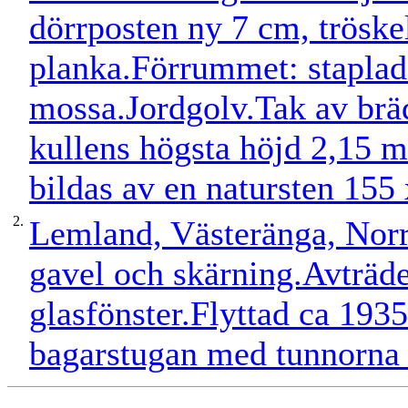
dörrposten ny 7 cm, tröske
planka.Förrummet: staplad
mossa.Jordgolv.Tak av bräd
kullens högsta höjd 2,15 m
bildas av en natursten 155
2.
Lemland, Västeränga, Nor
gavel och skärning.Avträde
glasfönster.Flyttad ca 193
bagarstugan med tunnorna