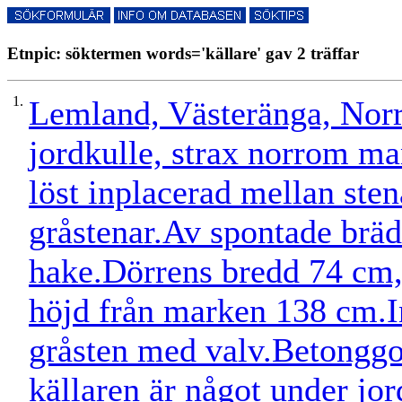
Etnpic: söktermen words='källare' gav 2 träffar
1.
Lemland, Västeränga, Norrg
jordkulle, strax norrom m
löst inplacerad mellan ste
gråstenar.Av spontade bräd
hake.Dörrens bredd 74 cm,
höjd från marken 138 cm.
gråsten med valv.Betonggo
källaren är något under jo