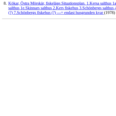
8.
Kökar, Östra Mörskär, fiskeläge.Situationsplan. 1.Kersa salthus 1
salthus 1e.Skinnars salthus 2.Kers fiskehus 3.Schönbergs salthus 
(?) 7.Schönbergs fiskehus (?) ---= endast husgrunden kvar
(1978)