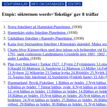
Etnpic: söktermen words='fiskeläge' gav 8 träffar
1.
Norra fiskeläget på Hamnskär.Planritning.
(1930)
2.
Hamnskärs södra fiskeläge.Planritning.
(1930)
3.
Gåshällans fiskeläge i Rangsby.Planritning.
(1930)
4.
Karta över Storsandens fiskeläge i Rönnskärs skärgård, Malax s
5.
Charta öfver Käringvijken med dess inlopp och belägenhet vid Ec
1791, samt comissions Landtmätaren Grundells åren 1801, 1802, o.
andre Landtm.
(1818)
6.
Plan över fiskeläget i Tankar 1927. 1.Fyren 2.Fyrmästaren 3.Lotsa
9.Harald 10.Mattsson 11.Sundqvist 12.Mattsson 13.Möller 14.Fe
21.Nyberg 22.Wikström 23.Tankar kyrka 24.Björklöv 25.Nyfelt
31.Ägarna från Jakobstad 32.Sundström (Fridolfs bastu) 33.Alö
(
7.
Hammarland, Bovik.Fiskeläge. 1.Båthus av bräder. 2.Nytt båthus av
6.Båthus av bräder. 7.Timrat båthus, svale. 8.Nytt båthus av bräde
12. nytt båthus av bräder. 13.Båthus av bräder. 14.Båthus av bräde
18.Båthus av bräder. 19.Nytt båthus av bräder. 20.Nytt båthus av 
brokistor. 24.Nytt båthus av bräder. 25.Båthus av bräder. 26.Båth
sjöbod. 29.Båthus av bräder. 30.Båthus av bräder. 31.Nytt båthus